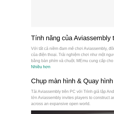
Tính năng của Aviassembly 
Với tất cả niềm đam mê chơi Aviassembly, đôi
của điện thoại. Trải nghiệm chơi như một ngư
bằng bàn phím và chuột. MEmu cung cấp cho 
chơi Aviassembly trên PC. Miễn là bạn muốn c
Nhiều hơn
cuộc gọi làm phiền. MEmu 9 hoàn toàn là sự l
bị về chuyên môn của chúng tôi, hệ thống sơ đ
Chụp màn hình & Quay hình
chơi thực sự trên PC. Trình Quản lý đa năng, 
2 hoặc nhiều tài khoản trên cùng một thiết bị
Tải Aviassembly trên PC với Trình giả lập A
chúng tôi có thể phát huy toàn bộ tiềm năng P
lớn Aviassembly invites players to construct a
tôi biết rằng quá trình tận hưởng hạnh phúc 
across an expansive open world.
bạn chỉ cần chơi thôi hãy để chúng tôi quan tâ