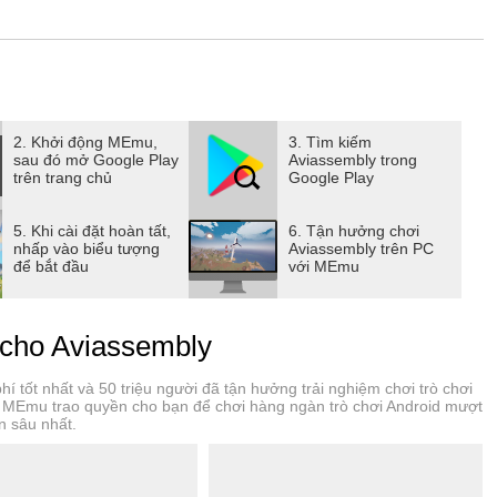
irports and islands. Features of Aviassembly- Custom Plane
ne its performance by managing factors like fuel capacity,
lecting parts to achieve the ideal flight characteristics,
gn. - Realistic Flight Controls: Experience the thrill of flight
l taking off, flying, and landing. The realistic mechanics add a
each flight feel authentic and rewarding. - Open World
2. Khởi động MEmu,
3. Tìm kiếm
sau đó mở Google Play
Aviassembly trong
led with new biomes, airports, and islands. Each location
trên trang chủ
Google Play
iding endless opportunities for players to push their plane
: Test your designs by transporting various cargo types, each
5. Khi cài đặt hoàn tất,
6. Tận hưởng chơi
 and strategy are key as you ensure that you do not run out of
nhấp vào biểu tượng
Aviassembly trên PC
để bắt đầu
với MEmu
ive Mode: Unleash your imagination in creative mode where
possibilities. Construct anything you envision without the
 a playful escape that complements the main gameplay.
 cho Aviassembly
 tốt nhất và 50 triệu người đã tận hưởng trải nghiệm chơi trò chơi
a MEmu trao quyền cho bạn để chơi hàng ngàn trò chơi Android mượt
n sâu nhất.