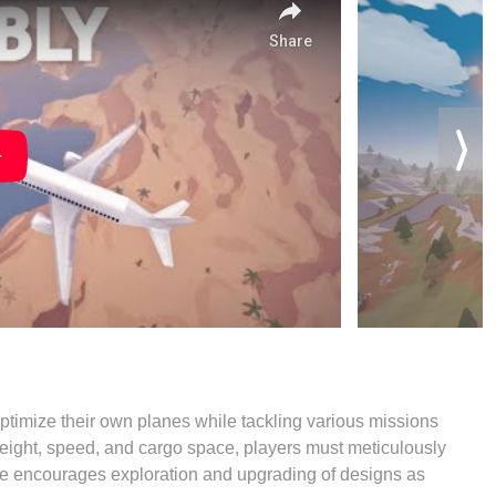
ptimize their own planes while tackling various missions
ight, speed, and cargo space, players must meticulously
 game encourages exploration and upgrading of designs as