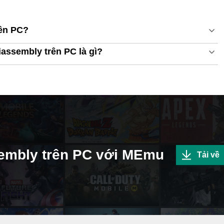
rên PC?
iassembly trên PC là gì?
embly trên PC với MEmu
Tải về