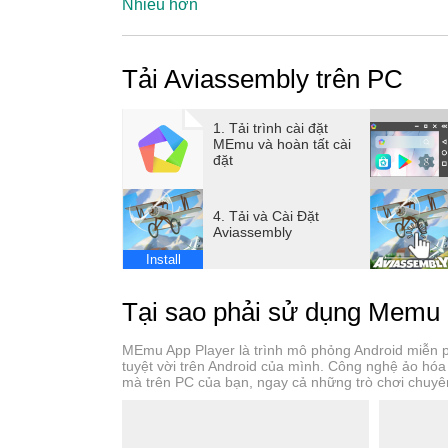
players face unique challenges at different a
Nhiều hơn
Building: Create your own airplane and fine-tu
weight, and speed. Make careful choices when se
Tải Aviassembly trên PC
giving you total control over your aircraft's desi
with physics-based controls that require skillfu
challenge that enhances the gameplay, making 
1. Tải trình cài đặt
MEmu và hoàn tất cài
Exploration: Venture into a vast open world fil
đặt
offers unique challenges and cargo types, prov
designs to the limit. - Diverse Cargo Missions
4. Tải và Cài Đặt
presenting its own set of challenges. Planning
Aviassembly
fuel or miss your delivery deadlines. - Creat
Install
infinite resources allow for limitless building 
constraints of mission requirements, offering
Tại sao phải sử dụng Memu
MEmu App Player là trình mô phỏng Android miễn phí
tuyệt vời trên Android của mình. Công nghệ ảo hó
mà trên PC của bạn, ngay cả những trò chơi chuyê