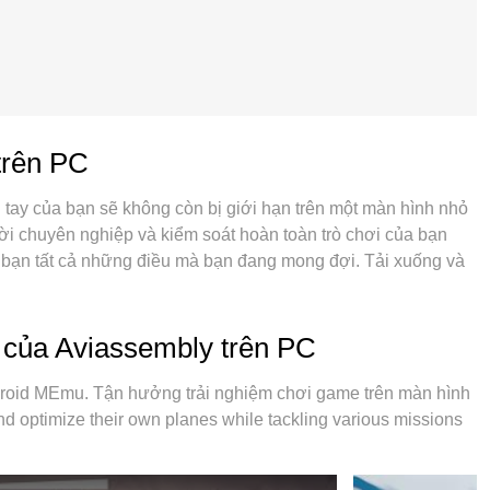
trên PC
 tay của bạn sẽ không còn bị giới hạn trên một màn hình nhỏ
ời chuyên nghiệp và kiểm soát hoàn toàn trò chơi của bạn
bạn tất cả những điều mà bạn đang mong đợi. Tải xuống và
hơi, bởi nó không còn giới hạn về pin, dữ liệu di động và các
ựa chọn tốt nhất để chơi Aviassembly trên PC. Với sự chuẩn
ồ bàn phím tinh tế làm cho Aviassembly trở thành một trò
 của Aviassembly trên PC
đã được chăm chút bởi sự tiếp thu của chúng tôi, có thể phát
. Và điều quan trọng nhất, công cụ mô phỏng độc quyền của
ndroid MEmu. Tận hưởng trải nghiệm chơi game trên màn hình
C của bạn, giúp mọi thứ hoạt động trơn tru nhất có thể. Chúng
nd optimize their own planes while tackling various missions
ở mỗi trò chơi cũng là mong muốn của mỗi game thủ, vì vậy các
m đến tất cả trải nghiệm đó.