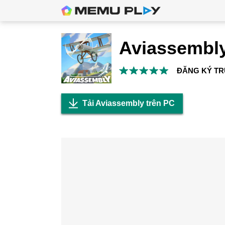
Aviassembl
ĐĂNG KÝ T
Tải Aviassembly trên PC