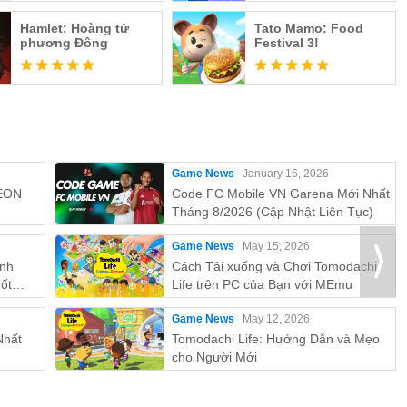
Hamlet: Hoàng tử
Tato Mamo: Food
phương Đông
Festival 3!
Game News
January 16, 2026
EON
Code FC Mobile VN Garena Mới Nhất
Tháng 8/2026 (Cập Nhật Liên Tục)
Game News
May 15, 2026
ỉnh
Cách Tải xuống và Chơi Tomodachi
ốt
Life trên PC của Bạn với MEmu
Game News
May 12, 2026
Nhất
Tomodachi Life: Hướng Dẫn và Mẹo
cho Người Mới