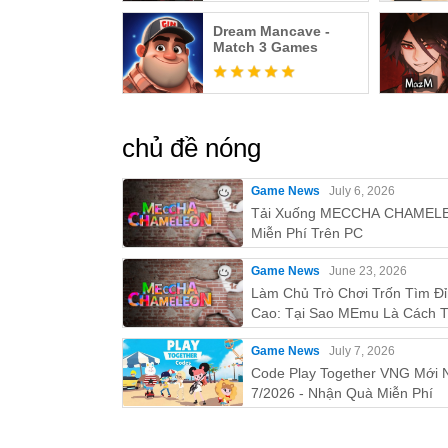
Dream Mancave -
Match 3 Games
chủ đề nóng
Game News
July 6, 2026
Tải Xuống MECCHA CHAMEL
Miễn Phí Trên PC
Game News
June 23, 2026
Làm Chủ Trò Chơi Trốn Tìm Đ
Cao: Tại Sao MEmu Là Cách T
Nhất Để Chơi MECCHA
Game News
July 7, 2026
CHAMELEON Trên PC!
Code Play Together VNG Mới 
7/2026 - Nhận Quà Miễn Phí