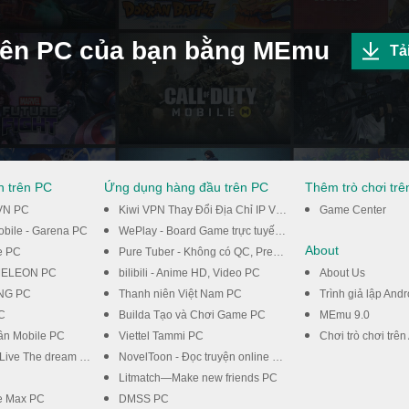
trên PC của bạn bằng MEmu
Tả
n trên PC
Ứng dụng hàng đầu trên PC
Thêm trò chơi tr
VN PC
Kiwi VPN Thay Đổi Địa Chỉ IP Vào Mạng Nhanh PC
Game Center
Mobile - Garena PC
WePlay - Board Game trực tuyến PC
About
e PC
Pure Tuber - Không có QC, Premium miễn phí PC
ELEON PC
bilibili - Anime HD, Video PC
About Us
VNG PC
Thanh niên Việt Nam PC
Trình giả lập Andr
C
Builda Tạo và Chơi Game PC
MEmu 9.0
ân Mobile PC
Viettel Tammi PC
Chơi trò chơi trên
Live The dream PC
NovelToon - Đọc truyện online miễn phí PC
Litmatch—Make new friends PC
re Max PC
DMSS PC