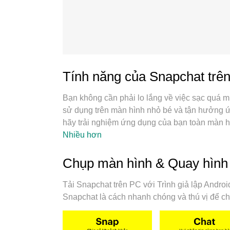
Tính năng của Snapchat trê
Bạn không cần phải lo lắng về việc sạc quá m
sử dụng trên màn hình nhỏ bé và tận hưởng ứ
hãy trải nghiệm ứng dụng của bạn toàn màn h
các tính năng đáng ngạc nhiên mà bạn mong đợ
Nhiều hơn
không còn giới hạn về pin, dữ liệu di động v
chọn tốt nhất để sử dụng Snapchat trên máy t
Chụp màn hình & Quay hình
trình quản lý multi-instance giúp mở 2 tài kho
mô phỏng độc quyền của chúng tôi có thể tận 
Tải Snapchat trên PC với Trình giả lập Andr
vận hành trơn tru và thú vị.
Snapchat là cách nhanh chóng và thú vị để ch