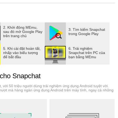
, Bitmoji và nhiều tính năng khác!
ồng Snapchat tạo ra hằng ngày!
tin trực tiếp hoặc chia sẻ về ngày của bạn với Story Nhóm.
2. Khởi động MEmu,
3. Tìm kiếm Snapchat
sau đó mở Google Play
c — thậm chí bạn còn có thể sử dụng các Ống Kính và Bộ Lọc
trong Google Play
trên trang chủ
tmoji được tạo riêng cho bạn và bạn bè.
5. Khi cài đặt hoàn tất,
6. Trải nghiệm
nhấp vào biểu tượng
Snapchat trên PC của
để bắt đầu
bạn bằng MEmu
họ ra sao.
mối quan tâm của bạn.
 cho Snapchat
rình Gốc độc quyền.
t, với 50 triệu người dùng trải nghiệm ứng dụng Android tuyệt vời.
ợt mà hàng ngàn ứng dụng Android trên máy tính, ngay cả những
y nhất trên Snapchat!
hư giãn và tận hưởng.
với bạn bè.