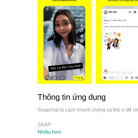
Thông tin ứng dụng
Snapchat là cách nhanh chóng và thú vị để ch
SNAP
• Snapchat mở ngay vào Camera — chỉ cần ch
Nhiều hơn