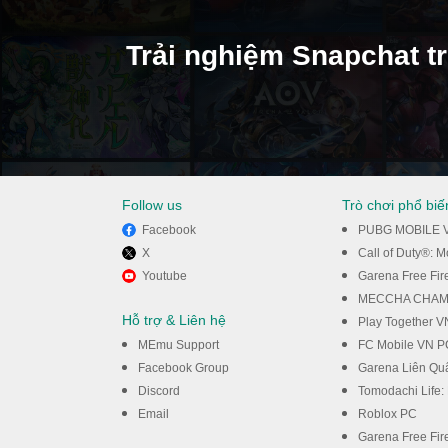
Trải nghiệm Snapchat 
Follow us
Trò chơi phổ biế
Facebook
PUBG MOBILE 
X
Call of Duty®: 
Youtube
Garena Free Fir
MECCHA CHAM
Hỗ trợ & Liên hệ
Play Together 
MEmu Support
FC Mobile VN P
Facebook Group
Garena Liên Qu
Discord
Tomodachi Life: 
Email
Roblox PC
Garena Free Fi