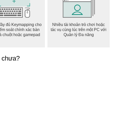
 biến mất khỏi bản đồ với Chế Độ Tàng Hình.
g tư nhất của bạn khi họ chia sẻ vị trí với bạn.
n cận hoặc trên toàn thế giới!
đầy đủ Keymapping cho
Nhiều tài khoản trò chơi hoặc
iểm soát chính xác bàn
tác vụ cùng lúc trên một PC với
à chuột hoặc gamepad
Quản lý Đa năng
oảnh khắc đáng nhớ của bạn.
bạn bè hoặc lưu vào Cuộn Camera.
ia sẻ với bạn bè và gia đình.
g chưa?
êng để xem những khoảnh khắc các bạn lưu lại cùng nhau.
ạn với Huy Hiệu — xem các bạn đã làm bạn được bao lâu,
g cách thời trang Bitmoji của các bạn, v.v.!
ạn của mình, để từ đó hai bạn trở nên thân thiết hơn từ