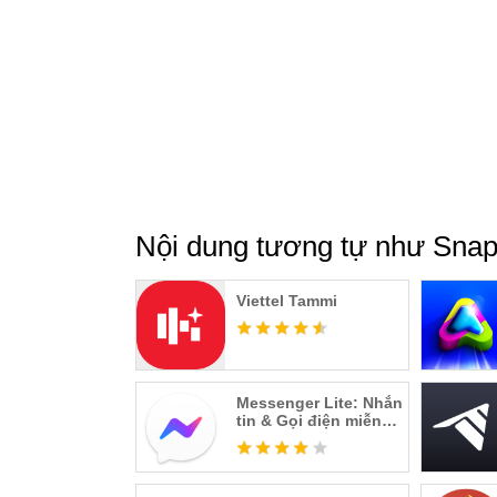
Xin lưu ý: Các Tín Đồ Snapchatter luôn có th
dùng máy ảnh hoặc cách khác. Hãy chú ý đến
Để tìm hiểu đầy đủ các biện pháp bảo vệ quyề
Mật.
Nội dung tương tự như Snap
Viettel Tammi
Messenger Lite: Nhắn
tin & Gọi điện miễn
phí