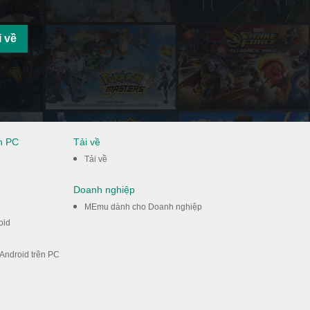
i về
ên PC
Tải về
Tải về
Doanh nghiệp
MEmu dành cho Doanh nghiệp
oid
 Android trên PC