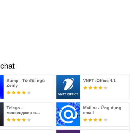
ể chụp hoặc lưu tin nhắn của bạn bằng cách chụp màn hình,
 những gì bạn Snap nhé!
n riêng tư của chúng tôi, vui lòng xem phần Trung Tâm Bảo
chat
Bump - Từ đội ngũ
VNPT iOffice 4.1
Zenly
Telega －
Mail.ru - Ứng dụng
мессенджер и
email
звонки