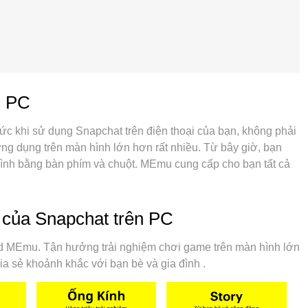
n PC
ức khi sử dụng Snapchat trên điện thoại của bạn, không phải
ng dụng trên màn hình lớn hơn rất nhiều. Từ bây giờ, bạn
ình bằng bàn phím và chuột. MEmu cung cấp cho bạn tất cả
i: cài đặt nhanh, cài đặt dễ dàng, điều khiển trực quan,
à các cuộc gọi làm phiền. MEmu 9 hoàn toàn mới là sự lựa
ính của bạn. Được mã hóa với sự hợp nhất của chúng tôi,
 của Snapchat trên PC
ản trở lên cùng một lúc. Và điều quan trọng nhất là, công cụ
dụng hết toàn bộ tiềm năng trên PC của bạn, giúp mọi thứ
oid MEmu. Tận hưởng trải nghiệm chơi game trên màn hình lớn
ia sẻ khoảnh khắc với bạn bè và gia đình .