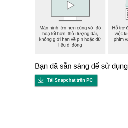
BẢN ĐỒ
• Chia sẻ vị trí của bạn với các cạ cứng hoặc
• Biết được bạn bè đang làm gì trên bản đồ riên
• Khám phá các Story trực tiếp từ cộng đồng lâ
Màn hình lớn hơn cùng với đồ
Hỗ trợ 
hoạ tốt hơn; thời lượng dài,
việc k
KỈ NIỆM
không giới hạn về pin hoặc dữ
phím v
• Lưu ảnh và video không giới hạn về mọi kh
liệu di động
• Chỉnh sửa và gửi các khoảnh khắc cũ cho 
• Tạo Story từ Kỉ Niệm yêu thích của bạn để ch
Bạn đã sẵn sàng để sử dụn
HỒ SƠ TÌNH BẠN
• Mỗi tình bạn đều có hồ sơ đặc biệt dành ri
Tải Snapchat trên PC
• Khám phá những điểm chung mới của các b
sự tương thích về chiêm tinh của các bạn, phon
• Hồ Sơ Tình Bạn chỉ dành cho bạn và người b
những gì khiến tình bạn đặc biệt.
Snap Vui Bạn Nhé!