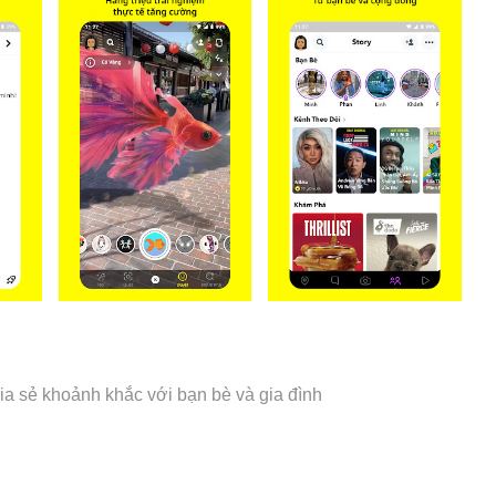
ia sẻ khoảnh khắc với bạn bè và gia đình
ạm để chụp ảnh hoặc nhấn và giữ để quay video.