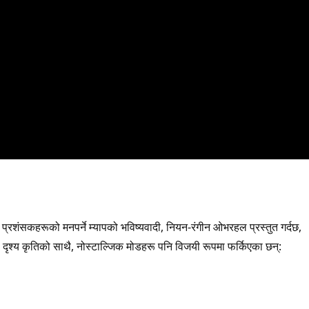
प्रशंसकहरूको मनपर्ने म्यापको भविष्यवादी, नियन-रंगीन ओभरहल प्रस्तुत गर्दछ,
दृश्य कृतिको साथै, नोस्टाल्जिक मोडहरू पनि विजयी रूपमा फर्किएका छन्: