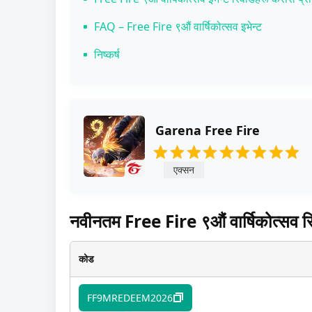
सर्भर-व्यापी चुनौतीहरू – वार्षिकोत्सव टोकन संकलन गर
FAQ – Free Fire ९औं वार्षिकोत्सव इभेन्ट
रहस्यमय सहकार्य हल्लाहरू – ९औं वार्षिकोत्सव अति
निष्कर्ष
Garena Free Fire
एक्सन
नवीनतम Free Fire ९औं वार्षिकोत्सव 
कोड
FF9MREDEEM2026