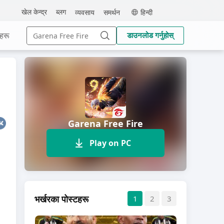
MEmu
खेल केन्द्र
ब्लग
व्यवसाय
समर्थन
हिन्दी
Search
हरू
डाउनलोड गर्नुहोस्
for:
Search
Garena Free Fire
Play on PC
भर्खरका पोस्टहरू
1
2
3