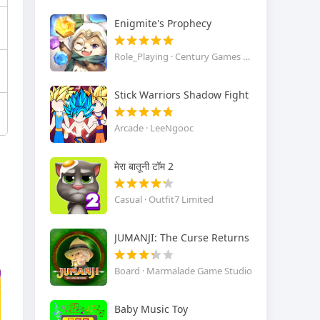
Enigmite's Prophecy
Role_Playing · Century Games Publishing
Stick Warriors Shadow Fight
Arcade · LeeNgooc
मेरा बातूनी टॉम 2
Casual · Outfit7 Limited
JUMANJI: The Curse Returns
Board · Marmalade Game Studio
Baby Music Toy