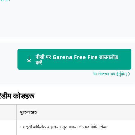
्नुहोस्
थि को हो?
पीसी पर Garena Free Fire डाउनलोड
करें
गेम सेन्टरमा थप हेर्नुहोस्
रिडीम कोडहरू
पुरस्कारहरू
१x ९औं वार्षिकोत्सव हतियार लुट बाकस + ५०० मेमोरी टोकन