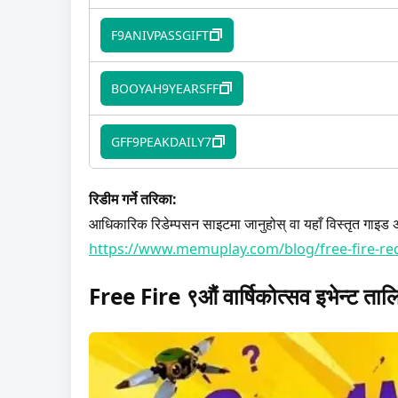
F9ANIVPASSGIFT
BOOYAH9YEARSFF
GFF9PEAKDAILY7
रिडीम गर्ने तरिका:
आधिकारिक रिडेम्पसन साइटमा जानुहोस् वा यहाँ विस्तृत गाइड अन
https://www.memuplay.com/blog/free-fire-r
Free Fire ९औं वार्षिकोत्सव इभेन्ट ताल