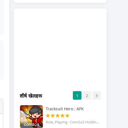
शीर्ष खेलहरू
1
2
3
Tracksuit Hero : AFK
Role_Playing · Com2uS Holdings Corporation