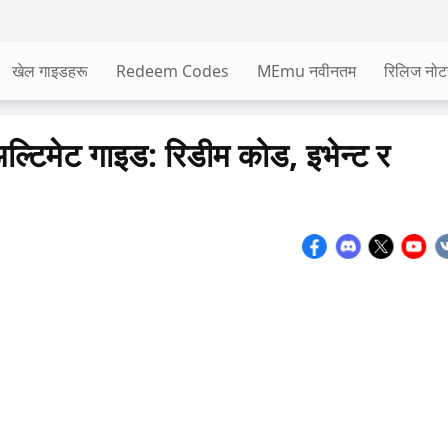
खेल गाइडहरू
Redeem Codes
MEmu नवीनतम
रिलिज नोट
ल्टिमेट गाइड: रिडीम कोड, इभेन्ट र