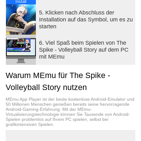
■ Diverse volleyball contents!
Install
Is normal volleyball boring for you? Enjoy different
5. Klicken nach Abschluss der
types of volleyball
Installation auf das Symbol, um es zu
contents such as tournament, colosseum, beach
starten
volleyball, and more.
6. Viel Spaß beim Spielen von The
Spike - Volleyball Story auf dem PC
mit MEmu
Warum MEmu für The Spike -
Volleyball Story nutzen
MEmu App Player ist der beste kostenlose Android-Emulator und
50 Millionen Menschen genießen bereits seine hervorragende
Android-Gaming-Erfahrung. Mit der MEmu-
Virtualisierungstechnologie können Sie Tausende von Android-
Spielen problemlos auf Ihrem PC spielen, selbst bei
grafikintensiven Spielen.