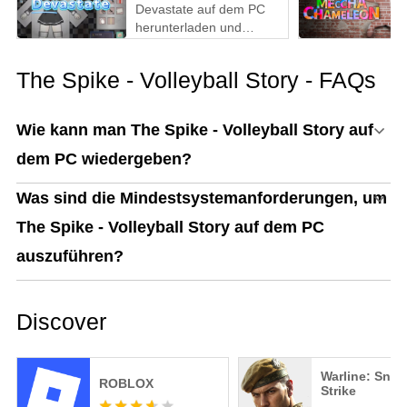
Devastate auf dem PC
herunterladen und
spielen: Der ultimative
Gaming-Guide mit MEmu
The Spike - Volleyball Story - FAQs
Play
Wie kann man The Spike - Volleyball Story auf
dem PC wiedergeben?
Was sind die Mindestsystemanforderungen, um
The Spike - Volleyball Story auf dem PC
auszuführen?
Discover
Warline: Snip
ROBLOX
Strike