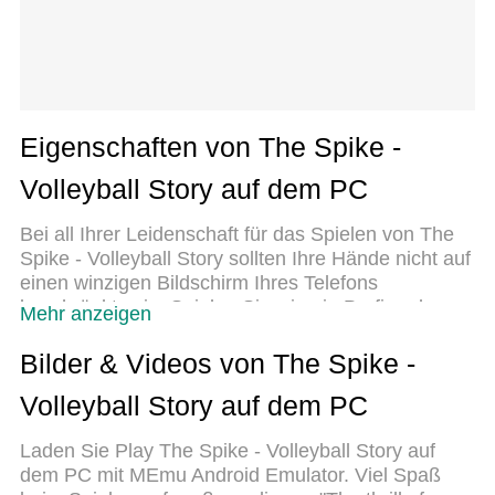
Eigenschaften von The Spike -
Volleyball Story auf dem PC
Bei all Ihrer Leidenschaft für das Spielen von The
Spike - Volleyball Story sollten Ihre Hände nicht auf
einen winzigen Bildschirm Ihres Telefons
beschränkt sein. Spielen Sie wie ein Profi und
Mehr anzeigen
übernehmen Sie die volle Kontrolle über Ihr Spiel
mit Tastatur und Maus. MEmu bietet Ihnen all die
Bilder & Videos von The Spike -
Dinge, die Sie erwarten. Laden Sie The Spike -
Volleyball Story auf dem PC
Volleyball Story herunter und spielen Sie es auf
dem PC. Spielen Sie so lange, wie Sie wollen,
Laden Sie Play The Spike - Volleyball Story auf
ohne Grenzwerte für Akku, mobile Daten und
dem PC mit MEmu Android Emulator. Viel Spaß
störende Anrufe. Das brandneue MEmu 9 ist die