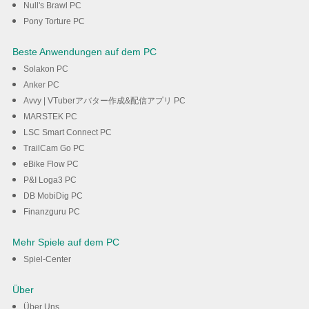
Null's Brawl PC
Pony Torture PC
Beste Anwendungen auf dem PC
Solakon PC
Anker PC
Avvy | VTuberアバター作成&配信アプリ PC
MARSTEK PC
LSC Smart Connect PC
TrailCam Go PC
eBike Flow PC
P&I Loga3 PC
DB MobiDig PC
Finanzguru PC
Mehr Spiele auf dem PC
Spiel-Center
Über
Über Uns