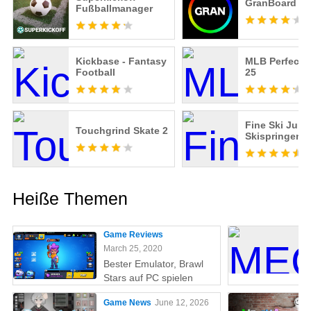
GranBoard
Fußballmanager
Kickbase - Fantasy
MLB Perfect I
Football
25
Fine Ski Jump
Touchgrind Skate 2
Skispringen
Heiße Themen
Game Reviews
March 25, 2020
Bester Emulator, Brawl
Stars auf PC spielen
Game News
June 12, 2026