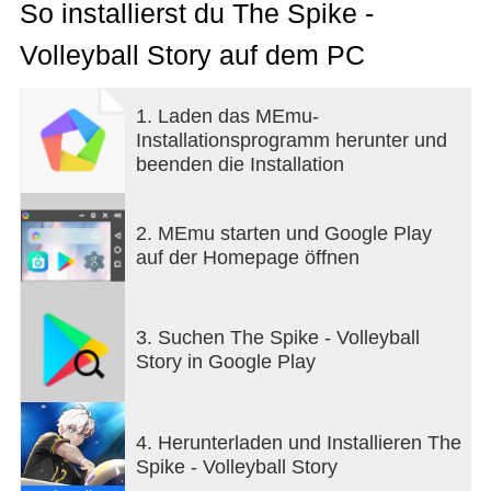
error to contain the appeal of volleyball!
So installierst du The Spike -
Volleyball Story auf dem PC
■ Try out various volleyball strategies!
Quicks, pipes, open attacks, and fast tempo attacks
in a 3v3 volleyball match!
1. Laden das MEmu-
Achieve your greatest spike in diverse scenarios in
Installationsprogramm herunter und
your screen!
beenden die Installation
■ Immersive gameplay!
Experience the immersion of actually playing on the
2. MEmu starten und Google Play
court yourself
auf der Homepage öffnen
by controlling only 1 player on the court from start
to finish.
3. Suchen The Spike - Volleyball
■ Appealing storyline!
Story in Google Play
Meet the attractive characters that appear in the
universe of The Spike!
Join Siwoo with his journey in both volleyball and
4. Herunterladen und Installieren The
inner growth.
Spike - Volleyball Story