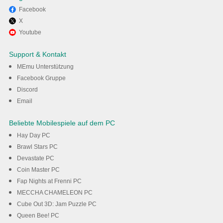
Facebook
X
Viel Spaß beim Spielen von
Youtube
The Spike - Volleyball Story
Support & Kontakt
auf dem PC mit MEmu
MEmu Unterstützung
Facebook Gruppe
Discord
Herunterladen
Email
Beliebte Mobilespiele auf dem PC
Hay Day PC
Brawl Stars PC
Devastate PC
Coin Master PC
Fap Nights at Frenni PC
MECCHA CHAMELEON PC
Cube Out 3D: Jam Puzzle PC
Queen Bee! PC