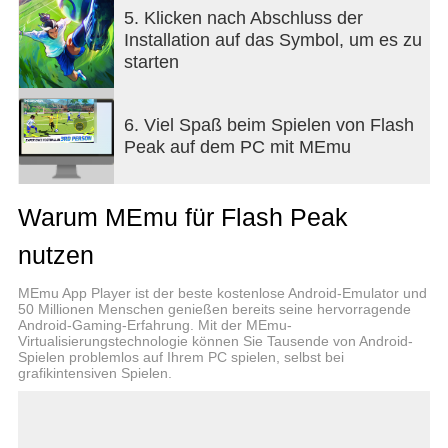
From attack and dribbling to defense and finishing,
5. Klicken nach Abschluss der
each skill set opens up new ways to play and adds
Installation auf das Symbol, um es zu
tactical depth to every match.
starten
REAL-TIME 4V4 PVP
Face real opponents in real-time PvP. Read the
6. Viel Spaß beim Spielen von Flash
game, react fast, and work with your squad to
Peak auf dem PC mit MEmu
outplay the competition.
FAST, RULE-FREE FOOTBALL
Warum MEmu für Flash Peak
No offsides. No fouls. No out-of-bounds
interruptions. Just fast, nonstop football where the
nutzen
action keeps flowing and every play can change the
result.
MEmu App Player ist der beste kostenlose Android-Emulator und
50 Millionen Menschen genießen bereits seine hervorragende
Android-Gaming-Erfahrung. Mit der MEmu-
PLAY TO WIN
Virtualisierungstechnologie können Sie Tausende von Android-
Master the pitch, team up, and win with skill.
Spielen problemlos auf Ihrem PC spielen, selbst bei
━━━━━━━━━━━━━━━━━━
grafikintensiven Spielen.
Flash Peak New Version Now Available!