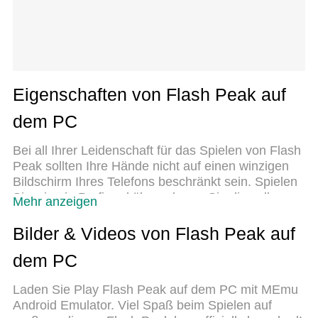
Eigenschaften von Flash Peak auf
dem PC
Bei all Ihrer Leidenschaft für das Spielen von Flash
Peak sollten Ihre Hände nicht auf einen winzigen
Bildschirm Ihres Telefons beschränkt sein. Spielen
Sie wie ein Profi und übernehmen Sie die volle
Mehr anzeigen
Kontrolle über Ihr Spiel mit Tastatur und Maus.
MEmu bietet Ihnen all die Dinge, die Sie erwarten.
Bilder & Videos von Flash Peak auf
Laden Sie Flash Peak herunter und spielen Sie es
dem PC
auf dem PC. Spielen Sie so lange, wie Sie wollen,
ohne Grenzwerte für Akku, mobile Daten und
Laden Sie Play Flash Peak auf dem PC mit MEmu
störende Anrufe. Das brandneue MEmu 9 ist die
Android Emulator. Viel Spaß beim Spielen auf
beste Wahl, um Flash Peak auf dem PC zu spielen.