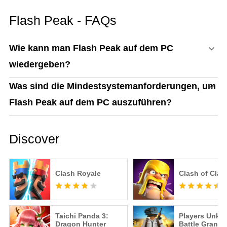
spielen: Der ultimative
Gaming-Guide mit MEmu
Flash Peak - FAQs
Play
Wie kann man Flash Peak auf dem PC
wiedergeben?
Was sind die Mindestsystemanforderungen, um
Flash Peak auf dem PC auszuführen?
Discover
Clash Royale
Clash of Clan
Taichi Panda 3:
Players Unk
Dragon Hunter
Battle Grand