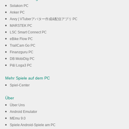
Solakon PC
Anker PC
Avvy | VTuberアバター作成&配信アプリ PC
MARSTEK PC
LSC Smart Connect PC
eBike Flow PC
TrailCam Go PC
Finanzguru PC
DB MobiDig PC
P&I Loga3 PC
Mehr Spiele auf dem PC
Spiel-Center
Über
Über Uns
Android Emulator
MEmu 9.0
Spiele Android-Spiele am PC