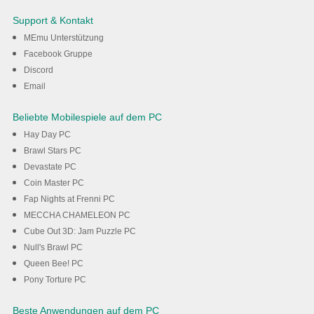
Flash Peak auf dem PC mit
Support & Kontakt
MEmu
MEmu Unterstützung
Facebook Gruppe
Discord
Herunterladen
Email
Beliebte Mobilespiele auf dem PC
Hay Day PC
Brawl Stars PC
Devastate PC
Coin Master PC
Fap Nights at Frenni PC
MECCHA CHAMELEON PC
Cube Out 3D: Jam Puzzle PC
Null's Brawl PC
Queen Bee! PC
Pony Torture PC
Beste Anwendungen auf dem PC