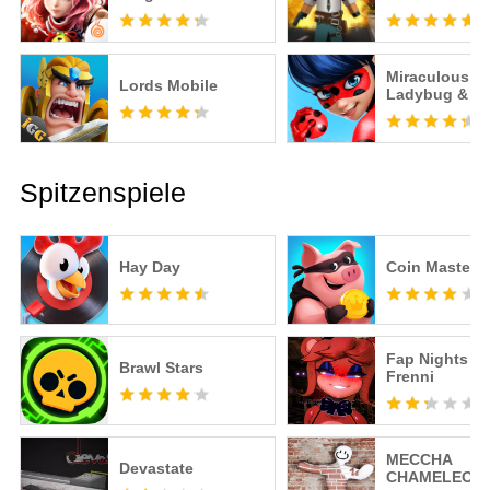
Miraculous
Lords Mobile
Ladybug & Ca
– Offizielles S
Spitzenspiele
Hay Day
Coin Master
Fap Nights at
Brawl Stars
Frenni
MECCHA
Devastate
CHAMELEON