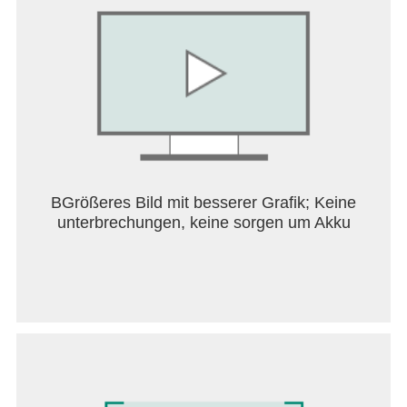
A brand-new football star has joined the pitch,
along with more progression rewards, custom
rooms, and real-time voice chat. Build your dream
lineup and create highlight moments with your
friends!
[Meet the New Star]
Homer is here! Control the match with precise
passes and a unique view of the field. Set the
tempo and create your own attacking rhythm.
BGrößeres Bild mit besserer Grafik; Keine
unterbrechungen, keine sorgen um Akku
[Build Your Own Passive Combo]
Passive skill combinations are here! Customize
skills to match your playstyle, strengthen passing,
dribbling, defending, or finishing, and build a
signature style for every character.
[Create Rooms and Challenge Friends]
Create custom rooms and invite your friends to
compete. Team up freely, switch lineups, and play