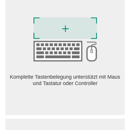
Strategie-MMO mit Spieler:innen weltweit.
Koordiniert Eure Strategien mit Eurer Allianz,
herrscht über die Weltkarte und führt Krieg gegen
rivalisierende Fraktionen. In einem Land voller
schwankender Treue, sind starke Diplomatie und
koordinierte Allianz-Kriegsführung der Schlüssel,
um Euer Vermächtnis zu sichern.
WARUM „GAME OF THRONES: DRAGONFIRE“
spielen?
• Das ultimative GoT-Strategiespiel: Offiziell
lizensiertes, mittelalterliches Fantasie-RPG und
Komplette Tastenbelegung unterstützt mit Maus
Kriegsspiel.
und Tastatur oder Controller
• Tiefgründiges 4X-Gameplay: Eine massive Welt
erkunden, vergrößern, ausbeuten und vernichten.
• Unglaubliche Bilder: High-Fidelity Grafiken
erwecken die Drachen und Festungen von
Westeros zum Leben.
• Live Events: Reguläre Updates mit neuen
Drachen, saisonalen Events und Geschichten.
• Globales PvP: Tretet in Echtzeit-Thronkämpfen