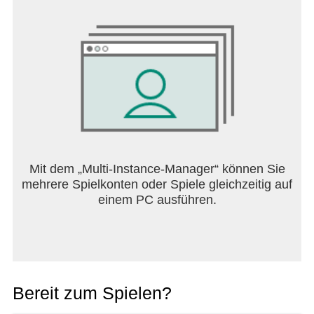
gegen tausende an Strategen an.
Ladet „Game of Thrones: Dragonfire“ jetzt herunter
und beginnt Eure Eroberung! Der Kampf um die
Sieben Königslande hat begonnen: Werdet Ihr das
Feuer befehligen und den Thron erobern?
Mit dem „Multi-Instance-Manager“ können Sie
mehrere Spielkonten oder Spiele gleichzeitig auf
einem PC ausführen.
Bereit zum Spielen?