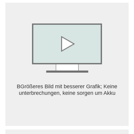
ikonische Wahrzeichen wie den Roten Bergfried,
Drachenstein und Harrenhal. Erweitert Euer Reich
über legendäre Gebiete hinweg, erobert feindliche
Territorien und kontrolliert die mächtigsten
Festungen des Reiches. In dieser MMO-
Strategiewelt bringt Euch jedes eroberte Territorium
näher an den Eisernen Thron.
ENTDECKT EPISCHE GESCHICHTEN
Betretet das offizielle Spiel zur HBO-Serie „House
of the Dragon“, 172 Jahre vor Daenerys Targaryen.
Versinkt in einer geschichtsträchtigen Kampagne,
in der Eure Entscheidungen das Schicksal des
BGrößeres Bild mit besserer Grafik; Keine
Reiches bestimmen. Interagiert mit ikonischen
unterbrechungen, keine sorgen um Akku
Charakteren wie Rhaenyra Targaryen und Daemon
Targaryen in einer Geschichte voller Drama, Verrat
und Intrigen, typisch für „Game of Thrones“.
BILDET MEHRSPIELER-ALLIANZEN
Verbündet Euch in diesem riesigen Mehrspieler-