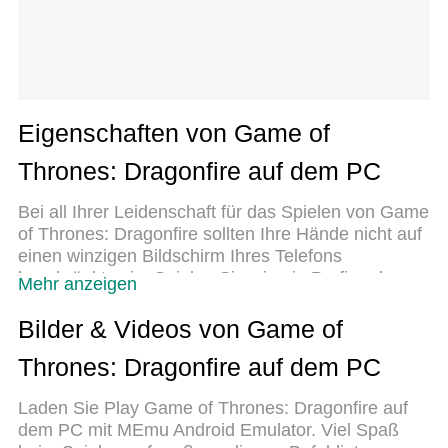
Eigenschaften von Game of
Thrones: Dragonfire auf dem PC
Bei all Ihrer Leidenschaft für das Spielen von Game
of Thrones: Dragonfire sollten Ihre Hände nicht auf
einen winzigen Bildschirm Ihres Telefons
beschränkt sein. Spielen Sie wie ein Profi und
Mehr anzeigen
übernehmen Sie die volle Kontrolle über Ihr Spiel
mit Tastatur und Maus. MEmu bietet Ihnen all die
Bilder & Videos von Game of
Dinge, die Sie erwarten. Laden Sie Game of
Thrones: Dragonfire auf dem PC
Thrones: Dragonfire herunter und spielen Sie es
auf dem PC. Spielen Sie so lange, wie Sie wollen,
Laden Sie Play Game of Thrones: Dragonfire auf
ohne Grenzwerte für Akku, mobile Daten und
dem PC mit MEmu Android Emulator. Viel Spaß
störende Anrufe. Das brandneue MEmu 9 ist die