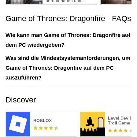
herunterladen und
spielen: Der ultimative
Gaming-Guide mit MEmu
Game of Thrones: Dragonfire - FAQs
Play
Wie kann man Game of Thrones: Dragonfire auf
dem PC wiedergeben?
Was sind die Mindestsystemanforderungen, um
Game of Thrones: Dragonfire auf dem PC
auszuführen?
Discover
Level Devil -
ROBLOX
Troll Game