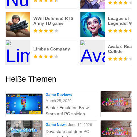
WWII Defense: RTS
League of
Army TD game
Legends: Wild
Avatar: Realm
Limbus Company
Collide
Heiße Themen
Game Reviews
March 25, 2020
Bester Emulator, Brawl
Stars auf PC spielen
Game News
June 12, 2026
Devastate auf dem PC