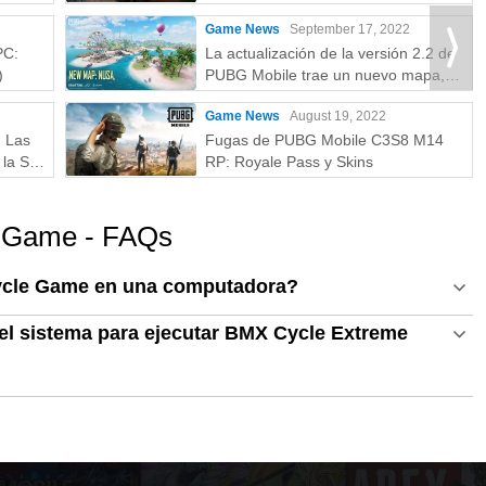
más
lanzamiento y recompensas gratuitas
Game News
September 17, 2022
PC:
La actualización de la versión 2.2 de
)
PUBG Mobile trae un nuevo mapa,
modos y más
Game News
August 19, 2022
: Las
Fugas de PUBG Mobile C3S8 M14
la S a
RP: Royale Pass y Skins
e Game - FAQs
ycle Game en una computadora?
el sistema para ejecutar BMX Cycle Extreme