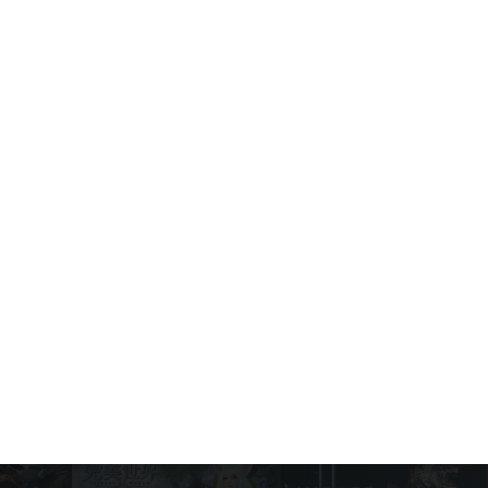
Configuración Fácil
Game News
August 5, 2026
Call of Duty Mobile: Las mejores
armas para principiantes (Guía
completa y actualizada)
Game News
August 4, 2026
Temporada 7 de Call of Duty: Mobile
"Terminated" — Llegan el T-800 y el
T-1000