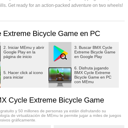
ills. Get ready for an action-packed adventure on two wheels!
e!
 Extreme Bicycle Game en PC
2. Iniciar MEmu y abrir
3. Buscar BMX Cycle
Google Play en la
Extreme Bicycle Game
página de inicio
en Google Play
6. Disfruta jugando
5. Hacer click al icono
BMX Cycle Extreme
para iniciar
Bicycle Game en PC
con MEmu
 bicycle rider 3d game which will take you in breathtaking
X Cycle Extreme Bicycle Game
ed deserts. Your bike is your ticket to adventure, and you
grades.
ratuito y 50 millones de personas ya están disfrutando su
logía de virtualización de MEmu te permite jugar a miles de juegos
nsivos gráficamente.