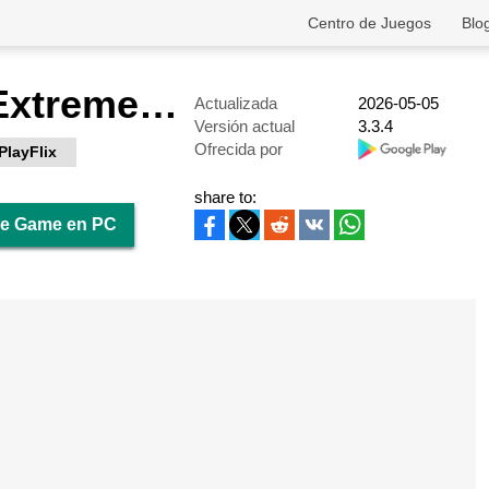
Centro de Juegos
Blo
BMX Cycle Extreme Bicycle Game
Actualizada
2026-05-05
Versión actual
3.3.4
Ofrecida por
PlayFlix
share to:
le Game en PC