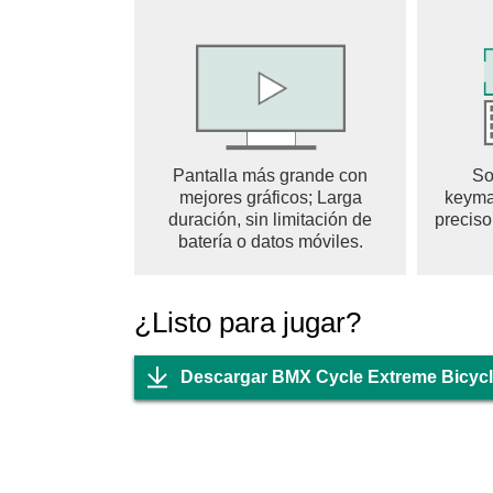
Upgrade your bike with unique mods, from speed
Adventure. A variety of bicycles available in o
the name of cycle wali game.
Pantalla más grande con
So
mejores gráficos; Larga
keyma
duración, sin limitación de
preciso
batería o datos móviles.
¿Listo para jugar?
Descargar BMX Cycle Extreme Bicyc