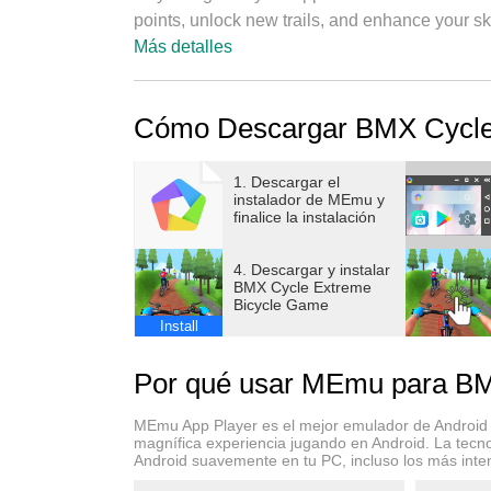
points, unlock new trails, and enhance your sk
Más detalles
Features for our BMX Cycle Simulator Gam
Cómo Descargar BMX Cycle
Race with your opponents
Impressive 3D visuals
Player vs. player competitive structure
1. Descargar el
instalador de MEmu y
Mountain and woodland tracks
finalice la instalación
Numerous bicycle customization options
Simple and responsive commands
4. Descargar y instalar
BMX Cycle Extreme
Bicycle Game
Are you a cycle racing games fan ?
Install
Come and have fun by riding a bmx bike in our
Por qué usar MEmu para BM
scenery from snowy mountain peaks to sun-soak
can enhance it after every ride with unique up
MEmu App Player es el mejor emulador de Android g
magnífica experiencia jugando en Android. La tecno
Android suavemente en tu PC, incluso los más inte
A Variety of 2-wheel Vehicles!