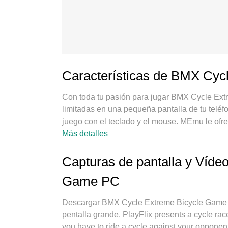
Características de BMX Cyc
Con toda tu pasión para jugar BMX Cycle Ex
limitadas en una pequeña pantalla de tu teléfo
juego con el teclado y el mouse. MEmu le ofr
Extreme Bicycle Game en PC. Juega todo el ti
Más detalles
móviles y llamadas molestas. El nuevo MEmu 
Game en PC. Preparado con nuestra experienc
Capturas de pantalla y Víd
convierte a BMX Cycle Extreme Bicycle Game
Game PC
absorción, el administrador de instancias múl
dispositivo. Y lo más importante, nuestro excl
Descargar BMX Cycle Extreme Bicycle Game 
su PC, hacer que todo sea más fluido. Nos im
pentalla grande. PlayFlix presents a cycle 
disfrutar de la felicidad de los juegos.
you have to ride a cycle against your opponents