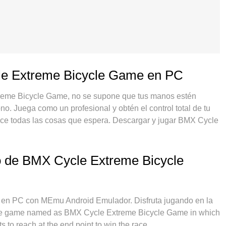
le Extreme Bicycle Game en PC
treme Bicycle Game, no se supone que tus manos estén
no. Juega como un profesional y obtén el control total de tu
ece todas las cosas que espera. Descargar y jugar BMX Cycle
empo que quieras, sin más limitaciones de batería, datos
9 es la mejor opción para jugar BMX Cycle Extreme Bicycle
ia, el exquisito sistema de keymapping preestablecido
eo de BMX Cycle Extreme Bicycle
 en un verdadero juego de PC. Codificado con nuestra
tiples hace posible jugar 2 o más cuentas en el mismo
usivo motor de emulación puede liberar todo el potencial de
en PC con MEmu Android Emulador. Disfruta jugando en la
porta no solo cómo juegas, sino también todo el proceso de
race game named as BMX Cycle Extreme Bicycle Game in which
 to reach at the end point to win the race.