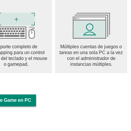
 to stunts, and experience thrilling rides with Bicycle
ur cycle game for your entertainment. Enthusiasts know it by
porte completo de
Múltiples cuentas de juegos o
pping para un control
tareas en una sola PC a la vez
 del teclado y el mouse
con el administrador de
o gamepad.
instancias múltiples.
le Game en PC