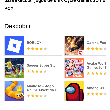
para executar jogos de bmx Cycle Games 3D no
PC?
Descobrir
ROBLOX
Garena Free F
Avatar World
Soccer Super Star
Games for Ki
Snake.io – Jogo
Among Us
Online Divertido e
Viciante