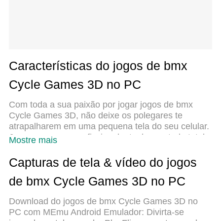
Características do jogos de bmx
Cycle Games 3D no PC
Com toda a sua paixão por jogar jogos de bmx
Cycle Games 3D, não deixe os polegares te
atrapalharem em uma pequena tela do seu celular.
Jogue como um profissional e tenha controle total
Mostre mais
do seu jogo com teclado e mouse. O MEmu
oferece todas as coisas que você está esperando.
Capturas de tela & vídeo do jogos
Baixe e jogue jogos de bmx Cycle Games 3D no
de bmx Cycle Games 3D no PC
PC. Jogue o tempo que quiser, sem mais
limitações de bateria, dados móveis e aquelas
Download do jogos de bmx Cycle Games 3D no
ligações enquanto estiver jogando. O novíssimo
PC com MEmu Android Emulador: Divirta-se
MEmu 9 é a melhor escolha de jogar jogos de bmx