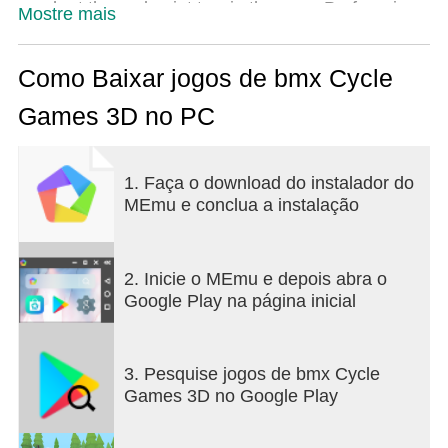
reach at the end point to win the race. Perform jaw-
Mostre mais
dropping tricks, earn points, unlock new trails, and
enhance your skills. Get ready for an action-packed
adventure on two wheels!
Como Baixar jogos de bmx Cycle
Games 3D no PC
Features for our BMX Cycle Simulator Game!
Race with your opponents
1. Faça o download do instalador do
Impressive 3D visuals
MEmu e conclua a instalação
Player vs. player competitive structure
Mountain and woodland tracks
Numerous bicycle customization options
Simple and responsive commands
2. Inicie o MEmu e depois abra o
Google Play na página inicial
Are you a cycle racing games fan ?
Come and have fun by riding a bmx bike in our
3. Pesquise jogos de bmx Cycle
bicycle rider 3d game which will take you in
Games 3D no Google Play
breathtaking scenery from snowy mountain peaks
to sun-soaked deserts. Your bike is your ticket to