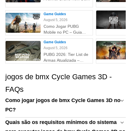
(Um Novo Dia) – Tudo
que você precisa saber!
Game Guides
August 5, 2026
Como Jogar PUBG
Mobile no PC – Guia
Passo a Passo com
Game Guides
Emulador (Atualizado
August 5, 2026
2026)
PUBG 2026: Tier List de
Armas Atualizada –
Melhores Armas do Tier
S ao D (Guia Completo)
jogos de bmx Cycle Games 3D -
FAQs
Como jogar jogos de bmx Cycle Games 3D no
PC?
Quais são os requisitos mínimos do sistema