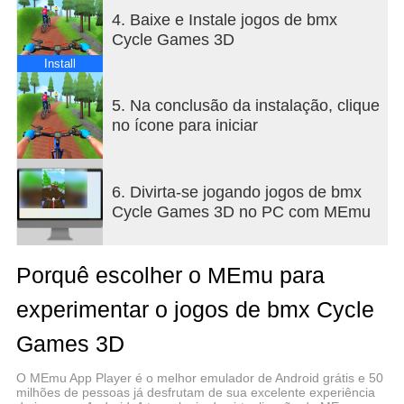
adventure, and you can enhance it after every ride
4. Baixe e Instale jogos de bmx
with unique upgrades.
Cycle Games 3D
A Variety of 2-wheel Vehicles!
Install
Upgrade your bike with unique mods, from speed to
5. Na conclusão da instalação, clique
stunts, and experience thrilling rides with Bicycle
no ícone para iniciar
Adventure. A variety of bicycles available in our
cycle game for your entertainment. Enthusiasts
know it by the name of cycle wali game.
6. Divirta-se jogando jogos de bmx
Cycle Games 3D no PC com MEmu
Porquê escolher o MEmu para
experimentar o jogos de bmx Cycle
Games 3D
O MEmu App Player é o melhor emulador de Android grátis e 50
milhões de pessoas já desfrutam de sua excelente experiência