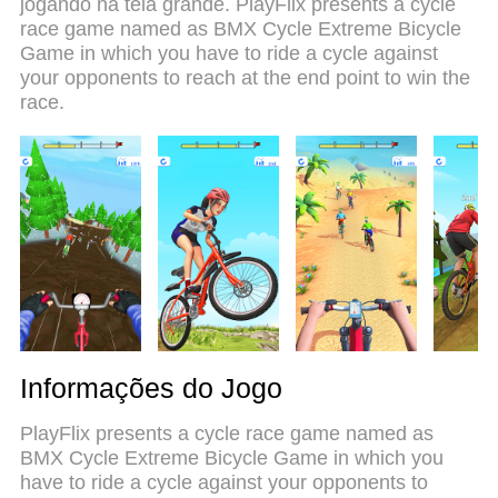
jogando na tela grande. PlayFlix presents a cycle
Cycle Games 3D no PC. Com grandes novidades
race game named as BMX Cycle Extreme Bicycle
no sistema de mapeamento que faz jogos de bmx
Game in which you have to ride a cycle against
Cycle Games 3D um jogo de PC real. Nossa
your opponents to reach at the end point to win the
equipe melhorou o gerenciamento de várias
race.
instâncias do Android, reduzindo tempo de
reprodução de 2 ou mais contas no mesmo
dispositivo. O mais importante, nosso mecanimos
de emulação exclusivo pode liberar todo o
potencial do seu PC sem travamentos, rodando
tudo liso. Nós nos preocupamos não apenas com
você joga, mas com todo o processo de desfrutar
de 100% do seu jogo favorito.
Informações do Jogo
PlayFlix presents a cycle race game named as
BMX Cycle Extreme Bicycle Game in which you
have to ride a cycle against your opponents to