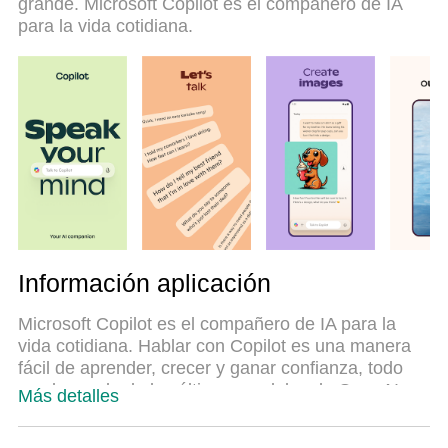
grande. Microsoft Copilot es el compañero de IA
para usar Microsoft Copilot en su computadora.
para la vida cotidiana.
Codificado con nuestra absorción, el administrador
de instancias múltiples hace posible abrir 2 o más
cuentas al mismo tiempo. Y lo más importante,
nuestro exclusivo motor de emulación puede liberar
todo el potencial de su PC, hacer que todo sea
fluido y agradable.
Información aplicación
Microsoft Copilot es el compañero de IA para la
vida cotidiana. Hablar con Copilot es una manera
fácil de aprender, crecer y ganar confianza, todo
con la ayuda de los últimos modelos de OpenAI y
Más detalles
Microsoft AI, incluidos DALL·E 3 y GPT-4o.