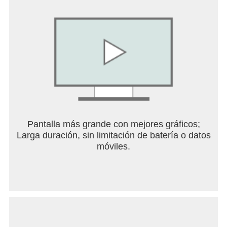
convierte tus ideas en realidad con DALL·E 3.
• Cree imágenes de alta calidad a partir de
indicaciones de texto, transformando sus
conceptos en imágenes impresionantes, desde lo
abstracto hasta lo fotorrealista.
• Habla con AI sobre cualquier tema. Tenga
conversaciones para generar inspiración o
desahogarse.
Generación de imágenes para ayudarle a lograr
más
Pantalla más grande con mejores gráficos;
• Explorar y desarrollar rápidamente nuevos estilos
Larga duración, sin limitación de batería o datos
e ideas, incluidos diseños de logotipos y motivos
móviles.
de marca.
• Editar fotografías, eliminar fondos y crear
imágenes personalizadas
• Crear ilustraciones para libros infantiles.
• Curar contenido de redes sociales
• Visualizar guiones gráficos de películas y vídeos.
• Crear y actualizar una cartera