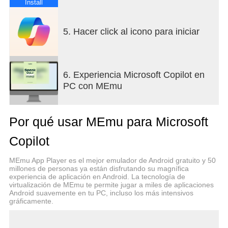
tienes esto.
Install
Logre más con Copilot, el compañero de IA que
5. Hacer click al icono para iniciar
está aquí para ayudar.
Trabaje de forma más inteligente, mejorado con el
chat de IA
6. Experiencia Microsoft Copilot en
• La IA le brinda respuestas resumidas
PC con MEmu
rápidamente. Obtenga respuestas sencillas a sus
preguntas complejas, todo a partir de
conversaciones sencillas
Por qué usar MEmu para Microsoft
• Traducir y corregir en varios idiomas, optimizando
el texto que necesita en cientos de idiomas,
Copilot
incluidos los dialectos regionales.
• Redactar y redactar correos electrónicos, cartas
MEmu App Player es el mejor emulador de Android gratuito y 50
de presentación y actualizar su currículum.
millones de personas ya están disfrutando su magnífica
experiencia de aplicación en Android. La tecnología de
virtualización de MEmu te permite jugar a miles de aplicaciones
El soporte que necesitas, cuando lo necesitas, con
Android suavemente en tu PC, incluso los más intensivos
la ayuda de la IA
gráficamente.
• Redactar historias o guiones
• La tecnología de generación de imágenes