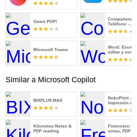
Compañero d
Gears POP!
Teléfono -
Conexión a
Windows
Word: Escribir
Microsoft Teams
editar y compa
documentos
Similar a Microsoft Copilot
NokoPrint -
BIXPLUS MAX
Impresión móv
Kilonotes-Notes &
Freenotes: Bl
PDF reading
notas, PDF