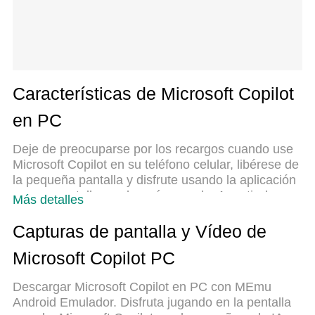
Características de Microsoft Copilot
en PC
Deje de preocuparse por los recargos cuando use
Microsoft Copilot en su teléfono celular, libérese de
la pequeña pantalla y disfrute usando la aplicación
en una pantalla mucho más grande. A partir de
Más detalles
ahora, obtenga una experiencia de pantalla
completa de su aplicación con teclado y mouse.
Capturas de pantalla y Vídeo de
MEmu le ofrece todas las características
Microsoft Copilot PC
sorprendentes que esperaba: instalación rápida y
configuración fácil, controles intuitivos, no más
Descargar Microsoft Copilot en PC con MEmu
limitaciones de batería, datos móviles y llamadas
Android Emulador. Disfruta jugando en la pentalla
molestas. El nuevo MEmu 9 es la mejor opción