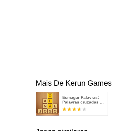
Mais De Kerun Games
Esmagar Palavras:
Palavras cruzadas &
Caça Palavra