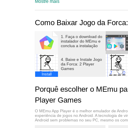
palavra correta. Desafie seus amigos ou adve
Mostre mais
e envolvente jogo da forca.
Como Baixar Jogo da Forca
Com múltiplos níveis de busca de palavras e
aqueles que amam jogo da forca e de forca. A 
as letras corretas para ajudar o boneco palit
1. Faça o download do
instalador do MEmu e
diferentes níveis, a dificuldade do kata algo
conclua a instalação
Além disso, o jogo para dois também é uma ó
4. Baixe e Instale Jogo
palavras e jogo de escrever, com cada tentat
da Forca: 2 Player
Games
Hangman Words é o ideal para quem gosta de 
Install
e familiares.
Porquê escolher o MEmu par
Os gráficos do jogo são simples e divertidos,
agora Hangman Words e comece a jogar este v
Player Games
oportunidade de mostrar suas habilidades de a
Este é o jogo de adivinhar a palavra perfeito 
O MEmu App Player é o melhor emulador de Android
experiência de jogos no Android. A tecnologia de 
Android sem problemas no seu PC, mesmo os com g