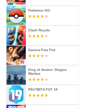
Pokémon GO
Clash Royale
Garena Free Fire
King of Avalon: Dragon
Warfare
PACYBITS FUT 19