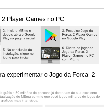
rsários e mostre suas habilidades de adivinhar em um rápido
: 2 Player Games no PC
 quebra-cabeças, Hangman Words é a escolha perfeita para
jogabilidade é simples, mas desafiadora - insira rapidamente
o antes que seja tarde. A medida que você avança pelos
2. Inicie o MEmu e
3. Pesquise Jogo da
depois abra o Google
Forca: 2 Player Games
jo aumenta, exigindo o máximo do seu poder cerebral.
Play na página inicial
no Google Play
tima maneira de melhorar suas habilidades de adivinhar
6. Divirta-se jogando
5. Na conclusão da
Jogo da Forca: 2
iva permitindo que você aprenda novas palavras e melhore.
instalação, clique no
Player Games no PC
ícone para iniciar
adivinhar e procura um jogo da forca para jogar com amigos
com MEmu
a experimentar o Jogo da Forca: 2
 com animações interativas que respondem a cada letra. Baixe
iciante e desafiador kata algojo hoje mesmo! Não perca a
dvinhar palavras e salvar o boneco palito da jogo da forca.
para você e amigos jogarem juntos. Baixe agora e divirta-se!
 grátis e 50 milhões de pessoas já desfrutam de sua excelente
virtualização do MEmu permite que você jogue milhares de jogos do
ráficos mais intensivos.