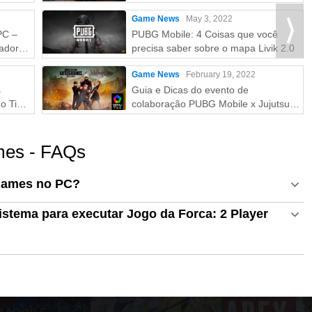
Lançamento e Recompensas
Game News
May 3, 2022
Gratuitas
PC –
PUBG Mobile: 4 Coisas que você
ador
precisa saber sobre o mapa Livik 2.0
Game News
February 19, 2022
s
Guia e Dicas do evento de
o Tier
colaboração PUBG Mobile x Jujutsu
Kaisen
mes - FAQs
 Games no PC?
istema para executar Jogo da Forca: 2 Player