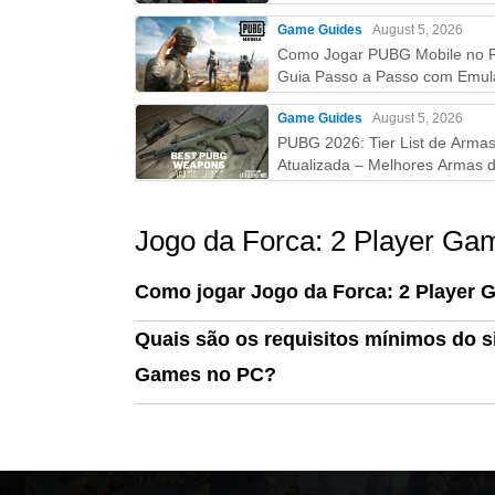
Tudo que você precisa saber!
Game Guides
August 5, 2026
Como Jogar PUBG Mobile no 
Guia Passo a Passo com Emul
(Atualizado 2026)
Game Guides
August 5, 2026
PUBG 2026: Tier List de Arma
Atualizada – Melhores Armas d
S ao D (Guia Completo)
Jogo da Forca: 2 Player Ga
Como jogar Jogo da Forca: 2 Player
Quais são os requisitos mínimos do s
Games no PC?