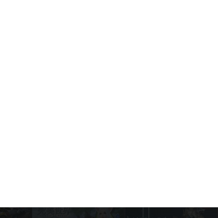
MEmu 2022
Game News
July 6, 2026
MECCHA CHAMELEON Download
Gratuito no PC
Game News
June 18, 2026
Domine o Esconde-Esconde
Definitivo: Por Que o MEmu é a
Melhor Maneira de Jogar MECCHA
CHAMELEON no PC!