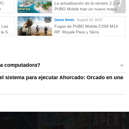
PC:
La actualización de la versión 2.2 de
)
PUBG Mobile trae un nuevo mapa,
modos y más
Game News
August 19, 2022
: Las
Fugas de PUBG Mobile C3S8 M14
la S a
RP: Royale Pass y Skins
na computadora?
el sistema para ejecutar Ahorcado: Orcado en una