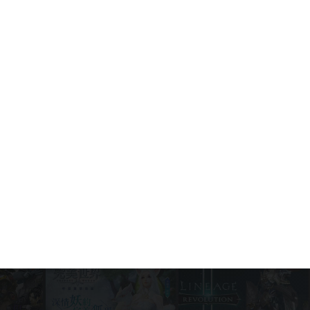
Call of Duty Mobile: Las mejores
armas para principiantes (Guía
completa y actualizada)
Game News
August 4, 2026
Temporada 7 de Call of Duty: Mobile
"Terminated" — Llegan el T-800 y el
T-1000