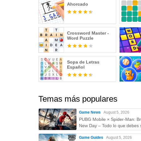
Ahorcado
Crossword Master -
Word Puzzle
Sopa de Letras
Español
Temas más populares
Game News
August 5, 2026
PUBG Mobile × Spider-Man: B
New Day – Todo lo que debes 
skins, fecha, recompensas y 
Game Guides
August 5, 2026