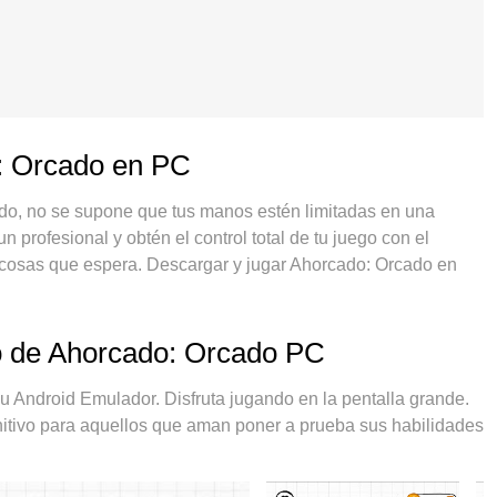
o: Orcado en PC
do, no se supone que tus manos estén limitadas en una
 profesional y obtén el control total de tu juego con el
 cosas que espera. Descargar y jugar Ahorcado: Orcado en
 limitaciones de batería, datos móviles y llamadas molestas.
ar Ahorcado: Orcado en PC. Preparado con nuestra
ing preestablecido convierte a Ahorcado: Orcado en un
eo de Ahorcado: Orcado PC
 absorción, el administrador de instancias múltiples hace
positivo. Y lo más importante, nuestro exclusivo motor de
ndroid Emulador. Disfruta jugando en la pentalla grande.
su PC, hacer que todo sea más fluido. Nos importa no solo
itivo para aquellos que aman poner a prueba sus habilidades
isfrutar de la felicidad de los juegos.