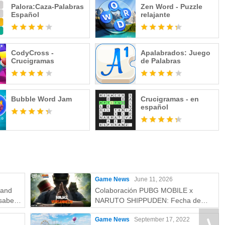
Palora:Caza-Palabras
Zen Word - Puzzle
Español
relajante
CodyCross -
Apalabrados: Juego
Crucigramas
de Palabras
Bubble Word Jam
Crucigramas - en
español
Game News
June 11, 2026
rand
Colaboración PUBG MOBILE x
saber:
NARUTO SHIPPUDEN: Fecha de
más
lanzamiento y recompensas gratuitas
Game News
September 17, 2022