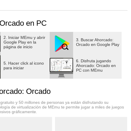
úsqueda de palabras y crucigramas, donde puedes demostrar
 Orcado en PC
 palito de su destino. La jugabilidad es simple pero
rrectas para ayudar al muñeco palito antes de que sea
2. Iniciar MEmu y abrir
3. Buscar Ahorcado:
Google Play en la
Orcado en Google Play
página de inicio
nera de mejorar tus habilidades de adivinación y ortografía,
as palabras y convertirte en un jugador aún mejor. Hangman
6. Disfruta jugando
5. Hacer click al icono
an los juegos de palabras y de ahorcado, así como para
Ahorcado: Orcado en
para iniciar
PC con MEmu
 y familiares.
o, junto con las animaciones interactivas del muñeco palito
orcado: Orcado
gman Words es el juego perfecto para ti. Descarga ahora
ivo y desafiante juego de palabras hoy mismo! No pierdas la
ratuito y 50 millones de personas ya están disfrutando su
vinación y salvar al muñeco palito de la horca. ¡Descarga
logía de virtualización de MEmu te permite jugar a miles de juegos
nsivos gráficamente.