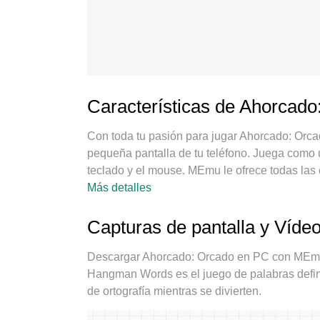
Características de Ahorcad
Con toda tu pasión para jugar Ahorcado: Orca
pequeña pantalla de tu teléfono. Juega como un
teclado y el mouse. MEmu le ofrece todas las
PC. Juega todo el tiempo que quieras, sin más
Más detalles
El nuevo MEmu 9 es la mejor opción para jug
experiencia, el exquisito sistema de keymapp
Capturas de pantalla y Víd
verdadero juego de PC. Codificado con nuestra
posible jugar 2 o más cuentas en el mismo dis
Descargar Ahorcado: Orcado en PC con MEmu A
emulación puede liberar todo el potencial de 
Hangman Words es el juego de palabras defin
cómo juegas, sino también todo el proceso de d
de ortografía mientras se divierten.