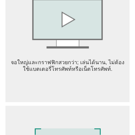
- ชายหาดและทะเลพร้อมเก้าอี้อาบแดด
- ร้านอาหารและโรงภาพยนตร์
- โรงเรียนและธนาคาร
- ตัวแทนจำหน่ายรถยนต์และปั๊มน้ำมัน
- สระว่ายน้ำในเมือง
คุณสมบัติของเกม:
- ขับรถยนต์และปรับแต่ง
- กีฬา: มอเตอร์ไซค์ จักรยาน สกู๊ตเตอร์ และสเก็ตบ
จอใหญ่และกราฟฟิกสวยกว่า; เล่นได้นาน, ไม่ต้อง
อร์ด
ใช้แบตเตอรี่โทรศัพท์หรือเน็ตโทรศัพท์.
- มินิเกม (บาร์เทนเดอร์ในดิสโก้ (ชั้น 2) บาร์เทนเดอร์
ในร้านอาหาร (ชั้น 1) เกมแห่งรอยยิ้ม)
- หีบที่มีเหรียญและโบนัสมากมาย
- ล่องเรือและบินเครื่องบิน
- ว่ายน้ำ (บนชายหาดและในสระว่ายน้ำ)
- แอนิเมชั่นตัวละครที่สวยงาม
- กล้องมุมมองบุคคลที่หนึ่งและบุคคลที่สาม
- โต้ตอบกับเฟอร์นิเจอร์ (นั่ง นอน ฯลฯ)
- การเปลี่ยนแปลงของสภาพอากาศและเวลาของวัน
- การควบคุมที่สะดวกและใช้งานง่าย