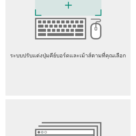
- การปรับแต่งสำหรับอุปกรณ์ที่อ่อนแอ (ตั้งแต่ RAM 1
GB)
- การปรับแต่งการเล่นเกมและปุ่มตามความชอบของ
คุณ
สร้างการตกแต่งภายในแบบพิกเซลของคุณในโลก
แห่งนางฟ้า นิทานและจินตนาการ
สนุกกับเกมของคุณ
ระบบปรับแต่งปุ่มคีย์บอร์ดและเม้าส์ตามที่คุณเลือก