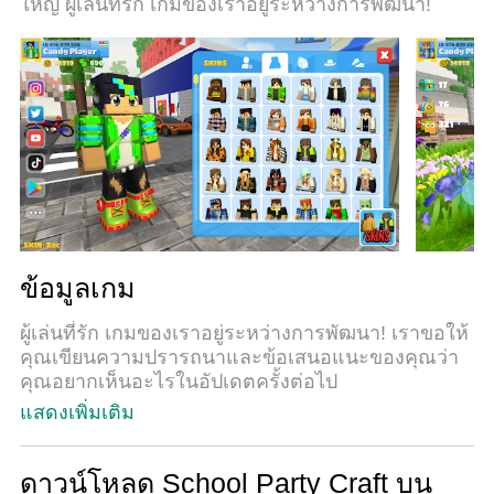
ใหญ่ ผู้เล่นที่รัก เกมของเราอยู่ระหว่างการพัฒนา!
สามารถเปิดเล่นได้มากกว่า 2 เกมพร้อมๆกันในคอม
ของคุณ. และที่สำคัญที่สุด, ระบบโปรแกรมของเรา
สามารถทำให้คุณใช้ระบบของ PC ทำให้เกมลื่น
เหมือนกับใช้โทรศัพท์รุ่นล่าสุด. เราไม่ได้ดูแลเรื่องการ
เล่นเกม, แต่เราดูแลถึงความสนุกสนานที่คุณได้จาก
การเล่นด้วย.
ข้อมูลเกม
ผู้เล่นที่รัก เกมของเราอยู่ระหว่างการพัฒนา! เราขอให้
คุณเขียนความปรารถนาและข้อเสนอแนะของคุณว่า
คุณอยากเห็นอะไรในอัปเดตครั้งต่อไป
แสดงเพิ่มเติม
School Party เป็นเกมจำลองชีวิตสไตล์ลูกบาศก์สำหรับ
เด็กนักเรียนและวัยรุ่น
คุณมีเมืองใหญ่ที่พร้อมให้คุณใช้งาน ซึ่งมีทั้งเด็กผู้หญิง
ดาวน์โหลด School Party Craft บน