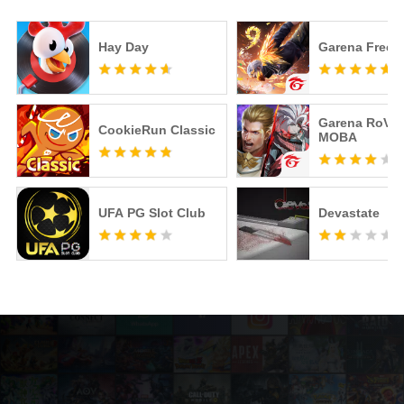
Hay Day
Garena Free F
Garena RoV: 
CookieRun Classic
MOBA
UFA PG Slot Club
Devastate