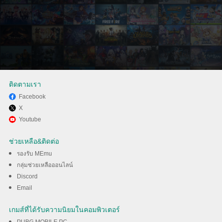
ติดตามเรา
Facebook
X
สนุกกับการเล่น School Party
Youtube
Craft บนพีซีด้วย MEmu
ช่วยเหลือ&ติดต่อ
รองรับ MEmu
ดาวน์โหลด
กลุ่มช่วยเหลือออนไลน์
Discord
Email
เกมส์ที่ได้รับความนิยมในคอมพิวเตอร์