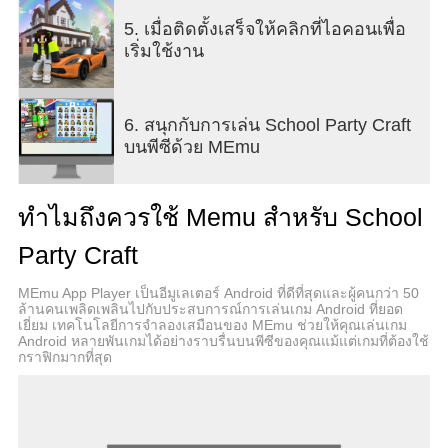
ความสัมพันธ์ระหว่างผู้เล่น:
5. เมื่อติดตั้งเสร็จให้คลิกที่ไอคอนเพื่อ
ไม่ต้องกังวล คุณไม่ได้อยู่คนเดียวในเมือง
เริ่มใช้งาน
มีผู้คนนับพันในเมืองที่คุณสามารถสื่อสาร เป็นเพื่อน
เดินเล่นด้วยกัน เยี่ยมชมร้านอาหารและสวนสาธารณะ
ขับซูเปอร์คาร์ด้วยกัน และเที่ยวเล่นในไนท์คลับ
6. สนุกกับการเล่น School Party Craft
หากคุณชอบตัวละครนี้ ให้เพิ่มเขาลงในสมุดโทรศัพท์
บนพีซีด้วย MEmu
และสื่อสารกับเขาทาง SMS ได้ตลอดเวลา
เพนท์บอล:
ทำไมถึงควรใช้ Memu สำหรับ School
มีอาวุธเพนท์บอลให้เลือกมากมาย:
ปืนกลขนาดเล็ก ปืนพก ปืนไรเฟิลจู่โจม ปืนกลไดโนกัน
Party Craft
ปืนบาซูก้าชาร์ก และอื่นๆ อีกมากมาย
ทั้งหมดนี้ยิงกระสุนสีด้วยสี
MEmu App Player เป็นอีมูเลเตอร์ Android ที่ดีที่สุดและผู้คนกว่า 50
ยิงอันธพาลที่ขโมยเหรียญของคุณไป แล้วพวกเขาจะ
ล้านคนเพลิดเพลินไปกับประสบการณ์การเล่นเกม Android ที่ยอด
เยี่ยม เทคโนโลยีการจำลองเสมือนของ MEmu ช่วยให้คุณเล่นเกม
คืนเหรียญให้กับคุณ
Android หลายพันเกมได้อย่างราบรื่นบนพีซีของคุณแม้แต่เกมที่ต้องใช้
สถานที่น่าสนใจ:
กราฟิกมากที่สุด
- ตลาด (เฟอร์นิเจอร์ บล็อก ประตู สกิน และปืนเพนท์
บอล)
- ดิสโก้ (สั่งเพลงจากดีเจและเต้นรำกับเพื่อนๆ)
- สวนสาธารณะขนาดใหญ่