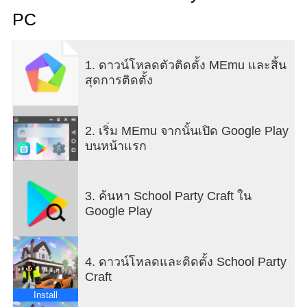
น่ารักและเด็กผู้ชายน่ารักมากมาย
PC
คุณไม่เพียงแต่ต้องออกไปเที่ยวและช้อปปิ้งเท่านั้น แต่
ยังต้องซื้อคฤหาสน์ พบกับตัวละครเจ๋งๆ และแม้แต่ขับ
รถสุดเท่ด้วยซ้ำ!
1. ดาวน์โหลดตัวติดตั้ง MEmu และสิ้น
ในเมืองนี้ ความเป็นไปได้ของคุณไม่มีขอบเขต: สร้าง
สุดการติดตั้ง
บ้าน ซื้อบล็อก เฟอร์นิเจอร์ และประตูเป็นเพียงจุดเริ่ม
ต้นของการผจญภัยครั้งยิ่งใหญ่
เป็นคนทันสมัยและมีสไตล์ - แต่งตัว เดินเล่นในเมือง
ว่ายน้ำในสระ ดูหนัง และเต้นรำในดิสโก้สุดมันส์!
2. เริ่ม MEmu จากนั้นเปิด Google Play
บนหน้าแรก
ประดิษฐ์และสร้าง:
คฤหาสน์สวยงามมากมายพร้อมพื้นที่ขนาดใหญ่ที่คุณ
สามารถรื้อบ้านที่ซื้อมาและสร้างกระท่อมในฝันของ
3. ค้นหา School Party Craft ใน
คุณได้
Google Play
คอลเลกชันบล็อกต่างๆ มากมายสำหรับการก่อสร้าง
และตกแต่ง
เฟอร์นิเจอร์หลายร้อยประเภทสำหรับทุกความ
4. ดาวน์โหลดและติดตั้ง School Party
ต้องการ: เก้าอี้ โต๊ะ โซฟาและเตียง ตู้เสื้อผ้า และอื่นๆ
Craft
อีกมากมาย ประตู ต้นไม้ในบ้าน และโคมระย้าจะ
ทำให้การออกแบบบ้านของคุณสมบูรณ์แบบ
Install