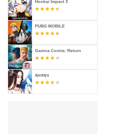
Honkai Impact 3
PUBG MOBILE
Garena Contra: Return
คุนหลุน