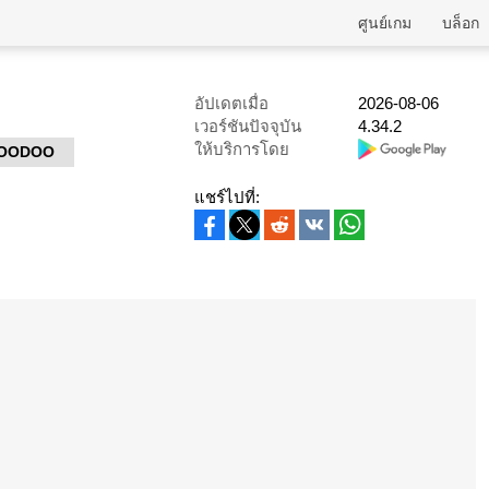
ศูนย์เกม
บล็อก
อัปเดตเมื่อ
2026-08-06
เวอร์ชันปัจจุบัน
4.34.2
ให้บริการโดย
OODOO
แชร์ไปที่: