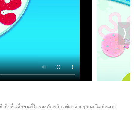
ยึดพื้นที่ก่อนที่ใครจะตัดหน้า กติกาง่ายๆ สนุกไม่มีหมด!