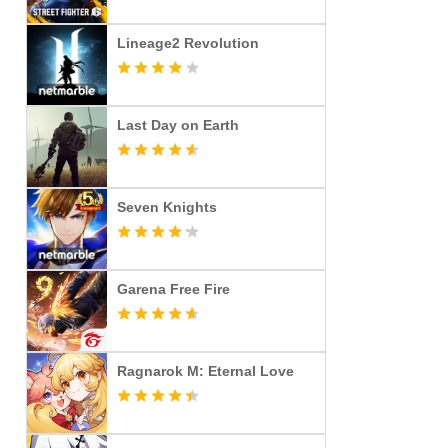
Lineage2 Revolution
Last Day on Earth
Seven Knights
Garena Free Fire
Ragnarok M: Eternal Love