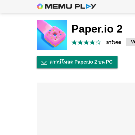
Paper.io 2
V
อาร์เคด
ดาวน์โหลด Paper.io 2 บน PC