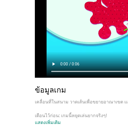
ข้อมูลเกม
เคลื่อนที่ในสนาม วาดเส้นเพื่อขยายอาณาเขต แล้ว
เตือนไว้ก่อน: เกมนี้หยุดเล่นยากจริงๆ!
แสดงเพิ่มเติม