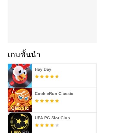
เกมชั้นนำ
Hay Day
CookieRun Classic
UFA PG Slot Club