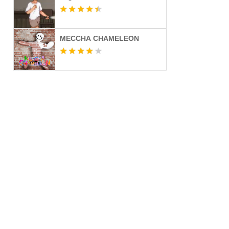
MECCHA CHAMELEON