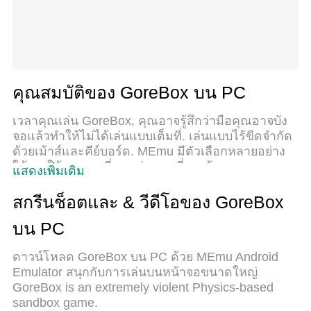
คุณสมบัติของ GoreBox บน PC
เวลาคุณเล่น GoreBox, คุณอาจรู้สึกว่ามือคุณอาจบัง
จอแล้วทำให้ไม่ได้เล่นแบบเต็มที่. เล่นแบบไร้ขีดจำกัด
ด้วยเม้าส์และคีย์บอร์ด. MEmu มีตัวเลือกหลายอย่าง
ให้คุณใช้งานเกมที่คุณเล่นแบบที่คุณต้องการ.
แสดงเพิ่มเติม
ดาวน์โหลดและเล่น GoreBox บน PC. เล่นนานแค่
ไหนก็ได้, ไม่ต้องชาร์จแบตเตอรี่, หรือเจอคนโทรเข้า
สกรีนช็อตและ & วีดีโอของ GoreBox
มาระหว่างเล่น. MEmu 9 เป็นตัวเลือกสำหรับการเล่น
บน PC
GoreBox บน PC. ทางทีมงานเราได้ปรับแต่งเกม, ปรับ
ให้เล่นเกมบางเกมได้เหมือนเล่น GoreBox เป็นเกม PC
ดาวน์โหลด GoreBox บน PC ด้วย MEmu Android
เช่นเล็งด้วยเม้าส์หรือใช้คีย์บอร์ด. ระบบของเรายัง
Emulator สนุกกับการเล่นบนหน้าจอขนาดใหญ่
ทำให้คุณสามารถเปิดเล่นได้มากกว่า 2 เกมพร้อมๆกัน
GoreBox is an extremely violent Physics-based
ในคอมของคุณ. และที่สำคัญที่สุด, ระบบโปรแกรม
sandbox game.
ของเราสามารถทำให้คุณใช้ระบบของ PC ทำให้เกม