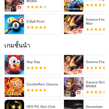
MOBA
Garena Free F
8 Ball Pool
Max
เกมชั้นนำ
Hay Day
Garena Free F
Garena RoV: 
CookieRun Classic
MOBA
UFA PG Slot Club
Devastate