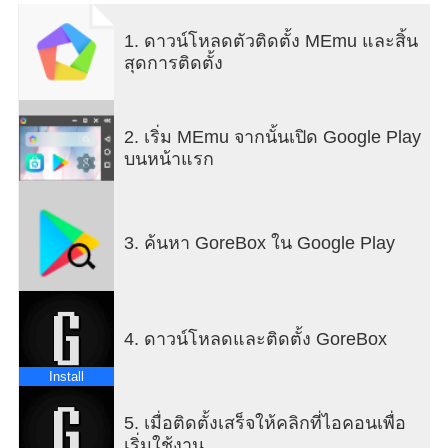
Weapons, NPCs, Explosives, Fragile stuff, and
much more to come!
1. ดาวน์โหลดตัวติดตั้ง MEmu และสิ้น
You can spawn items by selecting something in the
สุดการติดตั้ง
sandbox menu, pressing use to place a spawn
point, and using the Toolgun's spawn power.
2. เริ่ม MEmu จากนั้นเปิด Google Play
บนหน้าแรก
3. ค้นหา GoreBox ใน Google Play
4. ดาวน์โหลดและติดตั้ง GoreBox
Install
5. เมื่อติดตั้งเสร็จให้คลิกที่ไอคอนเพื่อ
เริ่มใช้งาน