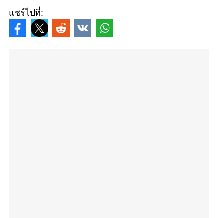
แชร์ไปที่: