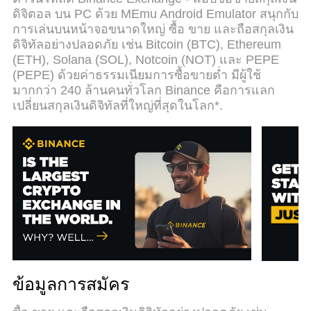
ดูดซึมของเราผู้จัดการหลายอินสแตนซ์ทำให้สามารถ
ดิจิตอล บน PC ด้วย MEmu Android Emulator สนุกกับ
เปิดบัญชี 2 บัญชีขึ้นไปในเวลาเดียวกันได้ และที่สำคัญ
การเล่นบนหน้าจอขนาดใหญ่ ซื้อ ขาย และถือสกุลเงิน
ที่สุดเอ็นจิ้นจำลองพิเศษของเราสามารถปลดปล่อย
ดิจิทัลอย่างปลอดภัย เช่น Bitcoin (BTC), Ethereum
ศักยภาพของPCของคุณและทำให้ทุกอย่างราบรื่นและ
(ETH), Solana (SOL), Notcoin (NOT) และ PEPE
สนุกสนาน
(PEPE) ด้วยค่าธรรมเนียมการซื้อขายต่ำ มีผู้ใช้
มากกว่า 240 ล้านคนทั่วโลก Binance คือการแลก
เปลี่ยนสกุลเงินดิจิทัลที่ใหญ่ที่สุดในโลก*.
ข้อมูลการสมัคร