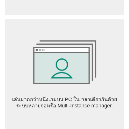
อย่างง่ายดาย และใช้งาน CeFi, DeFi และ Web3 ได้
อย่างง่ายดาย จัดการสกุลเงินดิจิทัลของคุณ ดำเนิน
การแลกเปลี่ยนโทเค็น และรับผลตอบแทนอย่าง
ปลอดภัยด้วยกระเป๋าเงินบิตคอยน์ขั้นสูงของเรา
เข้าถึงการสนับสนุนลูกค้าได้ทุกวันตลอด 24 ชั่วโมง
ให้เราช่วยคุณในการเดินทาง crypto ของคุณ ไม่ว่า
คุณจะเป็นนักเทรด crypto ตัวยงหรือมือใหม่ที่ต้องการ
ซื้อ Bitcoin
รับความช่วยเหลือจากฝ่ายสนับสนุนลูกค้าแชทสดทุก
วันตลอด 24 ชั่วโมงใน 18 ภาษา (อังกฤษ, อารบิก,
เยอรมัน, ฝรั่งเศส, ฟิลิปปินส์, อินโดนีเซีย, อิตาลี, ญี่ปุ่น,
จีน, รัสเซีย, สเปน, โปแลนด์, โปรตุเกส, โรมาเนีย,
ตุรกี, เกาหลี, ยูเครน, และเวียดนาม)
เล่นมากกว่าหนึ่งเกมบน PC ในเวลาเดียวกันด้วย
*ตามปริมาณการซื้อขาย - ที่มา:
ระบบหลายจอหรือ Multi-Instance manager.
https://coinmarketcap.com/rankings/exchanges/
**ข้อจำกัดความรับผิดชอบด้านภูมิภาค: นี่เป็นประกาศ
ทั่วไป ผลิตภัณฑ์และบริการที่อ้างถึงที่นี่อาจไม่สามารถ