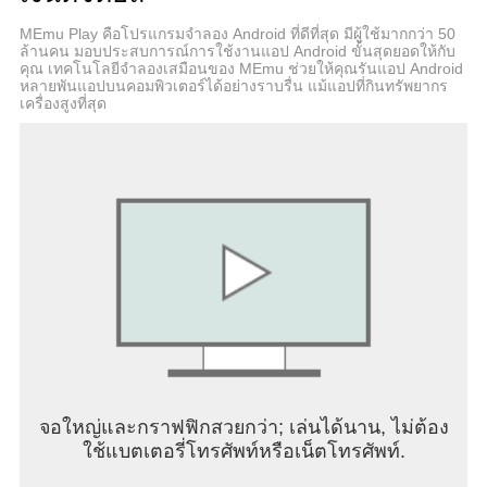
Binance คือการแลกเปลี่ยน crypto ที่มีการควบคุมมาก
ที่สุดในโลก โดยมีใบอนุญาต การลงทะเบียน และการ
MEmu Play คือโปรแกรมจำลอง Android ที่ดีที่สุด มีผู้ใช้มากกว่า 50
ล้านคน มอบประสบการณ์การใช้งานแอป Android ขั้นสุดยอดให้กับ
อนุมัติข้ามเขตอำนาจศาลหลายแห่ง
คุณ เทคโนโลยีจำลองเสมือนของ MEmu ช่วยให้คุณรันแอป Android
เงินทุนของผู้ใช้ทั้งหมดจะถูกจัดขึ้น 1:1 ใน Secure
หลายพันแอปบนคอมพิวเตอร์ได้อย่างราบรื่น แม้แอปที่กินทรัพยากร
Asset Fund for Users (SAFU) มูลค่า 1 พันล้าน
เครื่องสูงที่สุด
ดอลลาร์
ระบบของเราได้รับการรักษาความปลอดภัยด้วย
มาตรการรักษาความปลอดภัยที่ล้ำสมัย รวมถึงการ
ตรวจสอบความเสี่ยงแบบเรียลไทม์ โปรโตคอล KYC ที่
เข้มงวด และการเข้ารหัสข้อมูลขั้นสูงจากต้นทางถึง
ปลายทาง
กระบวนการ KYC ที่รวดเร็วและปลอดภัย
Binance ร่วมมือกับผู้จำหน่าย KYC ชั้นนำเพื่อให้
กระบวนการลงทะเบียนที่รวดเร็ว ดังนั้นคุณจึงสามารถ
ตรวจสอบบัญชี Binance ของคุณและซื้อ Bitcoin ได้ใน
ไม่กี่นาที
จอใหญ่และกราฟฟิกสวยกว่า; เล่นได้นาน, ไม่ต้อง
ใช้แบตเตอรี่โทรศัพท์หรือเน็ตโทรศัพท์.