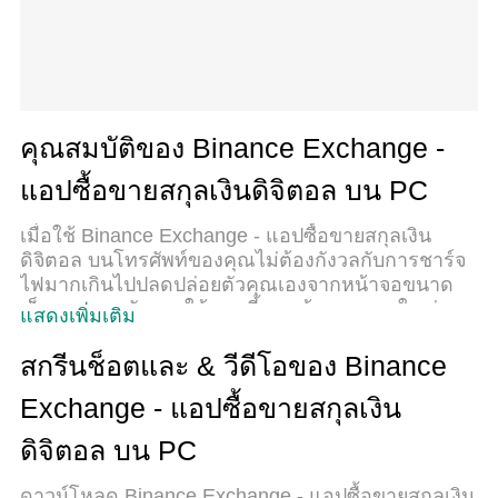
คุณสมบัติของ Binance Exchange -
แอปซื้อขายสกุลเงินดิจิตอล บน PC
เมื่อใช้ Binance Exchange - แอปซื้อขายสกุลเงิน
ดิจิตอล บนโทรศัพท์ของคุณไม่ต้องกังวลกับการชาร์จ
ไฟมากเกินไปปลดปล่อยตัวคุณเองจากหน้าจอขนาด
เล็กและสนุกกับการใช้แอพนี้บนหน้าจอขนาดใหญ่ จาก
แสดงเพิ่มเติม
นี้ไปรับประสบการณ์เต็มหน้าจอของแอปพลิเคชันของ
คุณด้วยคีย์บอร์ดและเมาส์ MEmu มีคุณสมบัติที่น่า
สกรีนช็อตและ & วีดีโอของ Binance
แปลกใจที่คุณคาดหวัง: การติดตั้งที่รวดเร็วและการตั้ง
Exchange - แอปซื้อขายสกุลเงิน
ค่าที่ง่ายควบคุมได้ง่ายไม่ จำกัด แบตเตอรี่ข้อมูลมือถือ
และการโทรที่รบกวน MEmu 9 ใหม่ล่าสุดเป็นตัวเลือก
ดิจิตอล บน PC
ที่ดีที่สุดสำหรับการใช้ Meitu – โปรแกรมแก้ไขภาพ
แนวธรรมชาติ บนคอมพิวเตอร์ของคุณ ด้วยรหัสการ
ดาวน์โหลด Binance Exchange - แอปซื้อขายสกุลเงิน