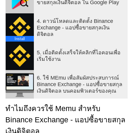
ขายสกุลเงินดิจิตอล ใน Google Play
รวมถึงเครดิต/เดบิต การโอนเงินผ่านธนาคาร และการ
ซื้อขายแบบเพียร์ทูเพียร์ (P2P)
ค้นหาเทรดเดอร์ชั้นนำและจำลองกลยุทธ์การซื้อขาย
4. ดาวน์โหลดและติดตั้ง Binance
ด้วยการแตะเพียงครั้งเดียว
Exchange - แอปซื้อขายสกุลเงิน
ดิจิตอล
รับรางวัลทุกวันจากสินทรัพย์ที่ไม่ได้ใช้งานของคุณ
Install
รับรางวัลจากการปักหลัก การลงทุนแบบคู่ และการทำ
5. เมื่อติดตั้งเสร็จให้คลิกที่ไอคอนเพื่อ
ฟาร์มที่ให้ผลตอบแทน เก็บเกี่ยวผลประโยชน์จากการ
เริ่มใช้งาน
ปักหลักสกุลเงินดิจิทัลในสินทรัพย์ยอดนิยม เช่น Bitcoin
(BTC) หรือ Solana (SOL)
ใช้การลงทุนอัตโนมัติเพื่อซื้อ crypto และรับรายได้ใน
6. ใช้ MEmu เพื่อสัมผัสประสบการณ์
เวลาเดียวกัน
Binance Exchange - แอปซื้อขายสกุล
สนับสนุนโครงการบล็อกเชนและสกุลเงินดิจิทัลที่เกิด
เงินดิจิตอล บนคอมพิวเตอร์ของคุณ
ขึ้นใหม่บน Binance Launchpad**
ทำไมถึงควรใช้ Memu สำหรับ
การแลกเปลี่ยน CRYPTO ที่ปลอดภัย สอดคล้อง และ
Binance Exchange - แอปซื้อขายสกุล
อยู่ภายใต้การควบคุม
เงินดิจิตอล