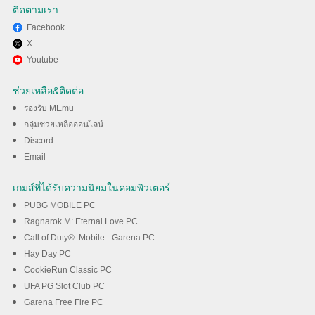
ติดตามเรา
Facebook
X
ใช้ MEmu เพื่อสัมผัสประสบการณ์
Youtube
Binance Exchange - แอปซื้อ
ช่วยเหลือ&ติดต่อ
ขายสกุลเงินดิจิตอล บน
รองรับ MEmu
กลุ่มช่วยเหลือออนไลน์
คอมพิวเตอร์ของคุณ
Discord
Email
ดาวน์โหลด
เกมส์ที่ได้รับความนิยมในคอมพิวเตอร์
PUBG MOBILE PC
Ragnarok M: Eternal Love PC
Call of Duty®: Mobile - Garena PC
Hay Day PC
CookieRun Classic PC
UFA PG Slot Club PC
Garena Free Fire PC