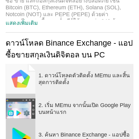
ซื้อ ขาย และถือสกุลเงินดิจิทัลอย่างปลอดภัย เช่น
Bitcoin (BTC), Ethereum (ETH), Solana (SOL),
Notcoin (NOT) และ PEPE (PEPE) ด้วยค่า
ธรรมเนียมการซื้อขายต่ำ มีผู้ใช้มากกว่า 240 ล้านคน
แสดงเพิ่มเติม
ทั่วโลก Binance คือการแลกเปลี่ยนสกุลเงินดิจิทัลที่
ใหญ่ที่สุดในโลก*
นี่คือเหตุผล:
ดาวน์โหลด Binance Exchange - แอป
ซื้อขายสกุลเงินดิจิตอล บน PC
แลกเปลี่ยนโทเค็นที่คุณชื่นชอบและอีกมากมาย
ซื้อขายสกุลเงินดิจิทัลที่จดทะเบียนมากกว่า 350
1. ดาวน์โหลดตัวติดตั้ง MEmu และสิ้น
รายการ รวมถึง Bitcoin (BTC), Ethereum (ETH),
สุดการติดตั้ง
PEPE (PEPE) และ Notcoin (NOT)
ติดตามตลาดโดยใช้การแจ้งเตือนราคาและซื้อขาย
ด้วยเครื่องมือการซื้อขายขั้นสูง
ตั้งค่าคำสั่งซื้อที่เกิดซ้ำ (DCA) เพื่อซื้อ crypto ทุก
2. เริ่ม MEmu จากนั้นเปิด Google Play
ชั่วโมง วัน สัปดาห์หรือเดือน
บนหน้าแรก
เพลิดเพลินกับสภาพคล่องที่ดีที่สุดในการซื้อขาย crypto
แต่ละครั้ง
ซื้อสกุลเงินดิจิทัลและเติมเงินในกระเป๋าสตางค์ของคุณ
3. ค้นหา Binance Exchange - แอปซื้อ
ภายในไม่กี่นาทีด้วยตัวเลือกการชำระเงินที่ยืดหยุ่น