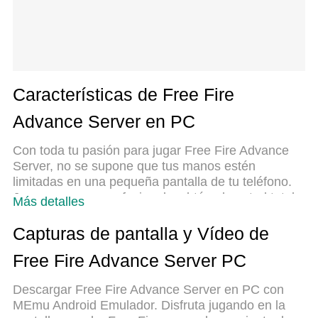
Características de Free Fire
Advance Server en PC
Con toda tu pasión para jugar Free Fire Advance
Server, no se supone que tus manos estén
limitadas en una pequeña pantalla de tu teléfono.
Juega como un profesional y obtén el control total
Más detalles
de tu juego con el teclado y el mouse. MEmu le
ofrece todas las cosas que espera. Descargar y
Capturas de pantalla y Vídeo de
jugar Free Fire Advance Server en PC. Juega todo
Free Fire Advance Server PC
el tiempo que quieras, sin más limitaciones de
batería, datos móviles y llamadas molestas. El
Descargar Free Fire Advance Server en PC con
nuevo MEmu 9 es la mejor opción para jugar Free
MEmu Android Emulador. Disfruta jugando en la
Fire Advance Server en PC. Preparado con nuestra