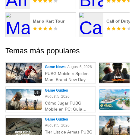
Mario Kart Tour
Call of Duty 
Temas más populares
Game News
August 5, 2026
PUBG Mobile × Spider-
Man: Brand New Day –
Todo lo que debes saber:
Game Guides
skins, fecha,
August 5, 2026
recompensas y más
Cómo Jugar PUBG
Mobile en PC: Guía
Completa (Fácil y
Game Guides
Rápido)
August 5, 2026
Tier List de Armas PUBG