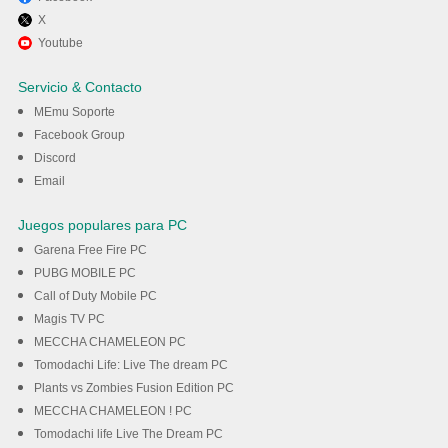
X
Disfruta jugando Free Fire
Youtube
Advance Server en PC con
Servicio & Contacto
MEmu
MEmu Soporte
Facebook Group
Discord
Descargar
Email
Juegos populares para PC
Garena Free Fire PC
PUBG MOBILE PC
Call of Duty Mobile PC
Magis TV PC
MECCHA CHAMELEON PC
Tomodachi Life: Live The dream PC
Plants vs Zombies Fusion Edition PC
MECCHA CHAMELEON ! PC
Tomodachi life Live The Dream PC