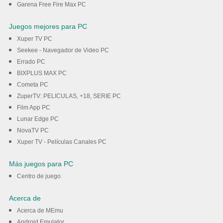
Garena Free Fire Max PC
Juegos mejores para PC
Xuper TV PC
Seekee - Navegador de Video PC
Errado PC
BIXPLUS MAX PC
Cometa PC
ZuperTV: PELICULAS, +18, SERIE PC
Film App PC
Lunar Edge PC
NovaTV PC
Xuper TV - Películas Canales PC
Más juegos para PC
Centro de juego
Acerca de
Acerca de MEmu
Android Emulator