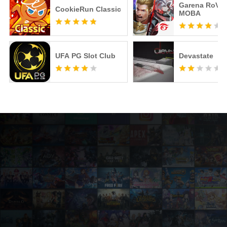
Garena RoV: 
CookieRun Classic
MOBA
UFA PG Slot Club
Devastate