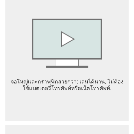
บดขยี้กองกำลังที่ต่อต้านคุณ
• ความเหนือกว่าทางยุทธวิธี: ทะลวงแนวหน้า เอาชนะ
คู่แข่งด้วยกลยุทธ์ และจารึกชื่อของคุณไว้ใน
ประวัติศาสตร์ในฐานะตำนานที่แท้จริง
เว็บไซต์อย่างเป็นทางการ:
https://warline.powerfantasygames.com/
จอใหญ่และกราฟฟิกสวยกว่า; เล่นได้นาน, ไม่ต้อง
ใช้แบตเตอรี่โทรศัพท์หรือเน็ตโทรศัพท์.