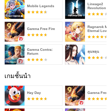
Lineage2
Mobile Legends
Revolution
Ragnarok M:
Garena Free Fire
Eternal Love
Garena Contra:
คุนหลุน
Return
เกมชั้นนำ
Hay Day
Garena Free F