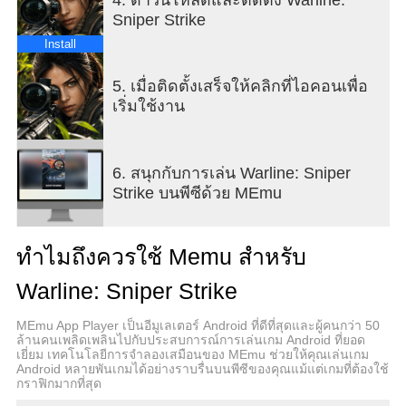
ใหญ่ การยิงนัดแรกเป็นเพียงจุดเริ่มต้นของการก้าวขึ้น
Sniper Strike
สู่ตำแหน่งผู้บัญชาการสูงสุด
Install
สร้างทีมยอดทหาร
• สร้างทีมของคุณเอง: สร้างทีมปฏิบัติการพิเศษที่มี
5. เมื่อติดตั้งเสร็จให้คลิกที่ไอคอนเพื่อ
ความเชี่ยวชาญเฉพาะด้าน ตั้งแต่ทหารผ่านศึกผู้มาก
เริ่มใช้งาน
ประสบการณ์ไปจนถึงสายลับ เลือกทีมที่เหมาะสมกับ
สไตล์การเล่น
• การรบแบบผสมผสาน: ส่งเครื่องบินรบ รถถังหลัก
6. สนุกกับการเล่น Warline: Sniper
และโดรน เข้าประจำการเพื่อสร้างความได้เปรียบใน
Strike บนพีซีด้วย MEmu
สนามรบ
• สร้างกองทัพชั้นยอด: ฝึกฝนทหาร อัปเกรดนายทหาร
และปลดปล่อยกลยุทธ์อันทรงพลังเพื่อทำลายล้างทุกคน
ทำไมถึงควรใช้ Memu สำหรับ
ที่เข้ามาขวาง
Warline: Sniper Strike
บัญชาการแนวรบระดับโลก
• เสริมความแกร่งให้ปราการป้องกัน: ขยายฐาน วิจัย
MEmu App Player เป็นอีมูเลเตอร์ Android ที่ดีที่สุดและผู้คนกว่า 50
เทคโนโลยีล้ำสมัย และเตรียมกองกำลังให้พร้อม
ล้านคนเพลิดเพลินไปกับประสบการณ์การเล่นเกม Android ที่ยอด
เยี่ยม เทคโนโลยีการจำลองเสมือนของ MEmu ช่วยให้คุณเล่นเกม
สำหรับความขัดแย้งระดับโลก
Android หลายพันเกมได้อย่างราบรื่นบนพีซีของคุณแม้แต่เกมที่ต้องใช้
• สร้างพันธมิตรที่ทรงพลัง: ร่วมทีมกับผู้เล่นทั่วโลก
กราฟิกมากที่สุด
ประสานงานการโจมตีครั้งใหญ่ แบ่งปันทรัพยากร และ