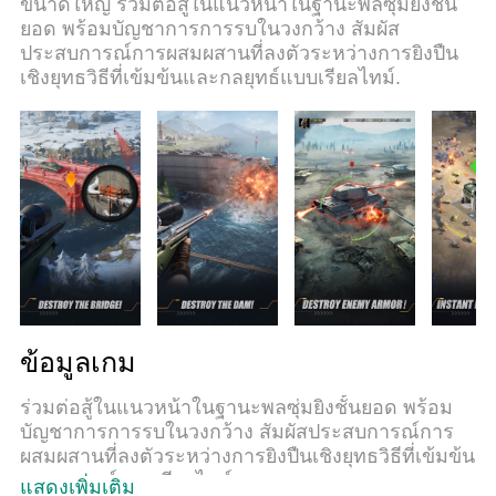
ขนาดใหญ่ ร่วมต่อสู้ในแนวหน้าในฐานะพลซุ่มยิงชั้น
คุณสามารถเปิดเล่นได้มากกว่า 2 เกมพร้อมๆกันใน
ยอด พร้อมบัญชาการการรบในวงกว้าง สัมผัส
คอมของคุณ. และที่สำคัญที่สุด, ระบบโปรแกรมของ
ประสบการณ์การผสมผสานที่ลงตัวระหว่างการยิงปืน
เราสามารถทำให้คุณใช้ระบบของ PC ทำให้เกมลื่น
เชิงยุทธวิธีที่เข้มข้นและกลยุทธ์แบบเรียลไทม์.
เหมือนกับใช้โทรศัพท์รุ่นล่าสุด. เราไม่ได้ดูแลเรื่องการ
เล่นเกม, แต่เราดูแลถึงความสนุกสนานที่คุณได้จาก
การเล่นด้วย.
ข้อมูลเกม
ร่วมต่อสู้ในแนวหน้าในฐานะพลซุ่มยิงชั้นยอด พร้อม
บัญชาการการรบในวงกว้าง สัมผัสประสบการณ์การ
ผสมผสานที่ลงตัวระหว่างการยิงปืนเชิงยุทธวิธีที่เข้มข้น
และกลยุทธ์แบบเรียลไทม์
แสดงเพิ่มเติม