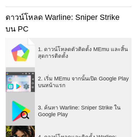
นัดเดียวก็เปลี่ยนเกมได้
• การซุ่มยิงที่มีความเสี่ยงสูง: กำจัดเป้าหมายสำคัญเพื่อ
ดาวน์โหลด Warline: Sniper Strike
ทะลวงแนวป้องกันของศัตรู การยิงที่แม่นยำเพียงนัด
บน PC
เดียวก็พลิกสถานการณ์ของสมรภูมิทั้งหมดได้
• อาวุธหนัก: ฝึกฝนทักษะมากกว่าแค่ปืนไรเฟิลซุ่มยิง
ควบคุมปืนกล เครื่องยิงจรวด แม้แต่รถถัง เพื่อบุกตะลุย
1. ดาวน์โหลดตัวติดตั้ง MEmu และสิ้น
ไปสู่ชัยชนะ
สุดการติดตั้ง
• การยิงปืนที่สมจริง: การควบคุมที่ลื่นไหลและภาพส
โลว์โมชั่นขณะสังหารที่เร้าใจ สัมผัสถึงแรงถีบและแรง
กระแทกจากการเหนี่ยวไกทุกครั้ง
2. เริ่ม MEmu จากนั้นเปิด Google Play
ทวงคืนเมือง
บนหน้าแรก
• การต่อสู้ในเมือง: เข้าร่วมภารกิจยิงปืนสุดเข้มข้น
กำจัดศัตรูในละช่วงตึกและยึดคืนพื้นที่ที่ถูกยึดครอง
• รักษาฐานที่มั่น: ซ่อมแซมสิ่งอำนวยความสะดวกที่ยึด
3. ค้นหา Warline: Sniper Strike ใน
มาได้เพื่อสร้างฐานที่มั่น เปลี่ยนชัยชนะทางยุทธวิธีให้
Google Play
เป็นรากฐานของอาณาจักรทางทหาร
• ก้าวสู่ตำแหน่งผู้บัญชาการสูงสุด: สิ่งที่เริ่มต้นจากการ
แทรกซึมเพียงลำพังจะกลายเป็นปฏิบัติการโจมตีครั้ง
4. ดาวน์โหลดและติดตั้ง Warline: