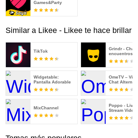
Games&Party
Similar a Likee - Likee te hace brillar
Grindr - Chat 
TikTok
encuentros g
Widgetable:
OmeTV – Vid
Pantalla Adorable
Chat Alternat
Poppo - Live
MixChannel
Stream Video