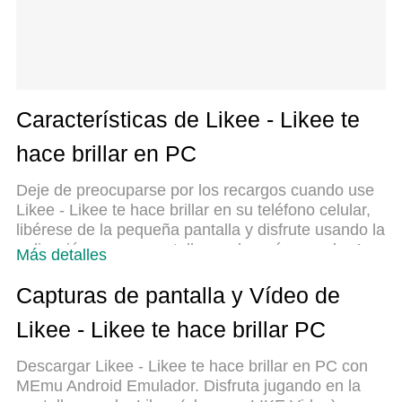
Características de Likee - Likee te
hace brillar en PC
Deje de preocuparse por los recargos cuando use
Likee - Likee te hace brillar en su teléfono celular,
libérese de la pequeña pantalla y disfrute usando la
aplicación en una pantalla mucho más grande. A
Más detalles
partir de ahora, obtenga una experiencia de
pantalla completa de su aplicación con teclado y
Capturas de pantalla y Vídeo de
mouse. MEmu le ofrece todas las características
Likee - Likee te hace brillar PC
sorprendentes que esperaba: instalación rápida y
configuración fácil, controles intuitivos, no más
Descargar Likee - Likee te hace brillar en PC con
limitaciones de batería, datos móviles y llamadas
MEmu Android Emulador. Disfruta jugando en la
molestas. El nuevo MEmu 9 es la mejor opción