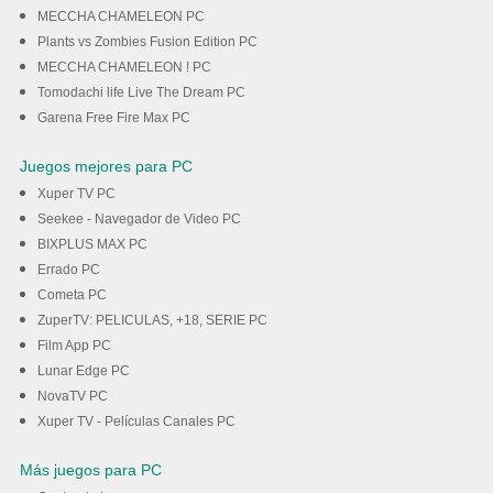
MECCHA CHAMELEON PC
Plants vs Zombies Fusion Edition PC
MECCHA CHAMELEON ! PC
Tomodachi life Live The Dream PC
Garena Free Fire Max PC
Juegos mejores para PC
Xuper TV PC
Seekee - Navegador de Video PC
BIXPLUS MAX PC
Errado PC
Cometa PC
ZuperTV: PELICULAS, +18, SERIE PC
Film App PC
Lunar Edge PC
NovaTV PC
Xuper TV - Películas Canales PC
Más juegos para PC