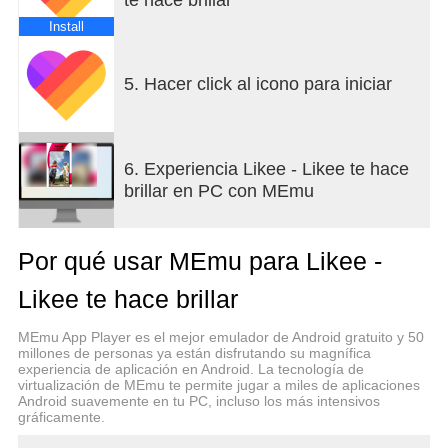
contenido que te interese.
Install
Una comunidad de videos cortos y Lives
Los jóvenes de todo el mundo se reúnen en Likee
5. Hacer click al icono para iniciar
para conocer a personas interesantes. No solo
tendrás la oportunidad de conocer billones de
influencers y artistas talentosos de todo el mundo,
sino también podrás encontrar a amigos nuevos de
6. Experiencia Likee - Likee te hace
tu ciudad.
brillar en PC con MEmu
Una plataforma de creación de videos líder
mundia
Por qué usar MEmu para Likee -
En Likee, puedes aumentar tus fans en poco
tiempo. Likee se dedica a ofrecerles un escenario a
Likee te hace brillar
los creadores de videos talentosos para ayudarles
a crecer más. Todos tienen la oportunidad de crear
MEmu App Player es el mejor emulador de Android gratuito y 50
contenidos maravillosos, ser recomendado en la
millones de personas ya están disfrutando su magnífica
experiencia de aplicación en Android. La tecnología de
página “Popular”, obtener millones de
virtualización de MEmu te permite jugar a miles de aplicaciones
visualizaciones, ganar premios através del sistema
Android suavemente en tu PC, incluso los más intensivos
de apoyo para los creadores de contenidos
gráficamente.
originales, tener curso de capacitación profesional