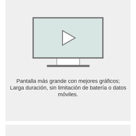
de crear videos y convertirse en la próxima estrella
digital.
Funciones destacadas
- Nuevas funciones de Maquillaje + Microcirugía.
Puedes maquillarte en unos segundos.
- Incontables efectos especiales, miles de stickers
y emojis. ¡Cada una de tus selfies será realmente
única!
- Filtros de Magia Musical. Puedes crear videos
musicales exclusivos y agrega efectos especiales
con el ritmo de la música!
Pantalla más grande con mejores gráficos;
- Tinte de cabello. Puedes crear videos de ciencia
Larga duración, sin limitación de batería o datos
ficción usando solamente tu propio celular.
móviles.
- SuperMix, una herramienta de producción más
veloz. Puedes convertir tus fotos en películas
taquilleras con un solo toque.
- Video dubbing, una colección de guiones de
doblaje de las películas más populares de todo el
mundo. Puedes convertirte en el personaje de