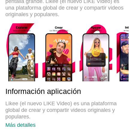
pentalla grande. Likee (el nuevo LIKE Video) es
para usar Likee - Likee te hace brillar en su
una plataforma global de crear y compartir videos
computadora. Codificado con nuestra absorción, el
originales y populares.
administrador de instancias múltiples hace posible
abrir 2 o más cuentas al mismo tiempo. Y lo más
importante, nuestro exclusivo motor de emulación
puede liberar todo el potencial de su PC, hacer que
todo sea fluido y agradable.
Información aplicación
Likee (el nuevo LIKE Video) es una plataforma
global de crear y compartir videos originales y
populares.
Más detalles
Una herramienta líder mundial de edición de