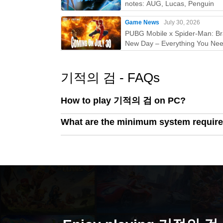
notes: AUG, Lucas, Penguin
Game News
July 30, 2026
PUBG Mobile x Spider-Man: B
New Day – Everything You Nee
Know
기적의 검 - FAQs
How to play 기적의 검 on PC?
What are the minimum system requi