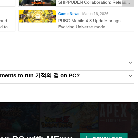
SHIPPUDEN Collaboration: Release
Date & Free Rewards
Game News
March 16, 2026
rand
PUBG Mobile 4.3 Update brings
d to
Evolving Universe mode,
collaboration, and 8th Anniversary
celebrations
rements to run 기적의 검 on PC?