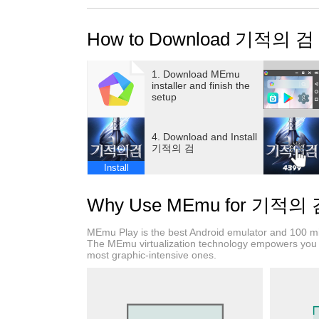
■공식카페: https://cafe.naver.com/miracleswo
How to Download 기적의 검 
-----------------------------------------
이 세상 편함이 아니다!
1. Download MEmu
installer and finish the
세로의 치명적인 매력
setup
세로운 한손 액션 판타지 rpg 기적의 검
4. Download and Install
기적의 검
1. 이보다 편한 RPG는 없다!
Install
- 한손 원터치 폭풍 성장과
끊임없는 오프라인 성장으로 시간을 지배하라!
Why Use MEmu for 기적의
2. 연맹 영지 탈환을 위한 핏빛 전쟁!
MEmu Play is the best Android emulator and 100 mil
- 각 영주 자리를 향한 대규모 연맹의 아찔한 
The MEmu virtualization technology empowers you 
most graphic-intensive ones.
3. 여러가지맛 성장 시스템
- 다양한 개성을 녹여 지루할 틈이 없는
성령 / 신병 / 마법진 / 신수 등 다채로운 육성