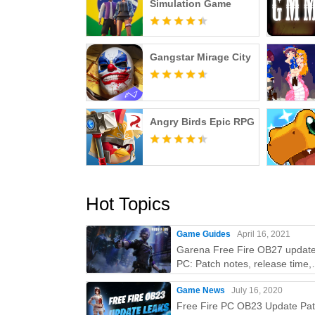
Simulation Game
★ 접근권한 설정 및 철회 방법
- 운영체제 6.0 이상:
접근 권한별 철회 방법: 단말기 설정 > 개인정보 
Gangstar Mirage City
앱 선택 > 접근 권한 동의 또는 철회 선택
앱별 철회 방법: 단말기 설정 > 앱 > 해당 앱 선
- 운영체제 6.0 미만: 접근권한 철회가 불가
Angry Birds Epic RPG
------------------
개발자 연락처:
전화: 1544-4399
이메일: yjn4399cs@gmail.com
Hot Topics
※게임관련 문의는 게임내 고객센터로 접수해
------------------
Game Guides
April 16, 2021
----
Garena Free Fire OB27 updat
개발자 연락처 :
PC: Patch notes, release time,
(주)사삼구구코리아 대한민국 서울특별시 금
characters, weapons, and mor
금천구 서부샛길 606, 비동 1908호(가산동
Game News
July 16, 2020
Free Fire PC OB23 Update Pa
08504 1138658836 제2013-서울금천-089