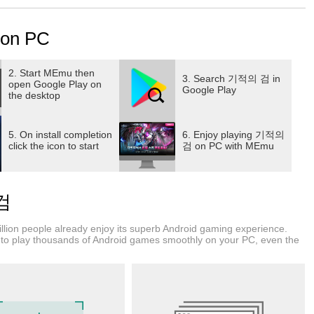
rdm
on PC
2. Start MEmu then
3. Search 기적의 검 in
open Google Play on
Google Play
the desktop
5. On install completion
6. Enjoy playing 기적의
click the icon to start
검 on PC with MEmu
 검
lion people already enjoy its superb Android gaming experience.
쟁패가 시작된다!
to play thousands of Android games smoothly on your PC, even the
법으로