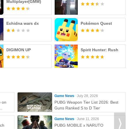
Multiplayer(GMM)
보호 선택 > 권한 관리자 선택 > 해당 접근 권한 선택 > 해당
Echidna wars dx
Pokémon Quest
택 > 권한 선택 > 접근 권한 동의 또는 철회 선택
하므로 앱을 삭제하거나 OS 업데이트 필요
DIGIMON UP
Spirit Hunter: Rush
주시기 바랍니다.
Game News
July 28, 2026
e on
PUBG Weapon Tier List 2026: Best
Guns Ranked S to D Tier
천구
e
, 대성디폴리스지식산업센터)
Game News
June 11, 2026
tch
PUBG MOBILE x NARUTO
9호 금천구청