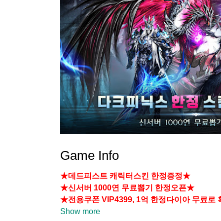
Game Info
★데드피스트 캐릭터스킨 한정증정★
★신서버 1000연 무료뽑기 한정오픈★
★전용쿠폰 VIP4399, 1억 한정다이아 무료로
Show more