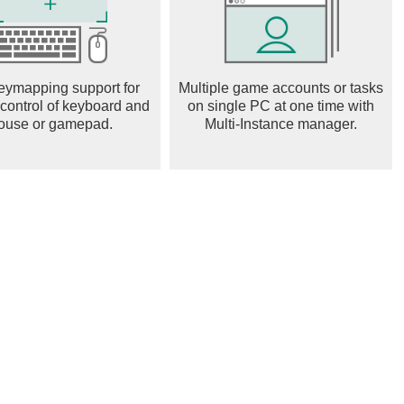
eymapping support for
Multiple game accounts or tasks
 control of keyboard and
on single PC at one time with
ouse or gamepad.
Multi-Instance manager.
속에서
를 즐겨라!