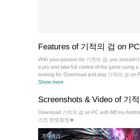
Features of 기적의 검 on PC
With your passion for 기적의 검, you shouldn’t hav
a pro and take full control of the game usin
looking for. Download and play 기적의 검 on PC
life, mobile data, or unexpected calls. The 
Show more
expertly designed keymapping system, 기적의 검
manager lets you run two or more accounts on 
Screenshots & Video of 
exclusive emulation engine unlocks your PC’s 
Download 기적의 검 on PC with MEmu Androi
스킨 한정증정★.