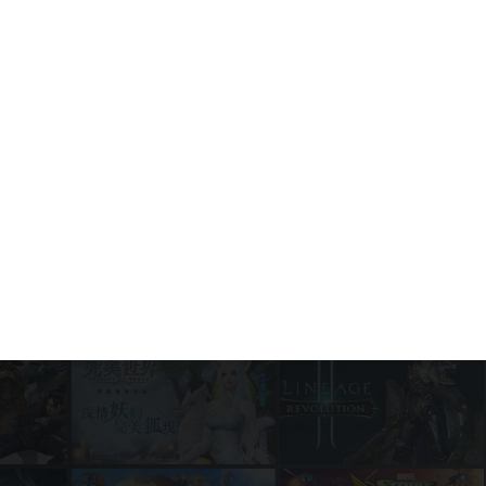
and how to download
Game News
July 30, 2026
The Indie Cosmicube Returns to
Among Us: Everything Crewmates
Need to Know