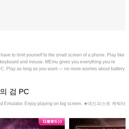
e to limit yourself to the small screen of a phone. Play like
g a keyboard and mouse. MEmu gives you everything you’re
. Play as long as you want — no more worries about battery
all-new MEmu 9 is the best way to play 기적의 검 on PC. With our
 feels just like a real PC game. The MEmu multi-instance
the same device at the same time. Most importantly, our
기적의 검 PC
full potential, delivering smooth and seamless performance.
d Emulator. Enjoy playing on big screen. ★데드피스트 캐릭터