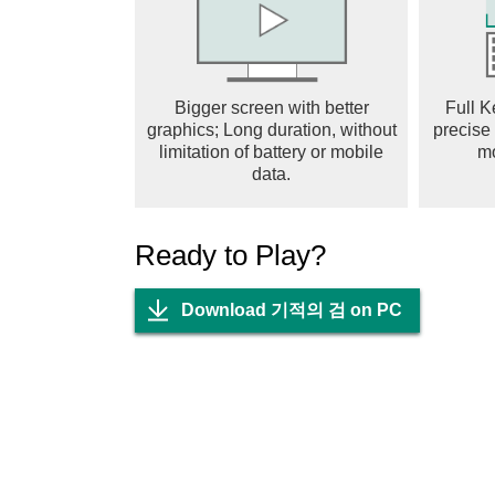
무한한 성장의 기쁨을 느껴보세요!
4. 너와 나의 만남은 우연이 아니다!
- 한 손으로 맺는 아름다운 인연,
Bigger screen with better
Full K
또 하나의 소중한 인연이 당신만을 기다린다.
graphics; Long duration, without
precise
limitation of battery or mobile
m
5. 모으고 꾸미고 성장하라!
data.
- 화려하고 개성넘치는 다양한 코스튬의 파도
나만의 개성을 찾아 거침없이 개방하라!
Ready to Play?
6. 다양한 서버와 경쟁하는 서버통합 컨텐츠!
- 일정 조건 만족시 오픈되는 서버간 통합전투
Download 기적의 검 on PC
★ 최저 OS버전
- Android: OS 8.1 이상
- 램 2G 이상
- 저장공간 1G 이상
★ IMEI 정보 수집