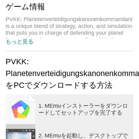
ゲーム情報
PVKK: Planetenverteidigungskanonenkommandant
is a unique blend of strategy, action, and simulation
that puts you in charge of defending your planet
from an interplanetary invasion. Set within the
もっと見る
confines of a cozy, well-equipped bunker, the game
challenges players to operate a powerful planetary
defense cannon, making split-second decisions to
PVKK:
repel waves of alien attackers while managing
Planetenverteidigungskanonenkomma
limited resources and maintaining composure. The
core gameplay revolves around quick reflexes and
をPCでダウンロードする方法
strategic thinking. As the cannon commander, you
must obey orders from your superiors, who provide
mission objectives and tactical advice. Success
1. MEmuインストーラーをダウンロ
depends on pressing the right buttons at the right
ードしてセットアップを完了する
time to fire your cannon accurately and efficiently.
Each incoming wave of enemies grows more
challenging, requiring players to adapt their tactics
and prioritize targets to prevent breaches. Beyond
2. MEmuを起動し、デスクトップで