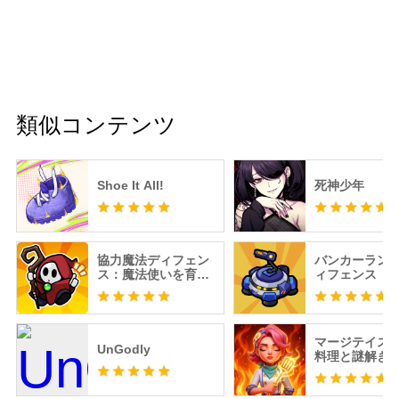
類似コンテンツ
Shoe It All!
死神少年
協力魔法ディフェン
バンカーラン
ス：魔法使いを育て
ィフェンス
よう
マージテイス
UnGodly
料理と謎解き
ライン暇つぶ
ル