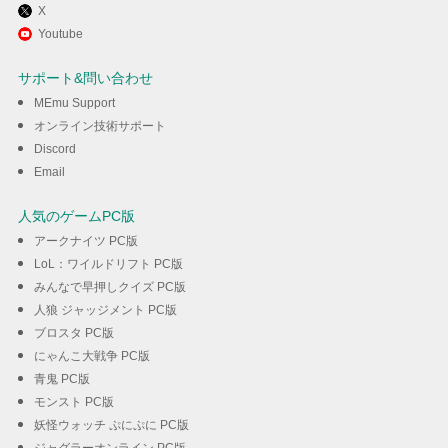
X
MEmuを使用してPCでPVK
Youtube
Planetenverteidigungskanone
サポート&問い合わせ
を楽しむ
MEmu Support
オンライン技術サポート
Discord
ダウンロード
Email
人気のゲームPC版
アークナイツ PC版
LoL：ワイルドリフト PC版
みんなで早押しクイズ PC版
人狼 ジャッジメント PC版
ブロスタ PC版
にゃんこ大戦争 PC版
青鬼 PC版
モンスト PC版
妖怪ウォッチ ぷにぷに PC版