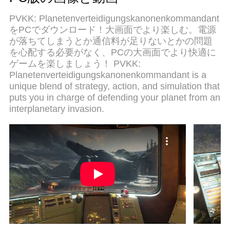
ルチインスタンスで複数のゲームやアプリを同時
に実行！唯一無二な仮想化エンジンがパソコンの
PVKK: Planetenverteidigungskanonenkommandant
可能性を最大限になる。遊べるだけでなく、より
をPCでダウンロード！大画面でより楽しむ。電源
楽しめる！
が落ちてしまうとか通信料が足りないとかの問題
を心配する必要がなく、PCの大画面でより快適に
ゲームを楽しましょう！ PVKK:
Planetenverteidigungskanonenkommandant is a
unique blend of strategy, action, and simulation that
puts you in charge of defending your planet from an
interplanetary invasion.