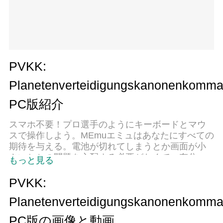
PVKK:
Planetenverteidigungskanonenkomma
PC版紹介
スマホ不要！プロ選手のようにキーボードとマウ
スで操作しよう。MEmuエミュはあなたにすべての
期待を与える。電池が切れてしまうとか画面が小
さいとかの問題を心配する必要がなくて、存分
もっと見る
PVKK: Planetenverteidigungskanonenkommandant
を楽しんでください。新しいMEmuエミュ7はPCで
PVKK:
PVKK: Planetenverteidigungskanonenkommandant
Planetenverteidigungskanonenkomma
をプレイするのに最適！完璧なキーマッピングシ
ステムにより、まるでパソコンゲームみたい。マ
PC版の画像と動画