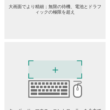
accomplishment. Whether you’re a fan of strategy
大画面でより精細；無限の待機、電池とドラフ
games, action shooters, or immersive simulations,
ィックの極限を超え
PVKK: Planetenverteidigungskanonenkommandant
invites you to take your place behind the cannon
and defend your world against the unknown.