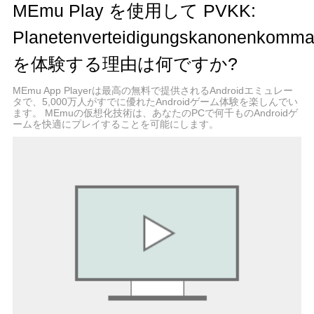
focusing on clarity and functionality. The bunker’s
MEmu Play を使用して PVKK:
interior is depicted with cozy details that contrast
with the starkness of space outside, reinforcing the
Planetenverteidigungskanonenkomma
feeling of isolation and responsibility. Enemy ships
を体験する理由は何ですか?
and projectiles are clearly distinguishable, allowing
players to react swiftly. Sound design complements
MEmu App Playerは最高の無料で提供されるAndroidエミュレー
the gameplay with alert tones, radio chatter, and
タで、5,000万人がすでに優れたAndroidゲーム体験を楽しんでい
the calming background hum of the bunker,
ます。 MEmuの仮想化技術は、あなたのPCで何千ものAndroidゲ
enhancing immersion. PVKK also incorporates a
ームを快適にプレイすることを可能にします。
narrative element, conveyed through
communications with your superiors and occasional
updates on the invasion’s progress. These
interactions provide context and motivation,
reminding players of the stakes involved. The story
unfolds gradually, adding depth without
overwhelming the core gameplay loop. For players
who enjoy a mix of tactical challenge and
atmospheric simulation, PVKK offers a fresh
experience. It demands focus, quick thinking, and
adaptability while rewarding those who master its
mechanics with a satisfying sense of