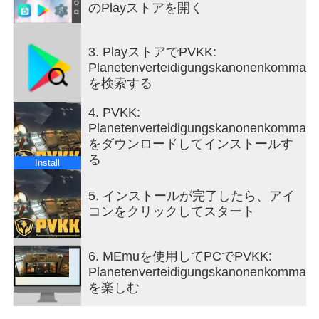
the intense action, PVKK adds a layer of immersive
のPlayストアを開く
simulation by placing you in the bunker
environment. This setting is not just a backdrop but
3. PlayストアでPVKK:
an interactive space where you manage daily
Planetenverteidigungskanonenkommand
routines, such as sipping your tea ration—a small
を検索する
but meaningful detail that adds to the game's
atmosphere and character. This blend of mundane
4. PVKK:
tasks with high-stakes defense creates a
Planetenverteidigungskanonenkommand
compelling contrast, making the experience feel
をダウンロードしてインストールす
grounded despite the sci-fi premise. The game’s
る
controls are designed to be intuitive yet demanding.
Install
Players must balance rapid-fire sequences with
cooldown periods and ammunition management.
5. インストールが完了したら、アイ
Missteps can lead to catastrophic consequences,
コンをクリックしてスタート
emphasizing the importance of precision and
timing. The interface includes various indicators
6. MEmuを使用してPCでPVKK:
and alerts, helping you track enemy positions,
Planetenverteidigungskanonenkommand
cannon status, and remaining resources, all critical
を楽しむ
for maintaining planetary security. Visually, PVKK
embraces a minimalist but effective design,