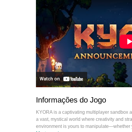
Informações do Jogo
KYORA is a captivating multiplayer sandbox a
a vast, mystical world where creativity and st
environment is yours to manipulate—whether y