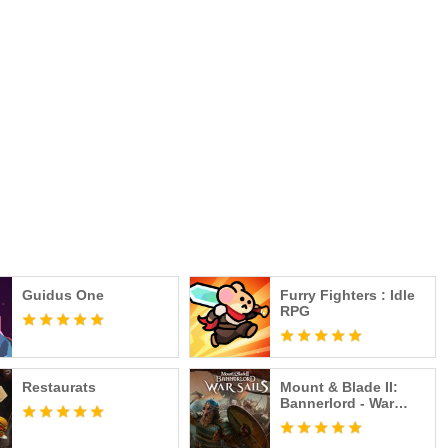
Guidus One
Furry Fighters : Idle
RPG
Restaurats
Mount & Blade II:
Bannerlord - War
Sails