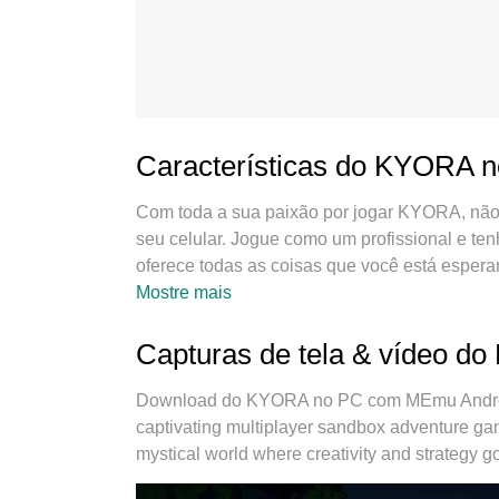
Características do KYORA 
Com toda a sua paixão por jogar KYORA, não
seu celular. Jogue como um profissional e te
oferece todas as coisas que você está esper
sem mais limitações de bateria, dados móveis
Mostre mais
MEmu 9 é a melhor escolha de jogar KYORA
que faz KYORA um jogo de PC real. Nossa eq
Capturas de tela & vídeo d
Android, reduzindo tempo de reprodução de 2
nosso mecanimos de emulação exclusivo pode 
Download do KYORA no PC com MEmu Android 
rodando tudo liso. Nós nos preocupamos não
captivating multiplayer sandbox adventure gam
desfrutar de 100% do seu jogo favorito.
mystical world where creativity and strategy g