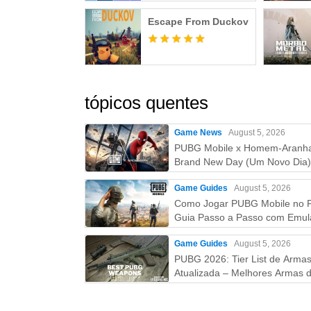
Escape From Duckov
tópicos quentes
Game News
August 5, 2026
PUBG Mobile x Homem-Aranh
Brand New Day (Um Novo Dia)
Tudo que você precisa saber!
Game Guides
August 5, 2026
Como Jogar PUBG Mobile no 
Guia Passo a Passo com Emul
(Atualizado 2026)
Game Guides
August 5, 2026
PUBG 2026: Tier List de Arma
Atualizada – Melhores Armas d
S ao D (Guia Completo)