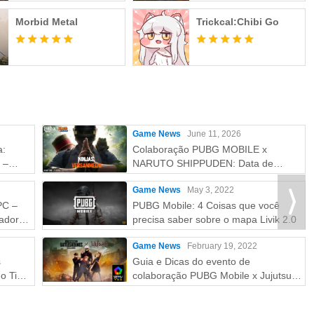
Morbid Metal
Trickcal:Chibi Go
Game News
June 11, 2026
a:
Colaboração PUBG MOBILE x
 –
NARUTO SHIPPUDEN: Data de
Lançamento e Recompensas
Game News
May 3, 2022
Gratuitas
PC –
PUBG Mobile: 4 Coisas que você
ador
precisa saber sobre o mapa Livik 2.0
Game News
February 19, 2022
s
Guia e Dicas do evento de
o Tier
colaboração PUBG Mobile x Jujutsu
Kaisen