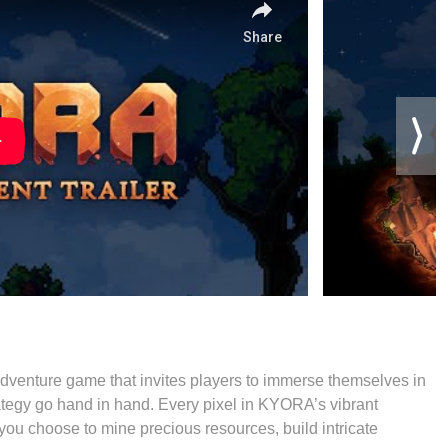
dventure game that invites players to immerse themselves in
rategy go hand in hand. Every pixel in KYORA’s vibrant
ou choose to mine precious resources, build intricate