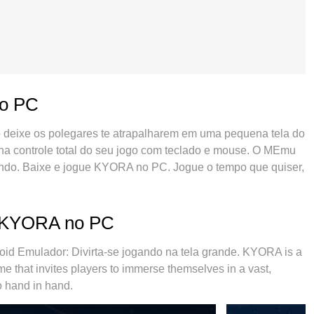
no PC
 deixe os polegares te atrapalharem em uma pequena tela do
nha controle total do seu jogo com teclado e mouse. O MEmu
ando. Baixe e jogue KYORA no PC. Jogue o tempo que quiser,
 e aquelas ligações enquanto estiver jogando. O novíssimo
 no PC. Com grandes novidades no sistema de mapeamento
uipe melhorou o gerenciamento de várias instâncias do
o KYORA no PC
 ou mais contas no mesmo dispositivo. O mais importante,
liberar todo o potencial do seu PC sem travamentos,
Emulador: Divirta-se jogando na tela grande. KYORA is a
 apenas com você joga, mas com todo o processo de
e that invites players to immerse themselves in a vast,
o hand in hand.