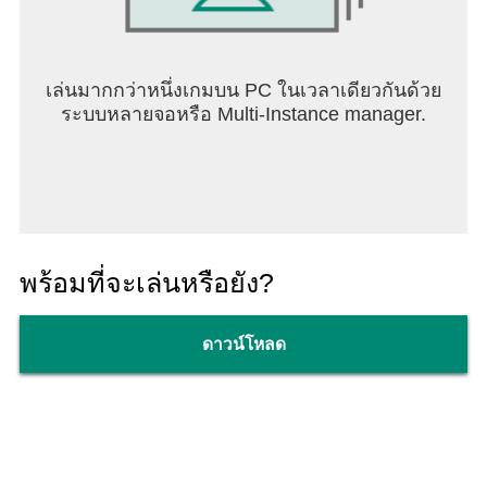
เล่นมากกว่าหนึ่งเกมบน PC ในเวลาเดียวกันด้วย
ระบบหลายจอหรือ Multi-Instance manager.
พร้อมที่จะเล่นหรือยัง?
ดาวน์โหลด