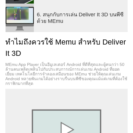
6. สนุกกับการเล่น Deliver It 3D บนพีซี
ด้วย MEmu
ทำไมถึงควรใช้ Memu สำหรับ Deliver
It 3D
MEmu App Player เป็นอีมูเลเตอร์ Android ที่ดีที่สุดและผู้คนกว่า 50
ล้านคนเพลิดเพลินไปกับประสบการณ์การเล่นเกม Android ที่ยอด
เยี่ยม เทคโนโลยีการจำลองเสมือนของ MEmu ช่วยให้คุณเล่นเกม
Android หลายพันเกมได้อย่างราบรื่นบนพีซีของคุณแม้แต่เกมที่ต้องใช้
กราฟิกมากที่สุด