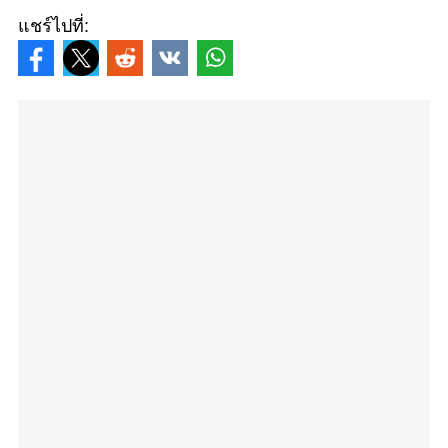
แชร์ไปที่: