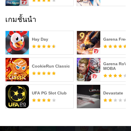
เกมชั้นนำ
Hay Day
Garena Free F
Garena RoV: 
CookieRun Classic
MOBA
UFA PG Slot Club
Devastate