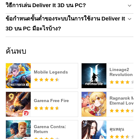
วิธีการเล่น Deliver It 3D บน PC?
ข้อกำหนดขั้นต่ำของระบบในการใช้งาน Deliver It
3D บน PC มีอะไรบ้าง?
ค้นพบ
Lineage2
Mobile Legends
Revolution
Ragnarok M:
Garena Free Fire
Eternal Love
Garena Contra:
คุนหลุน
Return