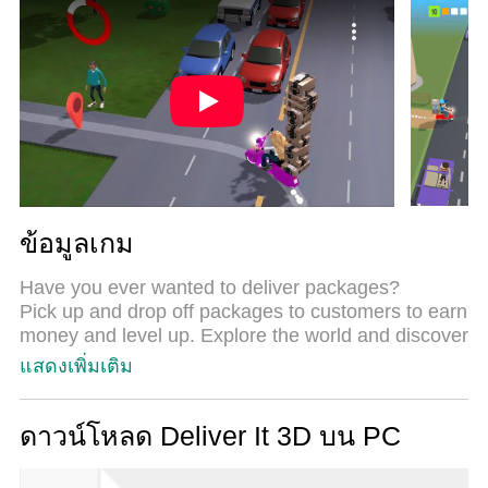
ทำให้เกมลื่นเหมือนกับใช้โทรศัพท์รุ่นล่าสุด. เราไม่ได้
ดูแลเรื่องการเล่นเกม, แต่เราดูแลถึงความสนุกสนานที่
คุณได้จากการเล่นด้วย.
ข้อมูลเกม
Have you ever wanted to deliver packages?
Pick up and drop off packages to customers to earn
money and level up. Explore the world and discover
new zones.
แสดงเพิ่มเติม
How To Play:
- Tap and hold to drive
- Release to brake
ดาวน์โหลด Deliver It 3D บน PC
- Avoid crashing
- Collect cash