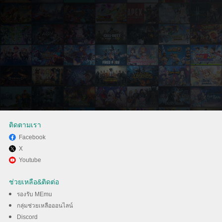
ติดตามเรา
Facebook
X
สนุกกับการเล่น Deliver It 3D บน
Youtube
พีซีด้วย MEmu
ช่วยเหลือ&ติดต่อ
รองรับ MEmu
ดาวน์โหลด
กลุ่มช่วยเหลือออนไลน์
Discord