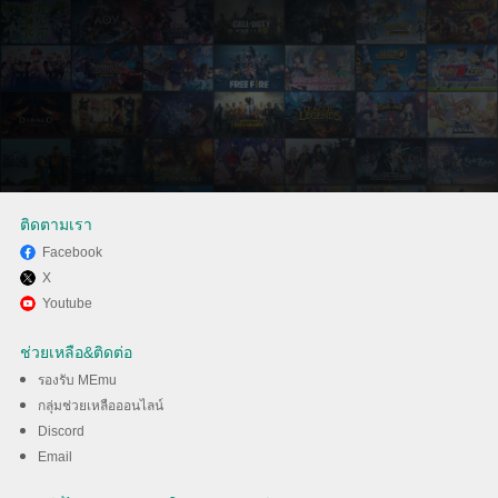
ติดตามเรา
Facebook
X
สนุกกับการเล่น Robbery Bob 2:
Youtube
Double Trouble บนพีซีด้วย
ช่วยเหลือ&ติดต่อ
MEmu
รองรับ MEmu
กลุ่มช่วยเหลือออนไลน์
Discord
ดาวน์โหลด
Email