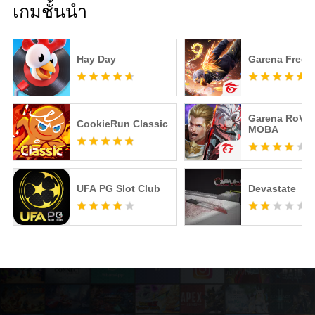
เกมชั้นนำ
Hay Day
Garena Free F
Garena RoV: 
CookieRun Classic
MOBA
UFA PG Slot Club
Devastate