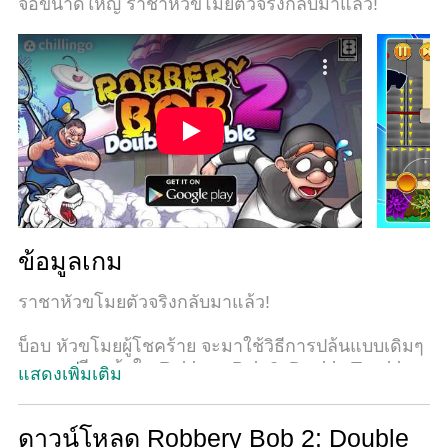
จอขนาดใหญ่ ราชาหัวขโมยตัวจริงกลับมาแล้ว!
ด้วยเม้าส์หรือใช้คีย์บอร์ด. ระบบของเรายังทำให้คุณ
สามารถเปิดเล่นได้มากกว่า 2 เกมพร้อมๆกันในคอม
ของคุณ. และที่สำคัญที่สุด, ระบบโปรแกรมของเรา
สามารถทำให้คุณใช้ระบบของ PC ทำให้เกมลื่น
เหมือนกับใช้โทรศัพท์รุ่นล่าสุด. เราไม่ได้ดูแลเรื่องการ
เล่นเกม, แต่เราดูแลถึงความสนุกสนานที่คุณได้จาก
การเล่นด้วย.
ข้อมูลเกม
ราชาหัวขโมยตัวจริงกลับมาแล้ว!
บ็อบ หัวขโมยผู้โชคร้าย จะมาใช้วิธีการปล้นแบบเดิมๆ
ของเขาอีกแล้วใน Robbery Bob 2: Double Trouble
แสดงเพิ่มเติม
เล็ดลอดสายตาพนักงานรักษาความปลอดภัย ย่องผ่าน
ยามวัยเกษียณ และหนีกับดักที่แยบยล ขณะที่ยื่นมือฉก
ทรัพย์สินให้ได้มากที่สุด
ดาวน์โหลด Robbery Bob 2: Double