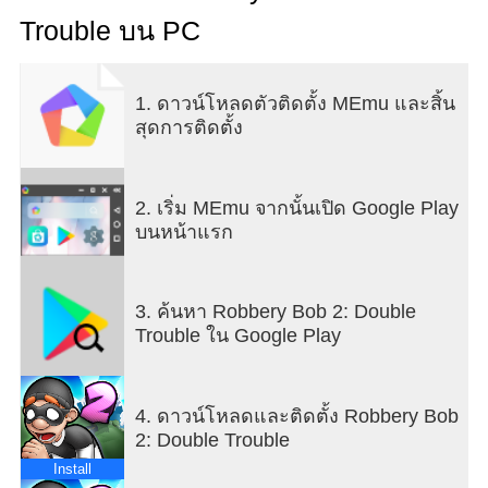
คุณสมบัติของ Robbery Bob 2: Double Trouble:
Trouble บน PC
เจ้าหัวขโมยกลับมาแล้ว! - และเขาก็พาตัวเองเข้าไปสู่
ปัญหาทุกรูปแบบ ช่วยบ็อบวางแผนจัดงานแต่งงาน
ลูกสาวหัวหน้าแก๊ง ยับยั้งแผนอันฉ้อฉลของด็อกเต
1. ดาวน์โหลดตัวติดตั้ง MEmu และสิ้น
อร์ธีเวียส แและค้นพบความลับว่ามนุษย์ต่างดาวมีจริง
สุดการติดตั้ง
หรือไม่
กว่า 100 เลเวลใหม่ที่มีความสนุกของการปล้น! - คุณ
จะฉกอะไรได้ขณะที่คุณย่องผ่านถนน Playa Mafiaso,
Shamville และ Seagull Bay?
2. เริ่ม MEmu จากนั้นเปิด Google Play
เล่นซ่อนหา - ย่องเบาบนปลายเท้า แอบไปรอบผนังเพื่อ
บนหน้าแรก
หลบเลี่ยงสายตา ทำเสียงเพื่อหันเหความสนใจของยาม
และถ้าคุณถูกจับได้คาหนังคาเขา ให้หนีออกจากที่นั่น
อย่างรวดเร็ว!
3. ค้นหา Robbery Bob 2: Double
บ็อบคนเก่ากับเทคนิคใหม่ - ใช้รถ RC กับระเบิดย้าย
Trouble ใน Google Play
มวลสาร และแกดเจ็ตใหม่มากมายมหาศาล ที่จะช่วย
ไม่ให้บ็อบถูกจับได้
แต่งตัวไปปล้น - ย่องเบาอย่างมีสไตล์ในชุดที่หลาก
4. ดาวน์โหลดและติดตั้ง Robbery Bob
หลาย
2: Double Trouble
Install