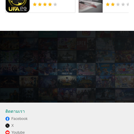
ติดตามเรา
Facebook
X
สนุกกับการเล่น ปริศนาจิ๊กซอว์ -
Youtube