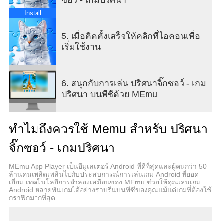
จิ๊กซอว์บนอุปกรณ์ของคุณนั้นมีความท้าทายเหมือน
Install
เกมจริง! นอกจากนี้แล้วแอปจิ๊กซอว์ยังพกพาได้ ไม่
ทำให้เกิดการสูญหายชิ้นส่วนใดๆ และรวมเกมปริศนา
5. เมื่อติดตั้งเสร็จให้คลิกที่ไอคอนเพื่อ
ที่หลากหลายมากมายเอาไว้ด้วยกัน ฟีเจอร์เหล่านี้
เริ่มใช้งาน
ทั้งหมดทำให้แอปจิ๊กซอว์นั้นน่าดึงดูดใจเหมือนจิ๊กซอว์
ของจริง
6. สนุกกับการเล่น ปริศนาจิ๊กซอว์ - เกม
ปริศนาจิ๊กซอว์ประจำวันสำหรับผู้ใหญ่ ซึ่งเป็นเกมที่ช่วย
ปริศนา บนพีซีด้วย MEmu
ลดความเครียดและผ่อนคลาย ให้คุณได้พักเหนื่อยและ
หลีกหนีจากความจำเจ
ทำไมถึงควรใช้ Memu สำหรับ ปริศนา
ค้นพบโลกหลากสีสันของจิ๊กซอว์ฟรี:
จิ๊กซอว์ - เกมปริศนา
· รูปภาพคุณภาพสูงอันสวยงามฟรีจำนวนมาก เลือก
จากหมวดหมู่อันหลากหลาย เช่น สี ดอกไม้ ธรรมชาติ
MEmu App Player เป็นอีมูเลเตอร์ Android ที่ดีที่สุดและผู้คนกว่า 50
สัตว์ ศิลปะ สถานที่สำคัญ และอื่น ๆ
ล้านคนเพลิดเพลินไปกับประสบการณ์การเล่นเกม Android ที่ยอด
เยี่ยม เทคโนโลยีการจำลองเสมือนของ MEmu ช่วยให้คุณเล่นเกม
· ปริศนาฟรีประจำวัน รับเกมใหม่ทุกวัน และพยายาม
Android หลายพันเกมได้อย่างราบรื่นบนพีซีของคุณแม้แต่เกมที่ต้องใช้
ไขให้ได้
กราฟิกมากที่สุด
· เหรียญสำหรับเนื้อหาพิเศษ รับเหรียญด้วยการเล่น
ปริศนาจิ๊กซอว์ให้เสร็จ ใช้เหรียญเพื่อรับปริศนาและ