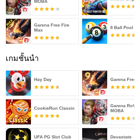
MOBA
Garena Free Fire
8 Ball Pool
Max
เกมชั้นนำ
Hay Day
Garena Free F
Garena RoV: 
CookieRun Classic
MOBA
UFA PG Slot Club
Devastate