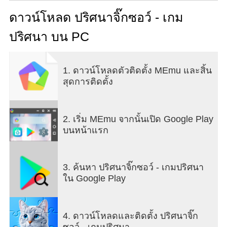
ไหนขาดหายไป เพียงเพลิดเพลินไปกับชั่วโมงแห่ง
ความสนุกในการต่อภาพปริศนาเข้าด้วยกันเพื่อผ่อน
ดาวน์โหลด ปริศนาจิ๊กซอว์ - เกม
คลายและพักผ่อน
ปริศนา บน PC
สร้างขึ้นโดยผู้เชี่ยวชาญด้านเกมและมีผู้เล่นที่ชื่นชอบ
ปริศนาหลายล้านคนทั่วโลกรวมถึงในไทย ปริศนาจิ๊ก
1. ดาวน์โหลดตัวติดตั้ง MEmu และสิ้น
ซอว์ช่วยให้คุณได้ฝึกความจำระยะสั้นและการใช้
สุดการติดตั้ง
สมาธิ และฆ่าเวลาได้อย่างสนุกสนานด้วยปริศนาจริงๆ
โดยไม่ต้องใช้พื้นที่ห้องเลย
ดื่มด่ำไปกับโลกแห่งเกมจิ๊กซอว์อันน่าพิศวง! สนุกกับ
2. เริ่ม MEmu จากนั้นเปิด Google Play
การต่อจิ๊กซอว์วิเศษสีฉูดฉาดแบบใหม่ทุกวัน!
บนหน้าแรก
เกมจิ๊กซอว์ของเรามีรูปภาพที่สวยงามให้เล่นฟรีจำนวน
มากที่มีระดับความยากต่างกันไปตั้งแต่ง่ายไปจนถึง
3. ค้นหา ปริศนาจิ๊กซอว์ - เกมปริศนา
ยาก ความยากของเกมนั้นขึ้นอยู่กับจำนวนชิ้นของจิ๊ก
ใน Google Play
ซอว์ที่ต้องต่อเข้าด้วยกัน
ถ้าคุณรู้สึกตื่นเต้นเกี่ยวกับการแก้ Jigsaw Puzzle ของ
4. ดาวน์โหลดและติดตั้ง ปริศนาจิ๊ก
จริง แน่นอนเลยว่าคุณจะรักแอปของเราด้วยเช่นกัน!
ซอว์ - เกมปริศนา