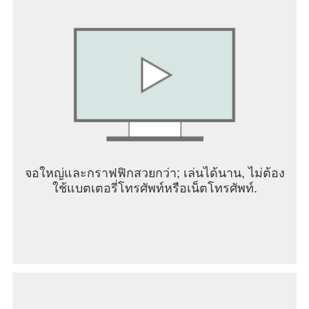
คอลเลกชันพิเศษ!
· ปริศนาลึกลับ ท้าทายตัวคุณเองในการเปิดเผยสิ่งที่
ซ่อนอยู่ในรูปภาพ
· แกลลอรี่อัปเดตประจำวัน ไม่มีวันที่คุณจะไม่มีเกมฟรี
ในกล่องจิ๊กซอว์ของเรา
· คำใบ้เป็นประโยชน์ ใช้คำใบ้ในการจับคู่ชิ้นส่วนเข้า
กับปริศนาเมื่อคุณติดขัด
· เกมมีขนาดตั้งแต่ 36 ถึง 400 ชิ้น ยิ่งมีชิ้นส่วนมาก
เกมก็ยิ่งยากขึ้น
· โหมดหมุน เปิดการหมุน ทำให้เกมมีลูกไม้มากขึ้น
· กำหนดพื้นหลังเองได้ เลือกรูปลักษณ์ที่คุณชื่นชอบ ให้
จอใหญ่และกราฟฟิกสวยกว่า; เล่นได้นาน, ไม่ต้อง
คุณมีความสุขกับการเล่นได้มากกว่าที่เคย
ใช้แบตเตอรี่โทรศัพท์หรือเน็ตโทรศัพท์.
ทำให้ทุกวัน เป็นวันแสนสนุกและผ่อนคลายด้วยการต่อ
จิ๊กซอว์!
ข้อกำหนดการใช้งาน:
https://easybrain.com/terms
นโยบายความเป็นส่วนตัว: