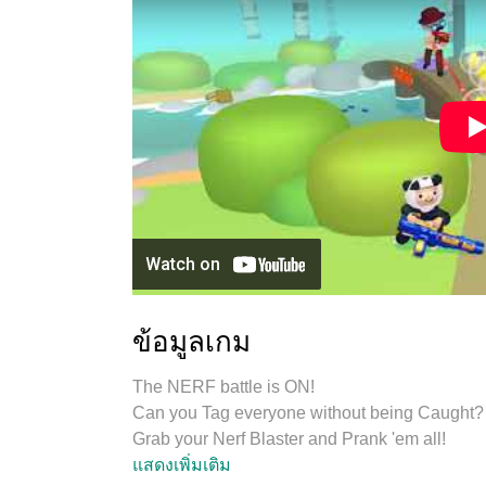
ข้อมูลเกม
The NERF battle is ON!
Can you Tag everyone without being Caught?
Grab your Nerf Blaster and Prank 'em all!
BECOME THE BEST PRANKSTER!
แสดงเพิ่มเติม