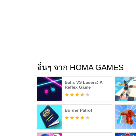
อื่นๆ จาก HOMA GAMES
Balls VS Lasers: A
Reflex Game
Border Patrol