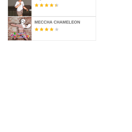
MECCHA CHAMELEON