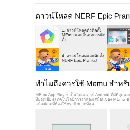
Tag everyone in sight, don't get caught and, ab
UNLOCK ALL THE NERF BLASTERS!
ดาวน์โหลด NERF Epic Pran
Collect Nerf Blasters to become the ultimate p
PERSONALIZE YOUR CHARACTER
Unlock all the fun Characters and Skins. Play
1. ดาวน์โหลดตัวติดตั้ง
MEmu และสิ้นสุดการติด
BATTLE IN AWESOME ENVIRONMENTS
ตั้ง
Make your way through all the Worlds and Are
4. ดาวน์โหลดและติดตั้ง
NERF Epic Pranks!
Install
ทำไมถึงควรใช้ Memu สำหรั
MEmu App Player เป็นอีมูเลเตอร์ Android ที่ดีที่สุ
ที่ยอดเยี่ยม เทคโนโลยีการจำลองเสมือนของ MEmu ช่ว
แม้แต่เกมที่ต้องใช้กราฟิกมากที่สุด