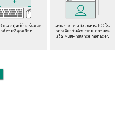
ับแต่งปุ่มคีย์บอร์ดและ
เล่นมากกว่าหนึ่งเกมบน PC ใน
้าส์ตามที่คุณเลือก
เวลาเดียวกันด้วยระบบหลายจอ
หรือ Multi-Instance manager.