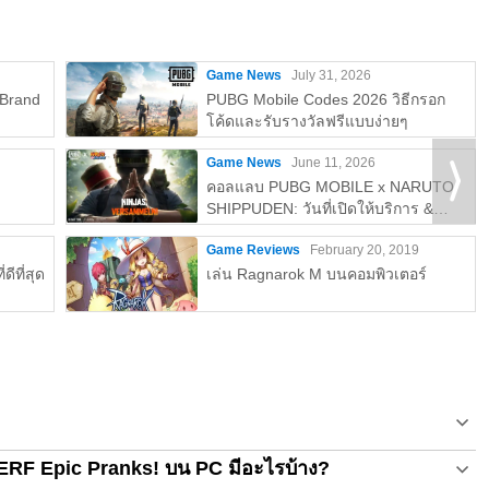
Game News
July 31, 2026
 Brand
PUBG Mobile Codes 2026 วิธีกรอก
โค้ดและรับรางวัลฟรีแบบง่ายๆ
Game News
June 11, 2026
คอลแลบ PUBG MOBILE x NARUTO
SHIPPUDEN: วันที่เปิดให้บริการ &
รางวัลฟรี
Game Reviews
February 20, 2019
ดีที่สุด
เล่น Ragnarok M บนคอมพิวเตอร์
ERF Epic Pranks! บน PC มีอะไรบ้าง?