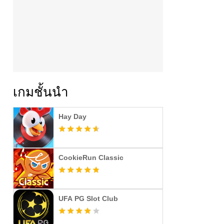
เกมชั้นนำ
Hay Day
CookieRun Classic
UFA PG Slot Club