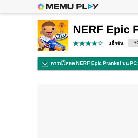
NERF Epic P
H
แอ็กชัน
ดาวน์โหลด NERF Epic Pranks! บน PC