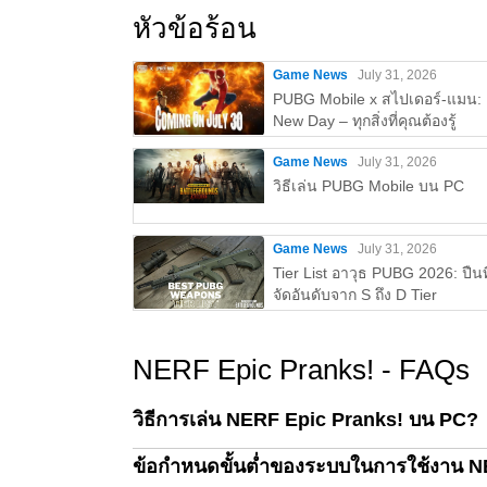
หัวข้อร้อน
Game News
July 31, 2026
PUBG Mobile x สไปเดอร์-แมน:
New Day – ทุกสิ่งที่คุณต้องรู้
Game News
July 31, 2026
วิธีเล่น PUBG Mobile บน PC
Game News
July 31, 2026
Tier List อาวุธ PUBG 2026: ปืนที่
จัดอันดับจาก S ถึง D Tier
NERF Epic Pranks! - FAQs
วิธีการเล่น NERF Epic Pranks! บน PC?
ข้อกำหนดขั้นต่ำของระบบในการใช้งาน N