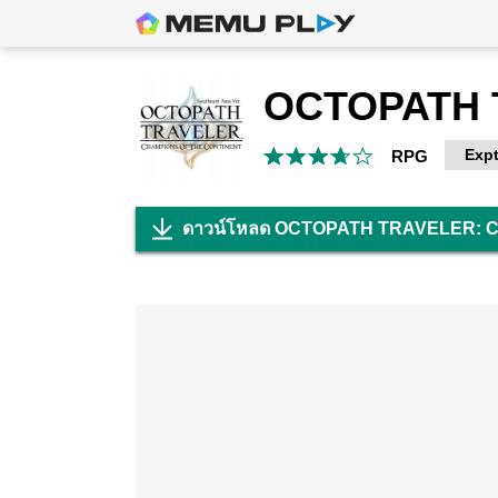
Expt
RPG
ดาวน์โหลด OCTOPATH TRAVELER: C