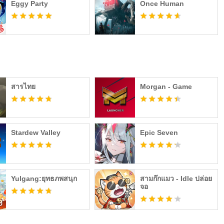
Eggy Party
Once Human
สารไทย
Morgan - Game
Stardew Valley
Epic Seven
Yulgang:ยุทธภพสนุก
สามก๊กแมว - Idle ปล่อย
จอ