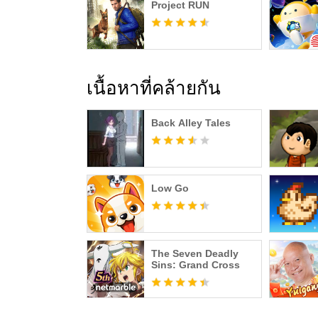
Project RUN
เนื้อหาที่คล้ายกัน
Back Alley Tales
Low Go
The Seven Deadly
Sins: Grand Cross