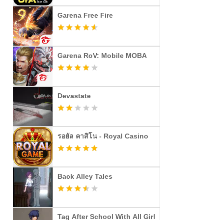
Garena Free Fire
Garena RoV: Mobile MOBA
Devastate
รอยัล คาสิโน - Royal Casino
Back Alley Tales
Tag After School With All Girl