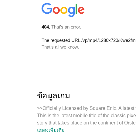
ข้อมูลเกม
>>Officially Licensed by Square Enix. A latest
This is the latest mobile title of the classi
story that takes place on the continent of Orste
Players will embark on adventures and experi
แสดงเพิ่มเติม