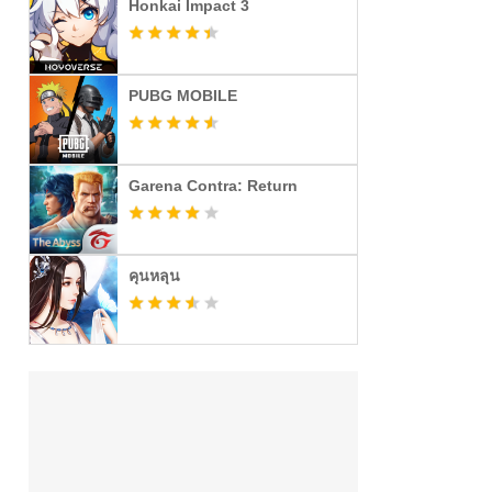
Honkai Impact 3
PUBG MOBILE
Garena Contra: Return
คุนหลุน