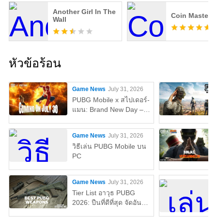
Another Girl In The
Coin Master
Wall
หัวข้อร้อน
Game News
July 31, 2026
PUBG Mobile x สไปเดอร์-
แมน: Brand New Day –
ทุกสิ่งที่คุณต้องรู้
Game News
July 31, 2026
วิธีเล่น PUBG Mobile บน
PC
Game News
July 31, 2026
Tier List อาวุธ PUBG
2026: ปืนที่ดีที่สุด จัดอันดับ
จาก S ถึง D Tier