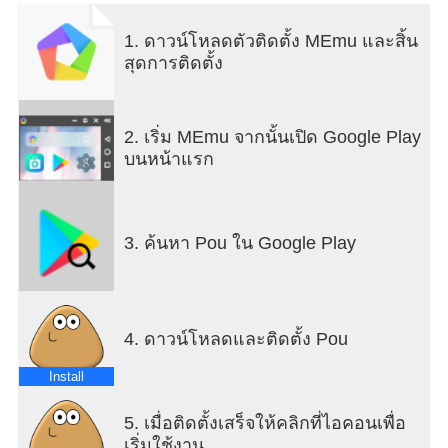
Experiment with Potions at the Lab! Customize
Pou's appearance! Try out new Outfits, Hats and
1. ดาวน์โหลดตัวติดตั้ง MEmu และสิ้น
Eyeglasses! Customize each room's Wallpaper!
สุดการติดตั้ง
Unlock Achievements and Special items! Visit and
play with your friends! Talk to Pou and listen back!
2. เริ่ม MEmu จากนั้นเปิด Google Play
บนหน้าแรก
3. ค้นหา Pou ใน Google Play
4. ดาวน์โหลดและติดตั้ง Pou
Install
5. เมื่อติดตั้งเสร็จให้คลิกที่ไอคอนเพื่อ
เริ่มใช้งาน