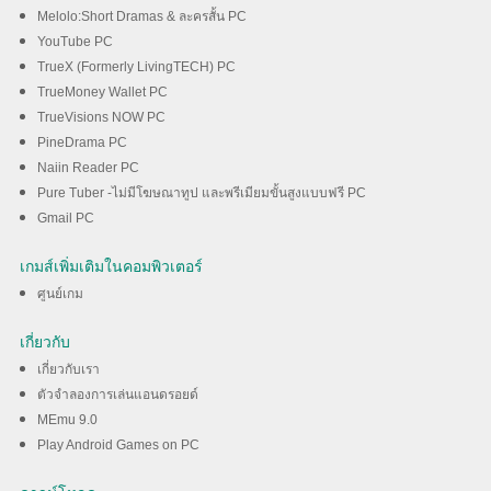
Melolo:Short Dramas & ละครสั้น PC
YouTube PC
TrueX (Formerly LivingTECH) PC
TrueMoney Wallet PC
TrueVisions NOW PC
PineDrama PC
Naiin Reader PC
Pure Tuber -ไม่มีโฆษณาทูป และพรีเมียมขั้นสูงแบบฟรี PC
Gmail PC
เกมส์เพิ่มเติมในคอมพิวเตอร์
ศูนย์เกม
เกี่ยวกับ
เกี่ยวกับเรา
ตัวจำลองการเล่นแอนดรอยด์
MEmu 9.0
Play Android Games on PC