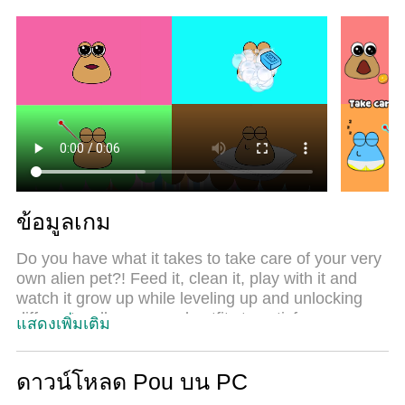
ล่าสุด. เราไม่ได้ดูแลเรื่องการเล่นเกม, แต่เราดูแลถึง
ความสนุกสนานที่คุณได้จากการเล่นด้วย.
ข้อมูลเกม
Do you have what it takes to take care of your very
own alien pet?! Feed it, clean it, play with it and
watch it grow up while leveling up and unlocking
different wallpapers and outfits to satisfy your
แสดงเพิ่มเติม
unique taste. How will you customize your Pou?
Feed and take care of Pou, and watch it grow! Play
ดาวน์โหลด Pou บน PC
Games in the Game Room and collect Coins!