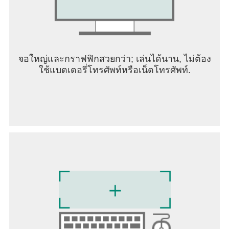
จอใหญ่และกราฟฟิกสวยกว่า; เล่นได้นาน, ไม่ต้อง
ใช้แบตเตอรี่โทรศัพท์หรือเน็ตโทรศัพท์.