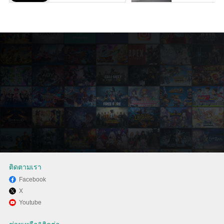
ติดตามเรา
Facebook
X
สนุกกับการเล่น Pou บนพีซีด้วย
Youtube
MEmu