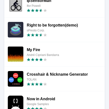
IpSensorMan
Ifor Powell
Right to be forgotten(demo)
sPresto Corp.
My Fire
André Cipriani Bandarra
Crosshair & Nickname Generator
TOLAN
Now in Android
Google Samples