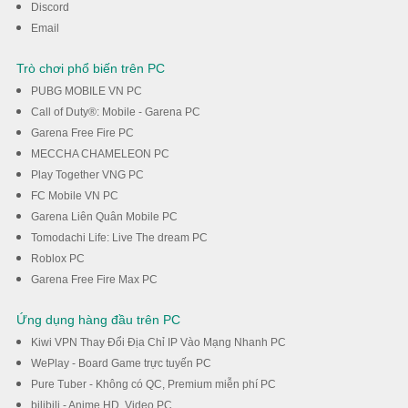
Discord
Email
Trò chơi phổ biến trên PC
PUBG MOBILE VN PC
Call of Duty®: Mobile - Garena PC
Garena Free Fire PC
MECCHA CHAMELEON PC
Play Together VNG PC
FC Mobile VN PC
Garena Liên Quân Mobile PC
Tomodachi Life: Live The dream PC
Roblox PC
Garena Free Fire Max PC
Ứng dụng hàng đầu trên PC
Kiwi VPN Thay Đổi Địa Chỉ IP Vào Mạng Nhanh PC
WePlay - Board Game trực tuyến PC
Pure Tuber - Không có QC, Premium miễn phí PC
bilibili - Anime HD, Video PC