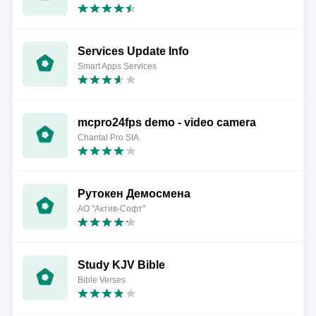
Services Update Info
Smart Apps Services
mcpro24fps demo - video camera
Chantal Pro SIA
Рутокен Демосмена
АО "Актив-Софт"
Study KJV Bible
Bible Verses