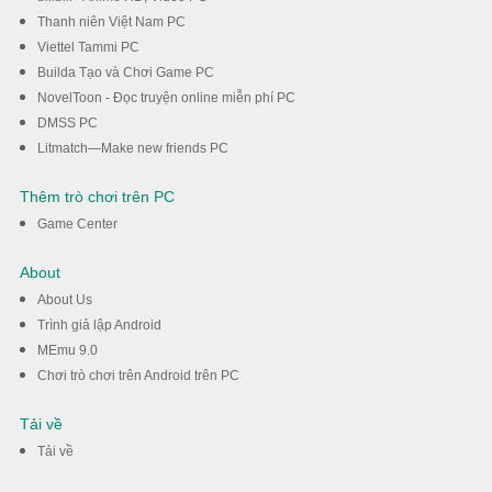
Thanh niên Việt Nam PC
Viettel Tammi PC
Builda Tạo và Chơi Game PC
NovelToon - Đọc truyện online miễn phí PC
DMSS PC
Litmatch—Make new friends PC
Thêm trò chơi trên PC
Game Center
About
About Us
Trình giả lập Android
MEmu 9.0
Chơi trò chơi trên Android trên PC
Tải về
Tải về