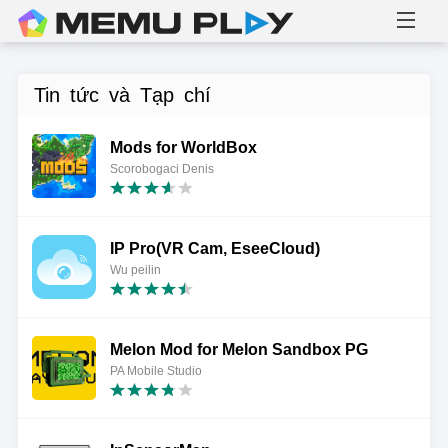
Tin tức và Tạp chí
Mods for WorldBox
Scorobogaci Denis
IP Pro(VR Cam, EseeCloud)
Wu peilin
Melon Mod for Melon Sandbox PG
PA Mobile Studio