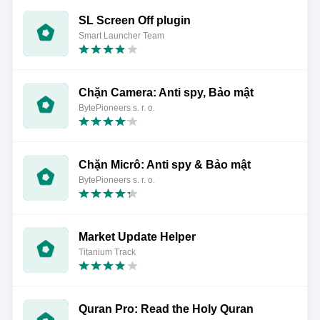
SL Screen Off plugin
Smart Launcher Team
Chặn Camera: Anti spy, Bảo mật
BytePioneers s. r. o.
Chặn Micrô: Anti spy & Bảo mật
BytePioneers s. r. o.
Market Update Helper
Titanium Track
Quran Pro: Read the Holy Quran