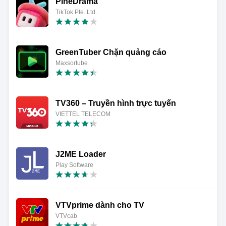
PineDrama
TikTok Pte. Ltd.
GreenTuber Chặn quảng cáo
Maxsortube
TV360 – Truyền hình trực tuyến
VIETTEL TELECOM
J2ME Loader
Play Software
VTVprime dành cho TV
VTVcab