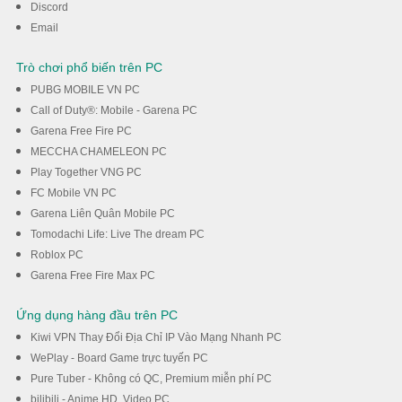
Discord
Email
Trò chơi phổ biến trên PC
PUBG MOBILE VN PC
Call of Duty®: Mobile - Garena PC
Garena Free Fire PC
MECCHA CHAMELEON PC
Play Together VNG PC
FC Mobile VN PC
Garena Liên Quân Mobile PC
Tomodachi Life: Live The dream PC
Roblox PC
Garena Free Fire Max PC
Ứng dụng hàng đầu trên PC
Kiwi VPN Thay Đổi Địa Chỉ IP Vào Mạng Nhanh PC
WePlay - Board Game trực tuyến PC
Pure Tuber - Không có QC, Premium miễn phí PC
bilibili - Anime HD, Video PC