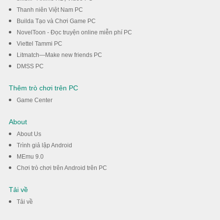
Thanh niên Việt Nam PC
Builda Tạo và Chơi Game PC
NovelToon - Đọc truyện online miễn phí PC
Viettel Tammi PC
Litmatch—Make new friends PC
DMSS PC
Thêm trò chơi trên PC
Game Center
About
About Us
Trình giả lập Android
MEmu 9.0
Chơi trò chơi trên Android trên PC
Tải về
Tải về