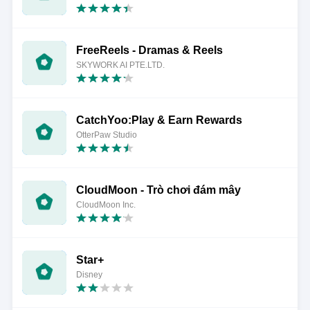
FreeReels - Dramas & Reels
SKYWORK AI PTE.LTD.
CatchYoo:Play & Earn Rewards
OtterPaw Studio
CloudMoon - Trò chơi đám mây
CloudMoon Inc.
Star+
Disney