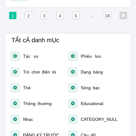
...
1
2
3
4
5
18
TẤt cẢ danh mỤc
Tác vụ
Phiêu lưu
Trò chơi điện tử
Dạng bảng
Thẻ
Sòng bạc
Thông thường
Educational
Nhạc
CATEGORY_NULL
ĐĂNG KÝ TRƯỚC
Câu đố