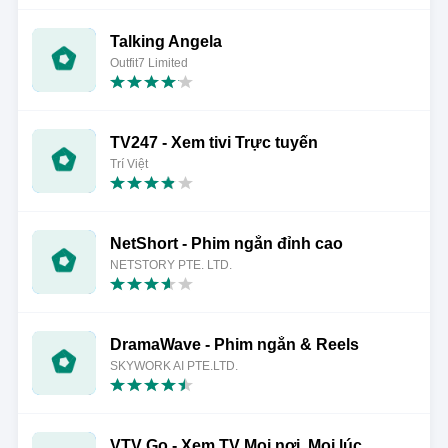
Talking Angela
Outfit7 Limited
TV247 - Xem tivi Trực tuyến
Trí Việt
NetShort - Phim ngắn đỉnh cao
NETSTORY PTE. LTD.
DramaWave - Phim ngắn & Reels
SKYWORK AI PTE.LTD.
VTV Go - Xem TV Mọi nơi, Mọi lúc