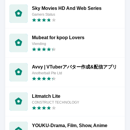
Sky Movies HD And Web Series
Gamers Status
Mubeat for kpop Lovers
Vlending
Avvy | VTuberアバター作成&配信アプリ
Anotherball Pte Ltd
Litmatch Lite
CONSTRUCT TECHNOLOGY
YOUKU-Drama, Film, Show, Anime