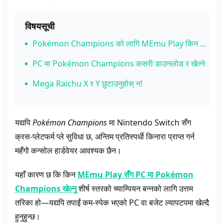
विषयसूची
Pokémon Champions को लागि MEmu Play किन छान्ने?
1. कम-स्पेक भएको PC मा शून्य ल्याग र अधिकतम FPS
PC मा Pokémon Champions कसरी डाउनलोड र खेल्ने
2. अद्भुत उच्च परिभाषामा Mega Evolutions अनुभव गर्नुहोस्
Mega Raichu X र Y छुटाउनुहोस् न!
3. स्मार्ट कीम्यापिङ र माउस नियन्त्रण
4. रिरोलिङ र बहु-खाताको लागि दोषरहित बहु-इन्स्टान्स
यद्यपि
Pokémon Champions
मा Nintendo Switch सँग
क्रस-प्लेटफर्म प्ले सुविधा छ, अन्तिम प्रतिस्पर्धी किनारा प्राप्त गर्न
महँगो कन्सोल हार्डवेयर आवश्यक छैन।
यहाँ कारण छ कि किन
MEmu Play सँग PC मा Pokémon
Champions खेल्नु
शीर्ष स्तरको च्याम्पियन बन्नको लागि उत्तम
तरिका हो—यद्यपि तपाईं कम-स्पेक भएको PC वा बजेट ल्यापटपमा खेल्दै
हुनुहुन्छ।