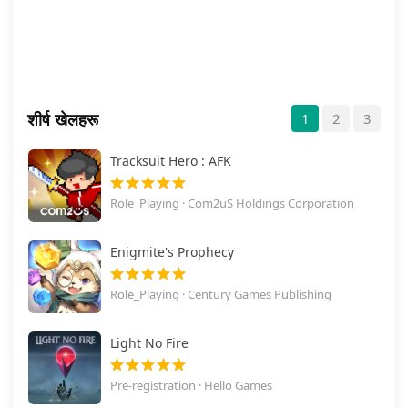
शीर्ष खेलहरू
1
2
3
Tracksuit Hero : AFK
Role_Playing · Com2uS Holdings Corporation
Enigmite's Prophecy
Role_Playing · Century Games Publishing
Light No Fire
Pre-registration · Hello Games