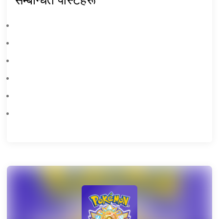
EFootball 2026 जुलाई अपडेट: स्पेन 2010 एपिक्स र फेज 13 नामाङ्कन प्याक अब सुरु भयो!
Touken Ranbu Puzzle अब जापानमा PC र मोबाइलका लागि पूर्व-दर्ता खुला छ।
प्रशंसित सह-अस्तित्व अनुभव 'डोन्ट स्टार्व टुगेदर' अन्ततः यो जुलाई २१, २०२६ मा मोबाइलमा आउँदैछ।
भारतीय सडकहरूमा माहिर हुनुहोस्: PC को लागि अल्टिमेट बस मास्टर्स: इन्डिया सिमुलेटर गाइड
GTA 6 को प्रि-अर्डर २०२६ को जुन २५ देखि आधिकारिक रूपमा खुल्यो
Rust Mobile को दोस्रो बेटा परीक्षण २०२६ को अगस्टमा विस्तारित विश्वव्यापी पहुँचका साथ सुरु हुनेछ।