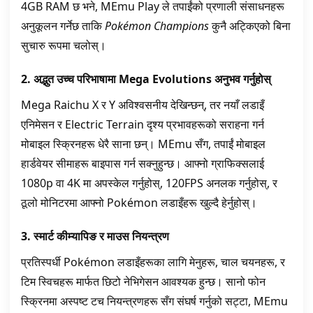
4GB RAM छ भने, MEmu Play ले तपाईंको प्रणाली संसाधनहरू
अनुकूलन गर्नेछ ताकि
Pokémon Champions
कुनै अट्किएको बिना
सुचारु रूपमा चलोस्।
2. अद्भुत उच्च परिभाषामा Mega Evolutions अनुभव गर्नुहोस्
Mega Raichu X र Y अविश्वसनीय देखिन्छन्, तर नयाँ लडाइँ
एनिमेसन र Electric Terrain दृश्य प्रभावहरूको सराहना गर्न
मोबाइल स्क्रिनहरू धेरै साना छन्। MEmu सँग, तपाईं मोबाइल
हार्डवेयर सीमाहरू बाइपास गर्न सक्नुहुन्छ। आफ्नो ग्राफिक्सलाई
1080p वा 4K मा अपस्केल गर्नुहोस्, 120FPS अनलक गर्नुहोस्, र
ठूलो मोनिटरमा आफ्नो Pokémon लडाइँहरू खुल्दै हेर्नुहोस्।
3. स्मार्ट कीम्यापिङ र माउस नियन्त्रण
प्रतिस्पर्धी Pokémon लडाइँहरूका लागि मेनुहरू, चाल चयनहरू, र
टिम स्विचहरू मार्फत छिटो नेभिगेसन आवश्यक हुन्छ। सानो फोन
स्क्रिनमा अस्पष्ट टच नियन्त्रणहरू सँग संघर्ष गर्नुको सट्टा, MEmu