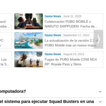
Game News
June 11, 2026
rand
Colaboración PUBG MOBILE x
saber:
NARUTO SHIPPUDEN: Fecha de
más
lanzamiento y recompensas gratuitas
Game News
September 17, 2022
PC:
La actualización de la versión 2.2 de
)
PUBG Mobile trae un nuevo mapa,
modos y más
Game News
August 19, 2022
: Las
Fugas de PUBG Mobile C3S8 M14
la S a
RP: Royale Pass y Skins
computadora?
el sistema para ejecutar Squad Busters en una