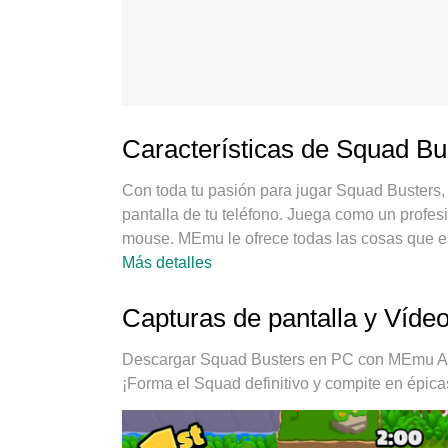
Características de Squad B
Con toda tu pasión para jugar Squad Busters
pantalla de tu teléfono. Juega como un profesio
mouse. MEmu le ofrece todas las cosas que e
tiempo que quieras, sin más limitaciones de 
Más detalles
es la mejor opción para jugar Squad Busters 
sistema de keymapping preestablecido convie
Capturas de pantalla y Víd
Codificado con nuestra absorción, el administ
cuentas en el mismo dispositivo. Y lo más imp
Descargar Squad Busters en PC con MEmu Andr
todo el potencial de su PC, hacer que todo se
¡Forma el Squad definitivo y compite en épicas
todo el proceso de disfrutar de la felicidad de 