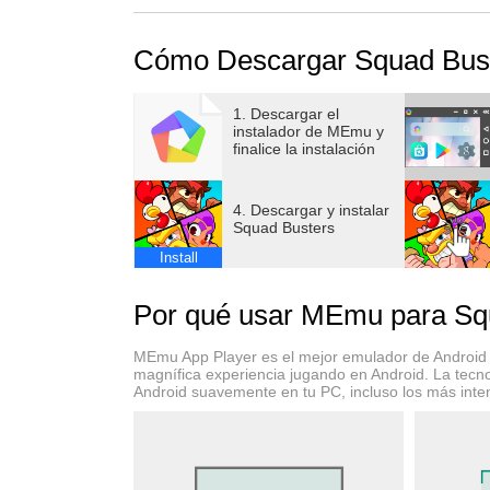
Cómo Descargar Squad Bus
1. Descargar el
instalador de MEmu y
finalice la instalación
4. Descargar y instalar
Squad Busters
Install
Por qué usar MEmu para Sq
MEmu App Player es el mejor emulador de Android g
magnífica experiencia jugando en Android. La tecno
Android suavemente en tu PC, incluso los más inte