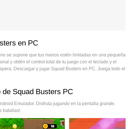
usters en PC
, no se supone que tus manos estén limitadas en una pequeña
nal y obtén el control total de tu juego con el teclado y el
spera. Descargar y jugar Squad Busters en PC. Juega todo el
batería, datos móviles y llamadas molestas. El nuevo MEmu 9
en PC. Preparado con nuestra experiencia, el exquisito
rte a Squad Busters en un verdadero juego de PC.
eo de Squad Busters PC
rador de instancias múltiples hace posible jugar 2 o más
ortante, nuestro exclusivo motor de emulación puede liberar
oid Emulador. Disfruta jugando en la pentalla grande.
a más fluido. Nos importa no solo cómo juegas, sino también
 batallas!
los juegos.