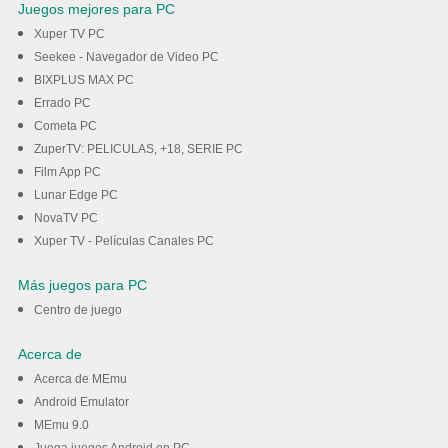
Juegos mejores para PC
Xuper TV PC
Seekee - Navegador de Video PC
BIXPLUS MAX PC
Errado PC
Cometa PC
ZuperTV: PELICULAS, +18, SERIE PC
Film App PC
Lunar Edge PC
NovaTV PC
Xuper TV - Películas Canales PC
Más juegos para PC
Centro de juego
Acerca de
Acerca de MEmu
Android Emulator
MEmu 9.0