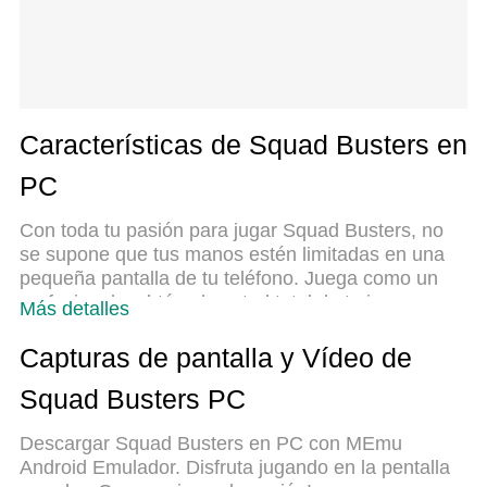
Características de Squad Busters en
PC
Con toda tu pasión para jugar Squad Busters, no
se supone que tus manos estén limitadas en una
pequeña pantalla de tu teléfono. Juega como un
profesional y obtén el control total de tu juego con
Más detalles
el teclado y el mouse. MEmu le ofrece todas las
cosas que espera. Descargar y jugar Squad
Capturas de pantalla y Vídeo de
Busters en PC. Juega todo el tiempo que quieras,
Squad Busters PC
sin más limitaciones de batería, datos móviles y
llamadas molestas. El nuevo MEmu 9 es la mejor
Descargar Squad Busters en PC con MEmu
opción para jugar Squad Busters en PC. Preparado
Android Emulador. Disfruta jugando en la pentalla
con nuestra experiencia, el exquisito sistema de