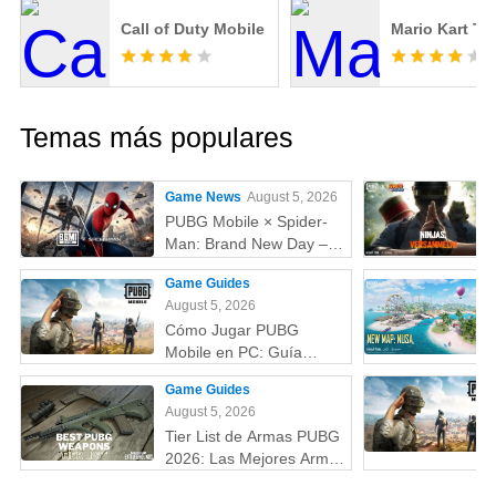
Call of Duty Mobile
Mario Kart To
Temas más populares
Game News
August 5, 2026
PUBG Mobile × Spider-
Man: Brand New Day –
Todo lo que debes saber:
Game Guides
skins, fecha,
August 5, 2026
recompensas y más
Cómo Jugar PUBG
Mobile en PC: Guía
Completa (Fácil y
Game Guides
Rápido)
August 5, 2026
Tier List de Armas PUBG
2026: Las Mejores Armas
Clasificadas de la S a la