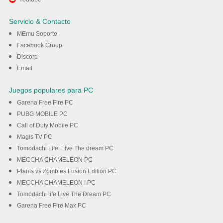
Busters en PC con MEmu
Servicio & Contacto
MEmu Soporte
Descargar
Facebook Group
Discord
Email
Juegos populares para PC
Garena Free Fire PC
PUBG MOBILE PC
Call of Duty Mobile PC
Magis TV PC
Tomodachi Life: Live The dream PC
MECCHA CHAMELEON PC
Plants vs Zombies Fusion Edition PC
MECCHA CHAMELEON ! PC
Tomodachi life Live The Dream PC
Garena Free Fire Max PC