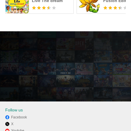
Live The dream
Fusion Editio
Follow us
Facebook
X
Disfruta jugando Squad
Youtube