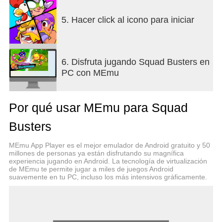
tácticas y sorpréndete con cada partida! Persigue a
duendes saqueadores, rompe piñatas, recluta a
5. Hacer click al icono para iniciar
fantasmas que atormenten a tus enemigos y
mucho más.
ACCIÓN Y ESTRATEGIA PARA TODO EL
6. Disfruta jugando Squad Busters en
MUNDO
PC con MEmu
¡Corre, lucha y lanza una bomba masiva! Piensa
rápido al elegir la combinación perfecta de tácticas
Por qué usar MEmu para Squad
para atacar y defender a tu Squad. ¡Fusiona tus
tropas y sé invencible!
Busters
Puedes ir sobre seguro y dedicarte a conseguir
gemas o darlo todo para vencer al resto de
MEmu App Player es el mejor emulador de Android gratuito y 50
jugadores. ¡Tú eliges cómo alcanzar la victoria!
millones de personas ya están disfrutando su magnífica
experiencia jugando en Android. La tecnología de virtualización
de MEmu te permite jugar a miles de juegos Android
MUNDOS EMOCIONANTES Y PERSONAJES
suavemente en tu PC, incluso los más intensivos gráficamente.
EMBLEMÁTICOS
Vive aventuras y diviértete descubriendo nuevos
mundos y siguiendo mapas de diferentes temáticas