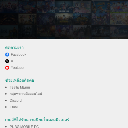
ติดตามเรา
Facebook
X
สนุกกับการเล่น Internet Cafe
Youtube
Simulator 2 บนพีซีด้วย MEmu
ช่วยเหลือ&ติดต่อ
รองรับ MEmu
ดาวน์โหลด
กลุ่มช่วยเหลือออนไลน์
Discord
Email
เกมส์ที่ได้รับความนิยมในคอมพิวเตอร์
PUBG MOBILE PC