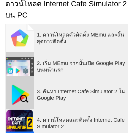
คุณสามารถดึงดูดลูกค้าได้มากขึ้นในวันที่ฝนตก เพิ่ม
ดาวน์โหลด Internet Cafe Simulator 2
ทักษะที่คุณต้องการพัฒนาจากต้นไม้เทคโนโลยี คุณจะ
บน PC
กลายเป็นอัจฉริยะทางธุรกิจหรือผู้ต่อสู้ที่เชี่ยวชาญใน
การปกป้องร้านของเขาหรือไม่
1. ดาวน์โหลดตัวติดตั้ง MEmu และสิ้น
คุณต้องหาเงินเพื่อชำระหนี้ของพี่ชายของคุณ!
สุดการติดตั้ง
ดูแลรักษาความปลอดภัย เตรียมอาหารสำหรับลูกค้า
ของคุณ ติดตั้งเครื่องปั่นไฟสำหรับไฟดับ
ปรับปรุงคอมพิวเตอร์ ซื้อลิขสิทธิ์เกม สร้างความพึง
พอใจให้กับลูกค้า เปลี่ยนซากปรักหักพังให้กลายเป็น
2. เริ่ม MEmu จากนั้นเปิด Google Play
ร้านกาแฟที่ยอดเยี่ยม
บนหน้าแรก
ในฐานะคนดี เขาสามารถดำเนินชีวิตตามปกติได้ หรือ
คุณอาจเข้าไปพัวพันกับธุรกิจที่ผิดกฎหมายอย่างสิ้นเชิง
3. ค้นหา Internet Cafe Simulator 2 ใน
จ้างพนักงานให้กับร้านของคุณและปฏิบัติต่อพวกเขา
Google Play
อย่างดี
จำไว้ว่าลูกค้าคือพระเจ้า!
4. ดาวน์โหลดและติดตั้ง Internet Cafe
Simulator 2