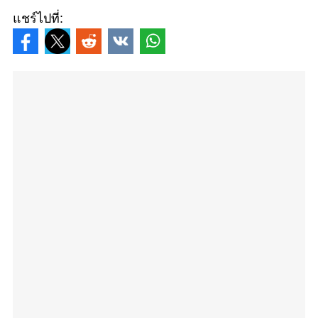
แชร์ไปที่: