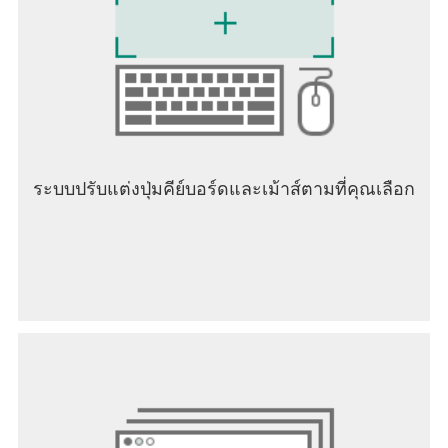
ระบบปรับแต่งปุ่มคีย์บอร์ดและเม้าส์ตามที่คุณเลือก