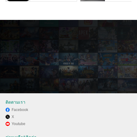
ติดตามเรา
Facebook
X
สนุกกับการเล่น Seven Knights 2
Youtube
บนพีซีด้วย MEmu