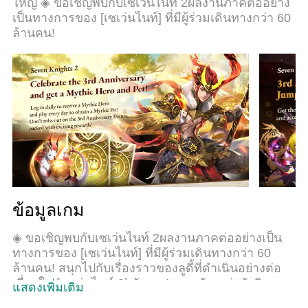
ใหญ่ ◈ ขอเชิญพบกับเซเว่นไนท์ 2ผลงานภาคต่ออย่าง
มากกว่า 2 เกมพร้อมๆกันในคอมของคุณ. และที่สำคัญ
เป็นทางการของ [เซเว่นไนท์] ที่มีผู้ร่วมเดินทางกว่า 60
ที่สุด, ระบบโปรแกรมของเราสามารถทำให้คุณใช้
ล้านคน!
ระบบของ PC ทำให้เกมลื่นเหมือนกับใช้โทรศัพท์รุ่น
ล่าสุด. เราไม่ได้ดูแลเรื่องการเล่นเกม, แต่เราดูแลถึง
ความสนุกสนานที่คุณได้จากการเล่นด้วย.
ข้อมูลเกม
◈ ขอเชิญพบกับเซเว่นไนท์ 2ผลงานภาคต่ออย่างเป็น
ทางการของ [เซเว่นไนท์] ที่มีผู้ร่วมเดินทางกว่า 60
ล้านคน! สนุกไปกับเรื่องราวของลูดี้ที่ดำเนินอย่างต่อ
เนื่องใน [เซเว่นไนท์ 2] กันเลย!◈ พบกับเหล่าอัศวินทรง
แสดงเพิ่มเติม
เสน่ห์การรวมตัวของเหล่าอัศวินที่เปี่ยมด้วยเอกลักษณ์