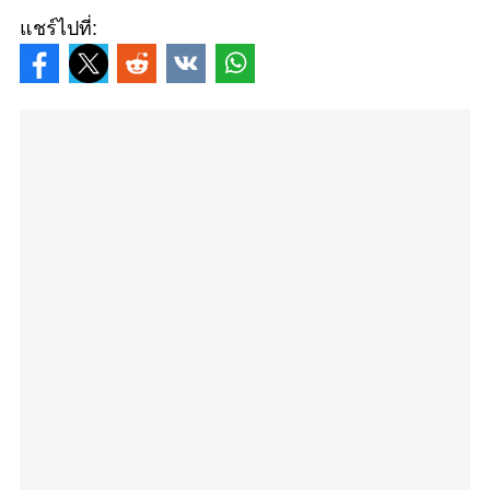
แชร์ไปที่: