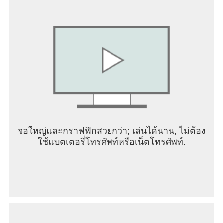
ทั้งหมดนี้ สัมผัสได้จากการเล่นบนมือถือของคุณ!
จัดการทีมของคุณมุ่งสู่ชัยชนะ: ตัดสินใจให้แน่วแน่
เปลี่ยนนักแข่งดาวเด่นของคุณ สู่การรวมดาวนักแข่ง
ระดับแนวหน้าที่ได้ชื่อว่า เป็นแชมป์เหนือแชมป์ทั้งปวง!
อัปเกรดโค้ช เพื่อพัฒนาความแกร่งของแผนการเล่นทั้ง
รุกและรับ ให้ทีมคุณไร้เทียมทานกว่าทีมใคร!
เข้าร่วมคอมมูนิตี้ทางการของเราเพื่อไม่พลาดข่าวสาร
และอัปเดตล่าสุดได้ก่อนใครดังนี้:
Discord: https://discord.gg/NBAInfiniteGame
Instagram:
จอใหญ่และกราฟฟิกสวยกว่า; เล่นได้นาน, ไม่ต้อง
https://www.instagram.com/NBAInfiniteGame
ใช้แบตเตอรี่โทรศัพท์หรือเน็ตโทรศัพท์.
Facebook:
https://www.facebook.com/NBAInfiniteGame
X: https://twitter.com/NBAInfiniteGame
YouTube: www.youtube.com/@NBAInfiniteGame
เกมนี้ต้องการระบบการเชื่อมต่ออินเตอร์เน็ต: 4G, 5G,
หรือ Wi-Fi