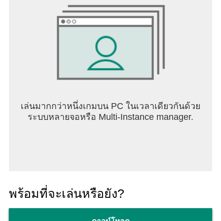
เล่นมากกว่าหนึ่งเกมบน PC ในเวลาเดียวกันด้วย
ระบบหลายจอหรือ Multi-Instance manager.
พร้อมที่จะเล่นหรือยัง?