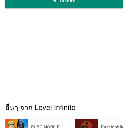
ดาวน์โหลด
อื่นๆ จาก Level Infinite
PUBG MOBILE
Rust Mobile