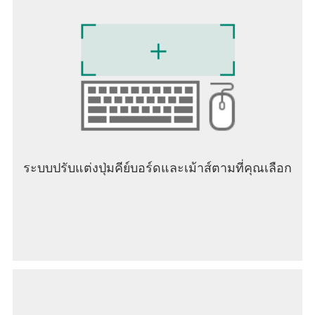
นโยบายความเป็นส่วนตัว:
https://www.nbainfinite.com/Privacy-Policy.html
ข้อตกลงในการใช้งาน:
https://eulaforgames.com/rule/202411110001/ALL
© 2024 Proxima Beta Pte. Limited. All rights
reserved.
© 2024 NBA Properties, Inc. All Rights Reserved.
Officially licensed product of the National
Basketball Players Association.
ระบบปรับแต่งปุ่มคีย์บอร์ดและเม้าส์ตามที่คุณเลือก
ช่องทางติดต่อหากมีคำถามหรือข้อเสนอแนะต่างๆ:
support@nbainfinite.com