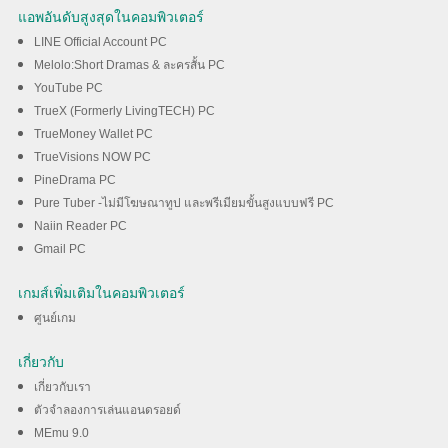
แอพอันดับสูงสุดในคอมพิวเตอร์
LINE Official Account PC
Melolo:Short Dramas & ละครสั้น PC
YouTube PC
TrueX (Formerly LivingTECH) PC
TrueMoney Wallet PC
TrueVisions NOW PC
PineDrama PC
Pure Tuber -ไม่มีโฆษณาทูป และพรีเมียมขั้นสูงแบบฟรี PC
Naiin Reader PC
Gmail PC
เกมส์เพิ่มเติมในคอมพิวเตอร์
ศูนย์เกม
เกี่ยวกับ
เกี่ยวกับเรา
ตัวจำลองการเล่นแอนดรอยด์
MEmu 9.0