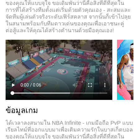
ของคุณให้แบบจุใจ ขอเดิมพันว่านี่คือสิ่งที่ดีที่สุดใน
ทำให้เกมลื่นเหมือนกับใช้โทรศัพท์รุ่นล่าสุด. เราไม่ได้
การที่ได้สร้างทีมตั้งแต่เริ่มด้วยตัวคุณเอง - สะสมและ
ดูแลเรื่องการเล่นเกม, แต่เราดูแลถึงความสนุกสนานที่
จัดทีมผู้เล่นตัวจริงระดับเฟิร์สคลาส จากนั้นก็เข้าไปลุย
คุณได้จากการเล่นด้วย.
ในสนามพร้อมกับทีมดาวเด่นของคุณเพื่อเอาชนะคู่
ต่อสู้และให้คุณได้สร้างตำนานด้วยมือคุณเอง!
ข้อมูลเกม
ได้เวลาลงสนามใน NBA Infinite - เกมมือถือ PvP แบบ
เรียลไทม์ที่ออกแบบมาเพื่อเติมความรักในบาสเก็ตบอล
ของคุณให้แบบจุใจ ขอเดิมพันว่านี่คือสิ่งที่ดีที่สุดใน