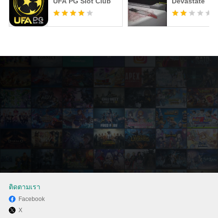
UFA PG Slot Club
Devastate
ติดตามเรา
Facebook
X