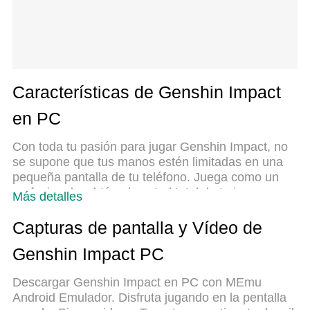
Características de Genshin Impact
en PC
Con toda tu pasión para jugar Genshin Impact, no
se supone que tus manos estén limitadas en una
pequeña pantalla de tu teléfono. Juega como un
profesional y obtén el control total de tu juego con
Más detalles
el teclado y el mouse. MEmu le ofrece todas las
cosas que espera. Descargar y jugar Genshin
Capturas de pantalla y Vídeo de
Impact en PC. Juega todo el tiempo que quieras,
Genshin Impact PC
sin más limitaciones de batería, datos móviles y
llamadas molestas. El nuevo MEmu 9 es la mejor
Descargar Genshin Impact en PC con MEmu
opción para jugar Genshin Impact en PC.
Android Emulador. Disfruta jugando en la pentalla
Preparado con nuestra experiencia, el exquisito