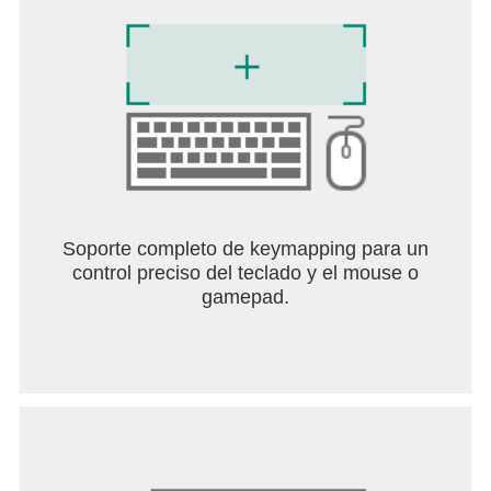
〓¡Unidos en la aventura!〓
En tus travesías, también te encontrarás con
compañeros de viaje únicos. Reúne al mejor
equipo y utiliza materiales recolectados en tu viaje
para fortalecer a tus personajes para conquistar la
magia y los dominios en los confines del
continente. Desde la cima de Jueyun verás el paso
de nubes, sol, lluvia y nieve hasta donde alcanza la
vista. Pero todavía tienes que reunirte con tu
familiar perdido y revelar a verdad detrás de los
Dioses Primordiales. ¡Vamos, viajero, la aventura
Soporte completo de keymapping para un
apenas comienza!
control preciso del teclado y el mouse o
gamepad.
〓Recorramos un millar de estrellas y
construyamos juntos una miríada de edenes〓
Ven a disfrutar de Edén Miliastra, donde podrás
jugar, socializar y crear a la vez. Personaliza tus
manekines, juega a diversos niveles de edén con
tus amigos y crea modos de juego únicos utilizando
el Miliastra Sandbox.