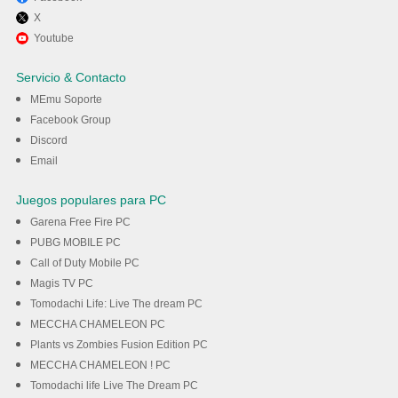
X
Disfruta jugando Genshin
Youtube
Impact en PC con MEmu
Servicio & Contacto
MEmu Soporte
Descargar
Facebook Group
Discord
Email
Juegos populares para PC
Garena Free Fire PC
PUBG MOBILE PC
Call of Duty Mobile PC
Magis TV PC
Tomodachi Life: Live The dream PC
MECCHA CHAMELEON PC
Plants vs Zombies Fusion Edition PC
MECCHA CHAMELEON ! PC
Tomodachi life Live The Dream PC