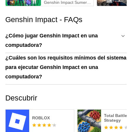
Genshin Impact Sumeru:
nuevas mecánicas,
reacciones y criaturas de
Genshin Impact - FAQs
mundo abierto
¿Cómo jugar Genshin Impact en una
computadora?
¿Cuáles son los requisitos mínimos del sistema
para ejecutar Genshin Impact en una
computadora?
Descubrir
Total Battle: 
ROBLOX
Strategy