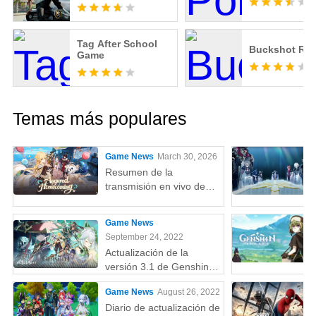
Tag After School
Buckshot Rou
Game
Temas más populares
Game News
March 30, 2026
Resumen de la
transmisión en vivo de
Genshin Impact 6.5 Luna
VI
Game News
September 24, 2022
Actualización de la
versión 3.1 de Genshin
Impact: nuevos
Game News
August 26, 2022
elementos, personajes y
Diario de actualización de
más