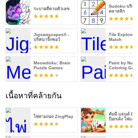
Sudoku-ปริศนา
ระบายสีตามตัวเลข
คลาสสิก
Jigsawscapes® -
Tile Explorer -
ปริศนาจิ๊กซอว์
Match
Meowdoku: Brain
Paint by Num
Puzzle Games
Coloring Gam
เนื้อหาที่คล้ายกัน
ดัมมี่ แลนด์ 
ไพ่สามกอง ZingPlay
ป๊อกเด้ง ไพ่แคง
ฟรี