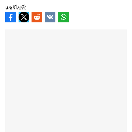
แชร์ไปที่: