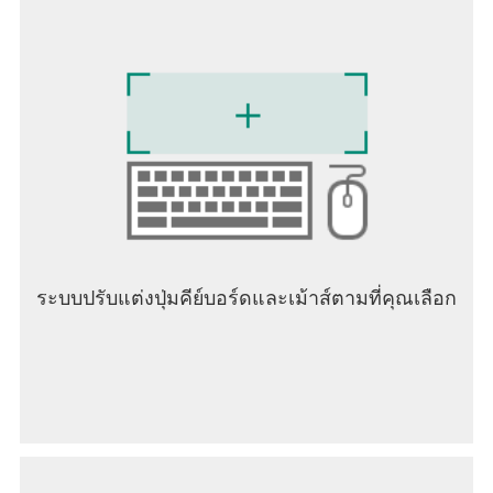
สบาย
♦️ปรับแต่งสไตล์โต๊ะและการ์ด
♦️เล่นออฟไลน์: เล่นข้อเสนอแบบสุ่มทุกที่
♦️รองรับการเล่นทางซ้าย
ตัวติดตามสถิติ:️️บันทึกความสำเร็จทุกอย่างที่คุณทำ
Sharp ️ Stay Sharp และดูการปรับปรุงทุกอย่าง
หากคุณมีข้อเสนอแนะใดๆ สำหรับเรา โปรดส่งอีเมล
ระบบปรับแต่งปุ่มคีย์บอร์ดและเม้าส์ตามที่คุณเลือก
ถึงเราที่ support@dailyinnovation.biz เราขอขอบคุณ
สำหรับข้อเสนอแนะและความคิดของคุณเพื่อให้เรา
สามารถทำให้เกมไพ่ Solitaire นี้ดีขึ้น