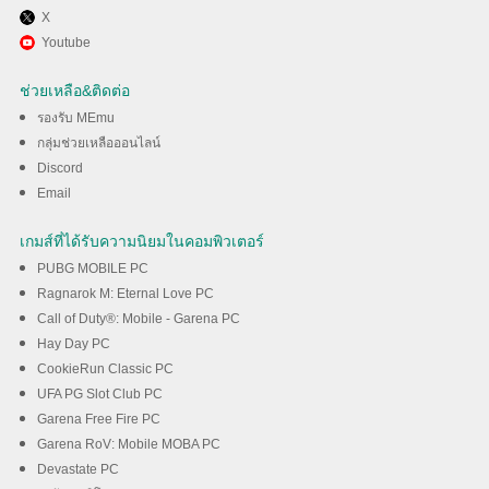
X
สนุกกับการเล่น Solitaire - เกมไพ่
Youtube
คลาส บนพีซีด้วย MEmu
ช่วยเหลือ&ติดต่อ
รองรับ MEmu
ดาวน์โหลด
กลุ่มช่วยเหลือออนไลน์
Discord
Email
เกมส์ที่ได้รับความนิยมในคอมพิวเตอร์
PUBG MOBILE PC
Ragnarok M: Eternal Love PC
Call of Duty®: Mobile - Garena PC
Hay Day PC
CookieRun Classic PC
UFA PG Slot Club PC
Garena Free Fire PC
Garena RoV: Mobile MOBA PC
Devastate PC