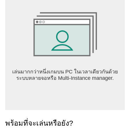
เล่นมากกว่าหนึ่งเกมบน PC ในเวลาเดียวกันด้วย
ระบบหลายจอหรือ Multi-Instance manager.
พร้อมที่จะเล่นหรือยัง?