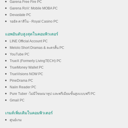
Garena Free Fire PC
Garena RoV: Mobile MOBA PC
Devastate PC
รอยัล คาสิโน - Royal Casino PC
แอพอันดับสูงสุดในคอมพิวเตอร์
LINE Official Account PC
Melolo:Short Dramas & ละครสั้น PC
YouTube PC
TrueX (Formerly LivingTECH) PC
TrueMoney Wallet PC
TrueVisions NOW PC
PineDrama PC
Naiin Reader PC
Pure Tuber -ไม่มีโฆษณาทูป และพรีเมียมขั้นสูงแบบฟรี PC
Gmail PC
เกมส์เพิ่มเติมในคอมพิวเตอร์
ศูนย์เกม