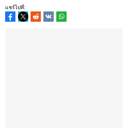
แชร์ไปที่: