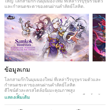
ใหญ่ โลกสามก๊กในมุมมองใหม่ ที่เหล่าวีรบุรุษรวมตัว
คุณสามารถเปิดเล่นได้มากกว่า 2 เกมพร้อมๆกันใน
และกำหนดชะตาของตนผ่านคำสัตย์โลหิต.
คอมของคุณ. และที่สำคัญที่สุด, ระบบโปรแกรมของ
เราสามารถทำให้คุณใช้ระบบของ PC ทำให้เกมลื่น
เหมือนกับใช้โทรศัพท์รุ่นล่าสุด. เราไม่ได้ดูแลเรื่องการ
เล่นเกม, แต่เราดูแลถึงความสนุกสนานที่คุณได้จาก
การเล่นด้วย.
ข้อมูลเกม
โลกสามก๊กในมุมมองใหม่ ที่เหล่าวีรบุรุษรวมตัวและ
กำหนดชะตาของตนผ่านคำสัตย์โลหิต
ดีไซน์ตัวละครสไตล์อนิเมะคุณภาพสูง
ขุนพลในตำนานและเหล่านางงามร่วมรบเคียงข้างกัน
แสดงเพิ่มเติม
ฮีโร่แต่ละตัวปลุกพลังพิเศษผ่านคำสัตย์โลหิต
ต่อสู้ด้วยเกียรติ ยืนหยัดเคียงข้างพันธมิตร และพิชิต