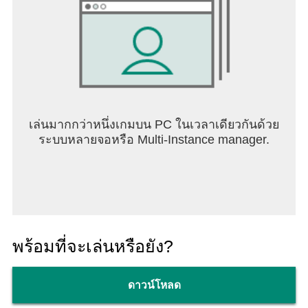
เล่นมากกว่าหนึ่งเกมบน PC ในเวลาเดียวกันด้วย
ระบบหลายจอหรือ Multi-Instance manager.
พร้อมที่จะเล่นหรือยัง?
ดาวน์โหลด