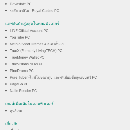
Devastate PC
รอยัล คาสิโน - Royal Casino PC
แอพอันดับสูงสุดในคอมพิวเตอร์
LINE Official Account PC
YouTube PC
Melolo:Short Dramas & ละครสั้น PC
TrueX (Formerly LivingTECH) PC
TrueMoney Wallet PC
TrueVisions NOW PC
PineDrama PC
Pure Tuber -ไม่มีโฆษณาทูป และพรีเมียมขั้นสูงแบบฟรี PC
PageGo PC
Naiin Reader PC
เกมส์เพิ่มเติมในคอมพิวเตอร์
ศูนย์เกม
เกี่ยวกับ