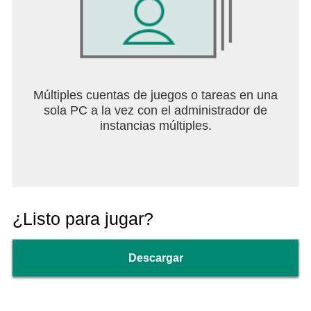
supervivencia que encontrarás para dispositivos
móviles para que así puedas inmortalizar tu
nombre entre las leyendas.
[Contáctanos]
Múltiples cuentas de juegos o tareas en una
Soporte al jugador:
sola PC a la vez con el administrador de
https://ffsoporte.garena.com/hc/es-419
instancias múltiples.
¿Listo para jugar?
Descargar