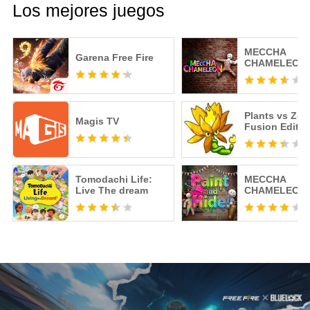
Los mejores juegos
MECCHA
Garena Free Fire
CHAMELEON
Plants vs Zo
Magis TV
Fusion Editio
Tomodachi Life:
MECCHA
Live The dream
CHAMELEON 