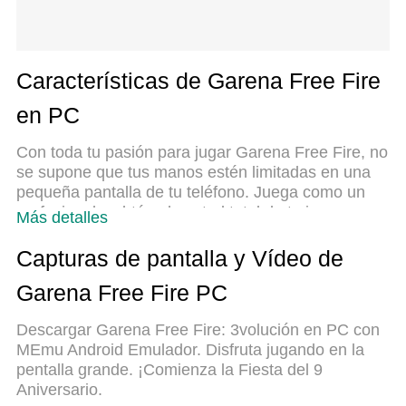
Características de Garena Free Fire
en PC
Con toda tu pasión para jugar Garena Free Fire, no
se supone que tus manos estén limitadas en una
pequeña pantalla de tu teléfono. Juega como un
profesional y obtén el control total de tu juego con
Más detalles
el teclado y el mouse. MEmu le ofrece todas las
cosas que espera. Descargar y jugar Garena Free
Capturas de pantalla y Vídeo de
Fire en PC. Juega todo el tiempo que quieras, sin
Garena Free Fire PC
más limitaciones de batería, datos móviles y
llamadas molestas. El nuevo MEmu 9 es la mejor
Descargar Garena Free Fire: 3volución en PC con
opción para jugar Garena Free Fire en PC.
MEmu Android Emulador. Disfruta jugando en la
Preparado con nuestra experiencia, el exquisito
pentalla grande. ¡Comienza la Fiesta del 9
sistema de keymapping preestablecido convierte a
Aniversario.
Garena Free Fire en un verdadero juego de PC.