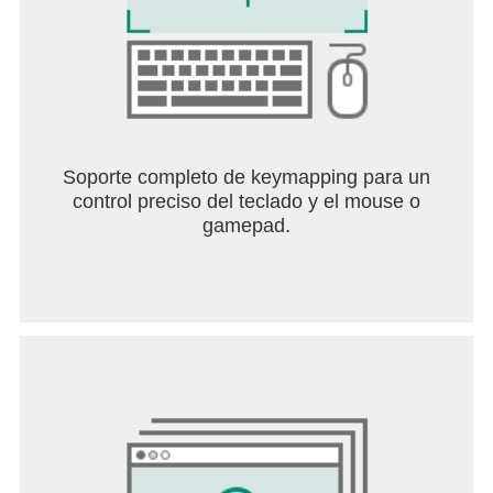
Juego rápido y fluido. En tan solo 10 minutos,
emergerá un nuevo sobreviviente. ¿Irás más allá
de lo que dicta el deber y serás quien se alce con
la victoria final?
[Escuadra de 4 jugadores, con chat de voz dentro
del juego]
Crea escuadras de hasta 4 jugadores y empieza a
Soporte completo de keymapping para un
comunicarte con tu escuadra desde el primer
control preciso del teclado y el mouse o
momento. Responde al llamado del deber, conduce
gamepad.
a tus amigos a la victoria y sean el último equipo en
pie.
[Duelo de Escuadras]
¡Un intenso modo de juego 4 contra 4! ¡Administra
bien tu economía, compra armas y derrota a la
escuadra enemiga!
[Gráficos realistas y fluidos]
Los controles fáciles de usar y los gráficos fluidos
prometen tener la mejor experiencia de