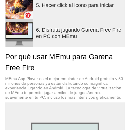
Los nuevos sistemas para potenciar habilidades y
5. Hacer click al icono para iniciar
de despertar armas ya están disponibles en BR y
DE. Mejora tus habilidades, elige diferentes
potenciadores y utiliza los Módulos de renacer para
aumentar la potencia de tus armas y ser el último
6. Disfruta jugando Garena Free Fire
sobreviviente.
en PC con MEmu
[Revisión de partida en BR]
¿Quieres mejorar tus estrategias en BR? Después
Por qué usar MEmu para Garena
de una partida clasificatoria, revisa las repeticiones
para ver las rutas, eliminaciones y posiciones de
Free Fire
los enemigos. ¡Analiza cada partida y perfeccionar
tu estrategia!
MEmu App Player es el mejor emulador de Android gratuito y 50
millones de personas ya están disfrutando su magnífica
experiencia jugando en Android. La tecnología de virtualización
de MEmu te permite jugar a miles de juegos Android
Free Fire es un juego de disparos y supervivencia
suavemente en tu PC, incluso los más intensivos gráficamente.
mundialmente famoso que está disponible para
dispositivos móviles. Cada partida de 10 minutos te
coloca en una isla remota en donde te enfrentas
contra otros 49 jugadores, todos con un mismo
objetivo: sobrevivir. Los jugadores eligen