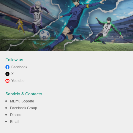
Follow us
Facebook
X
Disfruta jugando Garena Free
Youtube
Fire en PC con MEmu
Servicio & Contacto
MEmu Soporte
Descargar
Facebook Group
Discord
Email